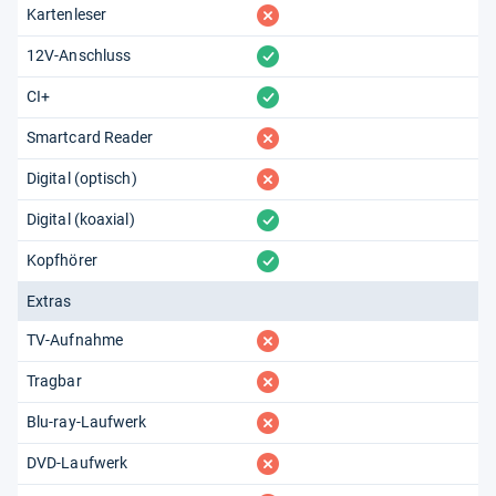
fehlt
Kartenleser
vorhanden
12V-Anschluss
vorhanden
CI+
fehlt
Smartcard Reader
fehlt
Digital (optisch)
vorhanden
Digital (koaxial)
vorhanden
Kopfhörer
Extras
fehlt
TV-Aufnahme
fehlt
Tragbar
fehlt
Blu-ray-Laufwerk
fehlt
DVD-Laufwerk