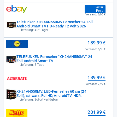
189,99 €
Bester
Preis
Versand:
0,00 €
Telefunken XH24AN550MV Fernseher 24 Zoll
Android Smart TV HD-Ready 12 Volt 2026
Lieferung: Auf Lager
189,99 €
Versand:
5,95 €
TELEFUNKEN Fernseher "XH24AN550MV" 24
Zoll Android Smart TV
Lieferung: 5 Tage
189,99 €
Versand:
7,99 €
XH24AN550MV, LED-Fernseher 60 cm (24
Zoll), schwarz, FullHD, AndroidTV, HDR,
Lieferung: Sofort verfügbar
201,99 €