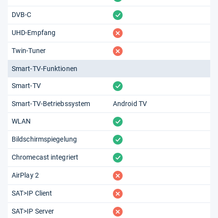
vorhanden
DVB-C
fehlt
UHD-Empfang
fehlt
Twin-Tuner
Smart-TV-Funktionen
vorhanden
Smart-TV
Smart-TV-Betriebssystem
Android TV
vorhanden
WLAN
vorhanden
Bildschirmspiegelung
vorhanden
Chromecast integriert
fehlt
AirPlay 2
fehlt
SAT>IP Client
fehlt
SAT>IP Server