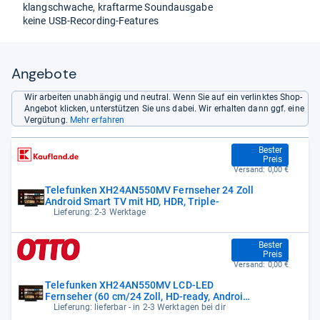
klangschwache, kraftarme Soundausgabe
keine USB-Recording-Features
Angebote
Wir arbeiten unabhängig und neutral. Wenn Sie auf ein verlinktes Shop-
Angebot klicken, unterstützen Sie uns dabei. Wir erhalten dann ggf. eine
Vergütung.
Mehr erfahren
189,99 €
Bester
Preis
Versand:
0,00 €
Telefunken XH24AN550MV Fernseher 24 Zoll
Android Smart TV mit HD, HDR, Triple-
Lieferung: 2-3 Werktage
189,99 €
Bester
Preis
Versand:
0,00 €
Telefunken XH24AN550MV LCD-LED
Fernseher (60 cm/24 Zoll, HD-ready, Android
TV,
Lieferung: lieferbar - in 2-3 Werktagen bei dir