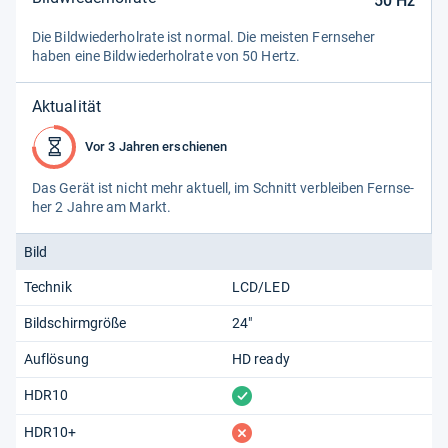
50
Hz
Die Bild­wie­der­hol­rate ist nor­mal. Die meis­ten Fern­se­her
haben eine Bild­wie­der­hol­rate von 50 Hertz.
Aktualität
Vor 3 Jahren erschienen
Das Gerät ist nicht mehr aktu­ell, im Schnitt ver­blei­ben Fern­se­
her 2 Jahre am Markt.
Bild
Technik
LCD/LED
Bildschirmgröße
24"
Auflösung
HD ready
vorhanden
HDR10
fehlt
HDR10+