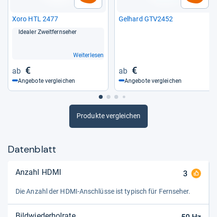
Audiokomponenten wären beispielsweise über einen
kabelgebundenen Audio-Digitalausgang andockbar.
Xoro HTL 2477
Gel­hard GTV2452
Oder kabellos-bequem per Bluetooth.
Idea­ler Zweit­fern­se­her
von
Richard Winter
Weiterlesen
€
€
Angebote vergleichen
Angebote vergleichen
Produkte vergleichen
Datenblatt
Anzahl HDMI
3
Die Anzahl der HDMI-​Anschlüsse ist typisch für Fern­se­her.
Bildwiederholrate