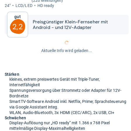
(220 Meinungen)
24"
LCD/LED
HD ready
Gut
Preis­güns­ti­ger Klein-​​Fern­se­her mit
2,2
Android -​​ und 12V-​​Adap­ter
Aktuelle Info wird geladen...
Stärken
kleines, extrem preiswertes Gerät mit Triple-Tuner,
Internetfähigkeit
Spannungsversorgung über Stromnetz oder Adapter für 12V-
Bordnetze
SmartTV-Software Android inkl. Netflix, Prime; Sprachsteuerung
via Google Assistant integ.
WLAN, Audio-Bluetooth, 3x HDMI (CEC/ARC), 2x USB, CI+
Schwächen
Display-Auflösung nur „HD ready“ mit 1.366 x 768 Pixel
mittelmäßige Display-Maximalhelligkeiten