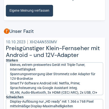
Eigene Meinung verfassen
Unser Fazit
10.10.2023
XH24AN550MV
Preis­güns­ti­ger Klein-​Fern­se­her mit
Android -​ und 12V-​Adap­ter
Stärken
kleines, extrem preiswertes Gerät mit Triple-Tuner,
Internetfähigkeit
Spannungsversorgung über Stromnetz oder Adapter für
12V-Bordnetze
SmartTV-Software Android inkl. Netflix, Prime;
Sprachsteuerung via Google Assistant integ.
WLAN, Audio-Bluetooth, 3x HDMI (CEC/ARC), 2x USB, CI+
Schwächen
Display-Auflösung nur „HD ready“ mit 1.366 x 768 Pixel
mittelmäßige Display-Maximalhelligkeiten