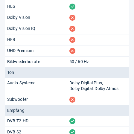
vorhanden
HLG
fehlt
Dolby Vision
fehlt
Dolby Vision IQ
fehlt
HFR
fehlt
UHD Premium
Bildwiederholrate
50 / 60 Hz
Ton
Audio-Systeme
Dolby Digital Plus
Dolby Digital
Dolby Atmos
fehlt
Subwoofer
Empfang
vorhanden
DVB-T2-HD
vorhanden
DVB-S2