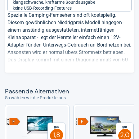
klangschwache, kraftarme Soundausgabe
keine USB-Recording-Features
Spezielle Camping-Fernseher sind oft kostspielig.
Diesem gewöhnlichen Niedrigpreis-Modell hingegen -
einem anständig ausgestatteten, internetfähigen
Kleinapparat - legt der Hersteller einfach einen 12V-
Adapter für den Unterwegs-Gebrauch an Bordnetzen bei.
Ansonsten wird er normal übers Stromnetz betrieben.
Das Display kommt mit einem Diagonalenmaß von 60
Zentimetern und „HD ready“-Auflösung. Okay, eigentlich
hätte es hier auch Full-HD-Schärfe sein dürfen - aber
insgesamt passt die Bewegtbildqualität. Zudem hat
man sich für die Implementierung von Android-Software
Pas­sende Alter­na­ti­ven
entschieden, die Streaming-Content beispielsweise von
So wählen wir die Produkte aus
Netflix und Prime reinzuholen vermag. In die
Fernbedienung sind sogar Mikrofone eingebaut. Für die
Nutzung der Sprachsteuerung Google Assistant ist also
keine zusätzliche Hardware erforderlich. Erwartbar
Gut
Gut
1,8
2,0
klangschwach die Stereo-Soundausgabe. Externe