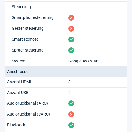
Steuerung
fehlt
Smartphonesteuerung
fehlt
Gestensteuerung
vorhanden
Smart Remote
vorhanden
Sprachsteuerung
System
Google Assistant
Anschlüsse
Anzahl HDMI
3
Anzahl USB
2
vorhanden
Audiorückkanal (ARC)
fehlt
Audiorückkanal (eARC)
vorhanden
Bluetooth