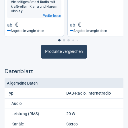
Viel­sei­ti­ges Smart-​Radio mit
kraft­vol­lem Klang und kla­rem
Dis­play
Weiterlesen
€
€
Angebote vergleichen
Angebote vergleichen
Produkte vergleichen
Datenblatt
Allgemeine Daten
Typ
DAB-Radio
Internetradio
Audio
Leistung (RMS)
20 W
Kanäle
Stereo