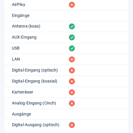
fehlt
AirPlay
Eingänge
vorhanden
Antenne (koax)
vorhanden
AUX-Eingang
vorhanden
USB
fehlt
LAN
fehlt
Digital-Eingang (optisch)
fehlt
Digital-Eingang (koaxial)
fehlt
Kartenleser
fehlt
Analog-Eingang (Cinch)
Ausgänge
fehlt
Digital-Ausgang (optisch)