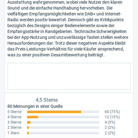
Ausstattung wahrgenommen, wobei viele Nutzer den klaren
Sound und die einfache Handhabung hervorheben. Die
vielfältigen Empfangsmöglichkeiten wie DAB+ und Internet-
Radio werden positiv bewertet. Dennoch gibt es Kritikpunkte
bezüglich des Designs einiger Bedienelemente sowie der
Empfangsstärke in Randgebieten. Technische Schwierigkeiten
bei der App-Nutzung und unzuverlässige Tasten stellen weitere
Herausforderungen dar. Trotz dieser negativen Aspekte bleibt
das Preis-Leistungs-Verhältnis für viele Käufer ansprechend,
was zu einer positiven Gesamtbewertung beiträgt.
4,5 Sterne
80 Meinungen in einer Quelle
5 Sterne
60
(75%)
4 Sterne
12
(15%)
3 Sterne
4
(5%)
2 Sterne
2
(2%)
1 Stern
2
(2%)