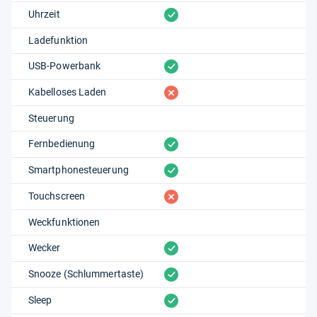
vorhanden
Uhrzeit
Ladefunktion
vorhanden
USB-Powerbank
fehlt
Kabelloses Laden
Steuerung
vorhanden
Fernbedienung
vorhanden
Smartphonesteuerung
fehlt
Touchscreen
Weckfunktionen
vorhanden
Wecker
vorhanden
Snooze (Schlummertaste)
vorhanden
Sleep