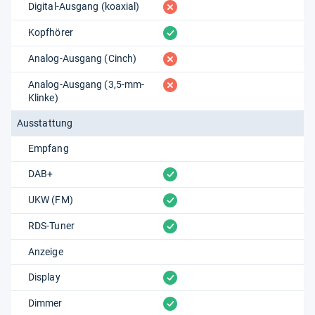
fehlt
Digital-Ausgang (koaxial)
vorhanden
Kopfhörer
fehlt
Analog-Ausgang (Cinch)
fehlt
Analog-Ausgang (3,5-mm-
Klinke)
Ausstattung
Empfang
vorhanden
DAB+
vorhanden
UKW (FM)
vorhanden
RDS-Tuner
Anzeige
vorhanden
Display
vorhanden
Dimmer