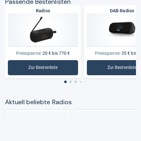
Pas­sende Bes­ten­lis­ten
Radios
DAB-Radios
Preisspanne:
20 € bis 770 €
Preisspanne:
35 € bis 3
Zur Bestenliste
Zur Bestenliste
: Radios
: DAB-Rad
Aktu­ell beliebte Radios