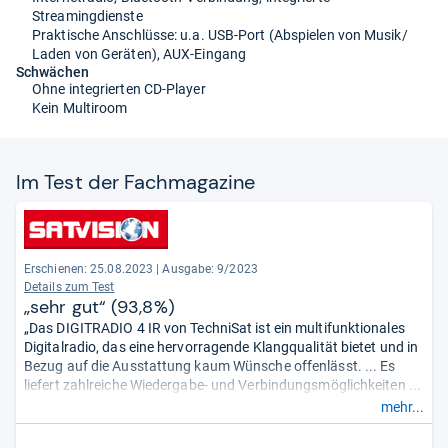
Streamingdienste
Praktische Anschlüsse: u.a. USB-Port (Abspielen von Musik/
Laden von Geräten), AUX-Eingang
Schwächen
Ohne integrierten CD-Player
Kein Multiroom
Im Test der Fach­ma­ga­zine
Erschienen: 25.08.2023
|
Ausgabe: 9/2023
Details zum Test
„sehr gut“ (93,8%)
„Das DIGITRADIO 4 IR von TechniSat ist ein multifunktionales
Digitalradio, das eine hervorragende Klangqualität bietet und in
Bezug auf die Ausstattung kaum Wünsche offenlässt. ... Es
liefert zahlreiche Wiedergabe- und Verbindungsmöglichkeiten ...
Vermisst haben wir indes lediglich Kleinigkeiten wie die
mehr...
drahtlosen Verbindungsoptionen AirPlay und NFC, UPnP/DLNA,
Multiroom und einen integrierten CD-Player ...“