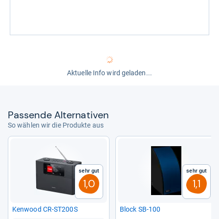
Aktuelle Info wird geladen...
Pas­sende Alter­na­ti­ven
So wählen wir die Produkte aus
Sehr gut
Sehr gut
1,0
1,1
Ken­wood CR-​ST200S
Block SB-​100