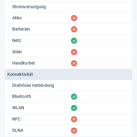
Stromversorgung
fehlt
Akku
fehlt
Batterien
vorhanden
Netz
fehlt
Solar
fehlt
Handkurbel
Konnektivität
Drahtlose Verbindung
vorhanden
Bluetooth
vorhanden
WLAN
fehlt
NFC
fehlt
DLNA