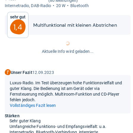
(80 Meinungen)
Inter­ne­tra­dio, DAB-​Radio
20 W
Blue­tooth
Sehr gut
Mul­ti­funk­tio­nal mit klei­nen Abstri­chen
1,4
Aktuelle Info wird geladen...
Unser Fazit
12.09.2023
Luxus-Radio. Im Test überzeugen hohe Funktionsvielfalt und
guter Klang. Die Bedienung ist am Gerät oder via
Fernsteuerung möglich. Multiroom-Funktion und CD-Player
fehlen jedoch.
Vollständiges Fazit lesen
Stärken
Sehr guter Klang
Umfangreiche Funktions- und Empfangsvielfalt: u.a.
Internetradio, Bluetooth-Verbindung, integrierte