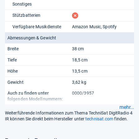
Sonstiges
fehlt
Stützbatterien
Verfügbare Musikdienste
Amazon Music
Spotify
Abmessungen & Gewicht
Breite
38 cm
Tiefe
18,5 cm
Höhe
13,5 cm
Gewicht
3,62 kg
Auch zu finden unter
0000/3957
folgenden Modellnummern:
mehr...
Weiterführende Informationen zum Thema TechniSat DigitRadio 4
IR können Sie direkt beim Hersteller unter
technisat.com
finden.