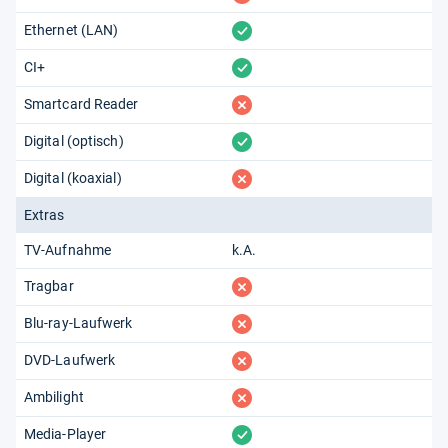
vorhanden
Ethernet (LAN)
vorhanden
CI+
fehlt
Smartcard Reader
vorhanden
Digital (optisch)
fehlt
Digital (koaxial)
Extras
TV-Aufnahme
k.A.
fehlt
Tragbar
fehlt
Blu-ray-Laufwerk
fehlt
DVD-Laufwerk
fehlt
Ambilight
vorhanden
Media-Player