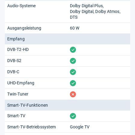
Audio-Systeme
Dolby Digital Plus
Dolby Digital
Dolby Atmos
DTS
Ausgangsleistung
60 W
Empfang
vorhanden
DVB-T2-HD
vorhanden
DVB-S2
vorhanden
DVB-C
vorhanden
UHD-Empfang
fehlt
Twin-Tuner
Smart-TV-Funktionen
vorhanden
Smart-TV
Smart-TV-Betriebssystem
Google TV