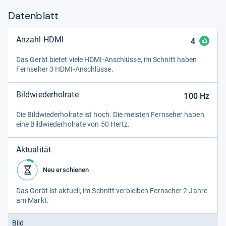
Datenblatt
Anzahl HDMI
4
Das Gerät bie­tet viele HDMI-​Anschlüsse, im Schnitt haben
Fern­se­her 3 HDMI-​Anschlüsse.
Bildwiederholrate
100
Hz
Die Bild­wie­der­hol­rate ist hoch. Die meis­ten Fern­se­her haben
eine Bild­wie­der­hol­rate von 50 Hertz.
Aktualität
Neu erschienen
Das Gerät ist aktu­ell, im Schnitt ver­blei­ben Fern­se­her 2 Jahre
am Markt.
Bild