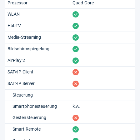
Prozessor
Quad-Core
vorhanden
WLAN
vorhanden
HbbTV
vorhanden
Media-Streaming
vorhanden
Bildschirmspiegelung
vorhanden
AirPlay 2
fehlt
SAT>IP Client
fehlt
SAT>IP Server
Steuerung
Smartphonesteuerung
k.A.
fehlt
Gestensteuerung
vorhanden
Smart Remote