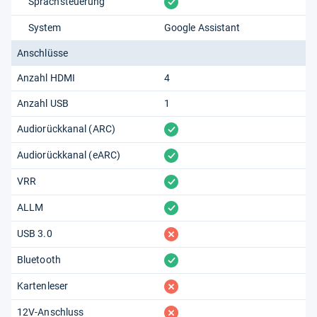
vorhanden
Sprachsteuerung
System
Google Assistant
Anschlüsse
Anzahl HDMI
4
Anzahl USB
1
vorhanden
Audiorückkanal (ARC)
vorhanden
Audiorückkanal (eARC)
vorhanden
VRR
vorhanden
ALLM
fehlt
USB 3.0
vorhanden
Bluetooth
fehlt
Kartenleser
fehlt
12V-Anschluss