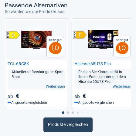
Pas­sende Alter­na­ti­ven
So wählen wir die Produkte aus
Sehr gut
Sehr gut
1,0
1,0
TCL 65C8K
Hisense 65U7S Pro
Aktu­el­ler, unfass­bar guter Spar-​
Erle­ben Sie Kino­qua­li­tät in
Riese
Ihrem Wohn­zim­mer mit dem
Hisense 65U7S Pro.
Weiterlesen
Weiterlesen
€
€
Angebote vergleichen
Angebote vergleichen
Produkte vergleichen