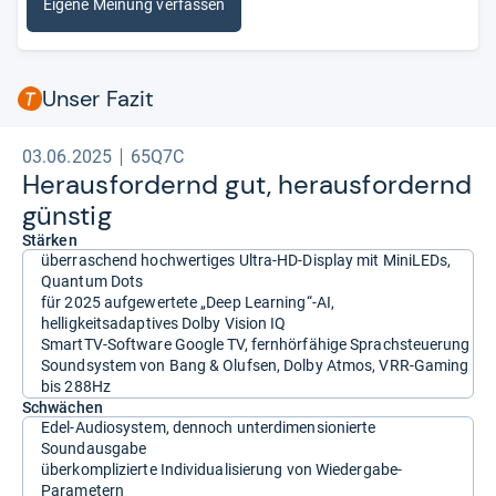
Eigene Meinung verfassen
Unser Fazit
03.06.2025
65Q7C
Her­aus­for­dernd gut, her­aus­for­dernd
güns­tig
Stärken
überraschend hochwertiges Ultra-HD-Display mit MiniLEDs,
Quantum Dots
für 2025 aufgewertete „Deep Learning“-AI,
helligkeitsadaptives Dolby Vision IQ
SmartTV-Software Google TV, fernhörfähige Sprachsteuerung
Soundsystem von Bang & Olufsen, Dolby Atmos, VRR-Gaming
bis 288Hz
Schwächen
Edel-Audiosystem, dennoch unterdimensionierte
Soundausgabe
überkomplizierte Individualisierung von Wiedergabe-
Parametern