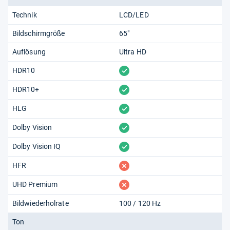
Technik
LCD/LED
Bildschirmgröße
65"
Auflösung
Ultra HD
vorhanden
HDR10
vorhanden
HDR10+
vorhanden
HLG
vorhanden
Dolby Vision
vorhanden
Dolby Vision IQ
fehlt
HFR
fehlt
UHD Premium
Bildwiederholrate
100 / 120 Hz
Ton