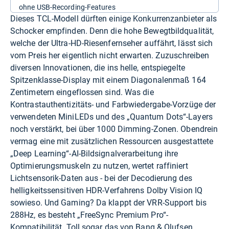
ohne USB-Recording-Features
Dieses TCL-Modell dürften einige Konkurrenzanbieter als
Schocker empfinden. Denn die hohe Bewegtbildqualität,
welche der Ultra-HD-Riesenfernseher auffährt, lässt sich
vom Preis her eigentlich nicht erwarten. Zuzuschreiben
diversen Innovationen, die ins helle, entspiegelte
Spitzenklasse-Display mit einem Diagonalenmaß 164
Zentimetern eingeflossen sind. Was die
Kontrastauthentizitäts- und Farbwiedergabe-Vorzüge der
verwendeten MiniLEDs und des „Quantum Dots“-Layers
noch verstärkt, bei über 1000 Dimming-Zonen. Obendrein
vermag eine mit zusätzlichen Ressourcen ausgestattete
„Deep Learning“-AI-Bildsignalverarbeitung ihre
Optimierungsmuskeln zu nutzen, wertet raffiniert
Lichtsensorik-Daten aus - bei der Decodierung des
helligkeitssensitiven HDR-Verfahrens Dolby Vision IQ
sowieso. Und Gaming? Da klappt der VRR-Support bis
288Hz, es besteht „FreeSync Premium Pro“-
Kompatibilität. Toll sogar das von Bang & Olufsen