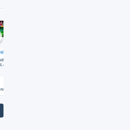
Gut
Gut
1,8
2,0
chste
NED86A6A
Pana­so­nic TV-​55W85BEZ
großes und beein­dru­cken­
Viel­sei­ti­ger Fern­se­her mit
d, Aus­stat­tung üppig
umfas­sen­den Smart-​TV-​Funk­
tio­nen und soli­der Bild­qua­li­tät
Weiterlesen
Weiterlesen
€
te vergleichen
Angebote vergleichen