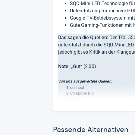
SQD-Mini-LED-Technologie für 
Unterstützung für mehrere HDR
Google TV-Betriebssystem mi
Gute Gaming-Funktionen mit ho
Das sagen die Quellen:
Der TCL 55C7
unterstützt durch die SQD-Mini-LED
jedoch gibt es Kritik an der Klangq
Note:
„Gut“ (2,00)
Von uns ausgewertete Quellen:
connect
Computer Bild
CHIP
Redaktion von Testberi
Pas­sende Alter­na­ti­ven