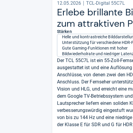
12.05.2026
TCL-Digital 55C7L
Erlebe bril­lante B
zum attrak­ti­ven P
Stärken
Helle und kontrastreiche Bilddarstellu
Unterstützung für verschiedene HDR
Gute Gaming-Funktionen mit hoher
Bildwiederholrate und niedriger Laten
Der TCL 55C7L ist ein 55-Zoll-Fern
ausgestattet ist und eine Auflösung 
Anschlüsse, von denen zwei den HDM
Anschluss. Der Fernseher unterstü
Vision und HLG, und erreicht eine m
dem Google TV-Betriebssystem und bi
Lautsprecher liefern einen soliden K
verbesserungswürdig eingestuft wur
von bis zu 144 Hz und eine niedrige
der Klasse E für SDR und G für HD