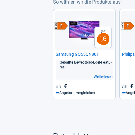
So wählen wir die Produkte aus
Gut
1,6
Sam­sung GQ55QN80F
Phi­li
Geballte Bewegt­bild-​Edel-​Fea­tu­
res
Weiterlesen
€
€
Angebote vergleichen
Angeb