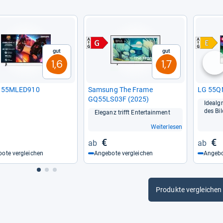
Gut
Gut
1,6
1,7
nä
ps 55MLED910
Sam­sung The Frame
LG 55Q
GQ55LS03F (2025)
Ide­al­
des Bil
Ele­ganz trifft Enter­tain­ment
Weiterlesen
€
€
ote vergleichen
Angebote vergleichen
Angebo
Produkte vergleichen