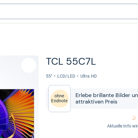
TCL 55C7L
55"
LCD/LED
Ultra HD
Erlebe bril­lante Bil­der 
ohne
attrak­ti­ven Preis
Endnote
Aktuelle Info wi