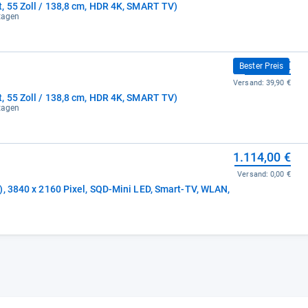
, 55 Zoll / 138,8 cm, HDR 4K, SMART TV)
ktagen
899,00 €
Bester Preis
Versand:
39,90 €
, 55 Zoll / 138,8 cm, HDR 4K, SMART TV)
ktagen
1.114,00 €
Versand:
0,00 €
), 3840 x 2160 Pixel, SQD-Mini LED, Smart-TV, WLAN,