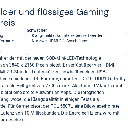
il­der und flüs­si­ges Gaming
reis
Schwächen
ng
Klangqualität könnte verbessert werden
-Formate
Nur zwei HDMI 2.1-Anschlüsse
z
seher, der mit der neuen SQD-Mini-LED-Technologie
von 3840 x 2160 Pixeln bietet. Er verfügt über vier HDMI-
I 2.1-Standard unterstützen, sowie über einen USB-
tzt verschiedene HDR-Formate, darunter HDR10, HDR10+, Dolby
aximale Helligkeit von 2700 cd/m². Als Smart-TV läuft er mit
etet eine breite Auswahl an Apps. Die integrierten
lang, wobei die Klangqualität in einigen Tests als
de. Für Gamer bietet der TCL 55C7L eine Bildwiederholrate
 Latenz von 10 Millisekunden. Die Energieeffizienz wird mit
R angegeben.