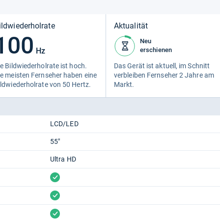
ildwiederholrate
Aktualität
100
Neu
Hz
erschienen
e Bild­wie­der­hol­rate ist hoch.
Das Gerät ist aktu­ell, im Schnitt
e meis­ten Fern­se­her haben eine
ver­blei­ben Fern­se­her 2 Jahre am
ld­wie­der­hol­rate von 50 Hertz.
Markt.
LCD/LED
55"
Ultra HD
vorhanden
vorhanden
vorhanden