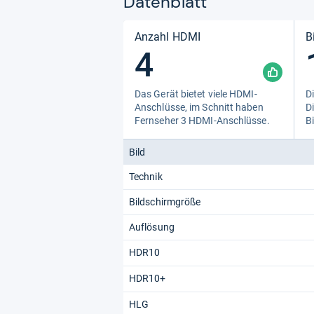
Datenblatt
Anzahl HDMI
B
4
Das Gerät bie­tet viele HDMI-​
Di
Anschlüsse, im Schnitt haben
Di
Fern­se­her 3 HDMI-​Anschlüsse.
Bi
Bild
Technik
Bildschirmgröße
Auflösung
HDR10
HDR10+
HLG