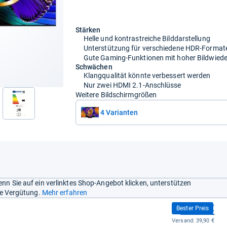
Stärken
Helle und kontrastreiche Bilddarstellung
Unterstützung für verschiedene HDR-Format
Gute Gaming-Funktionen mit hoher Bildwieder
Schwächen
Klangqualität könnte verbessert werden
Nur zwei HDMI 2.1-Anschlüsse
Weitere Bildschirmgrößen
4 Varianten
nn Sie auf ein verlinktes Shop-Angebot klicken, unterstützen
ine Vergütung.
Mehr erfahren
899,00 €
Bester Preis
Versand:
39,90 €