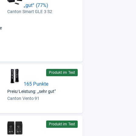
„gut“ (77%)
Canton Smart GLE 3 S2
e
Produkt im Test
165 Punkte
Preis/Leistung: „sehr gut“
Canton Vento 91
Produkt im Test