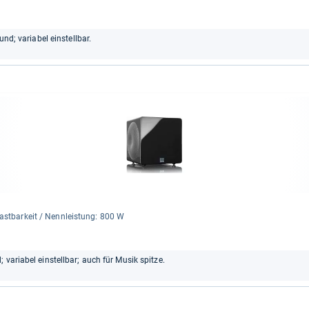
und; variabel einstellbar.
ast­bar­keit / Nenn­leis­tung: 800 W
 variabel einstellbar; auch für Musik spitze.