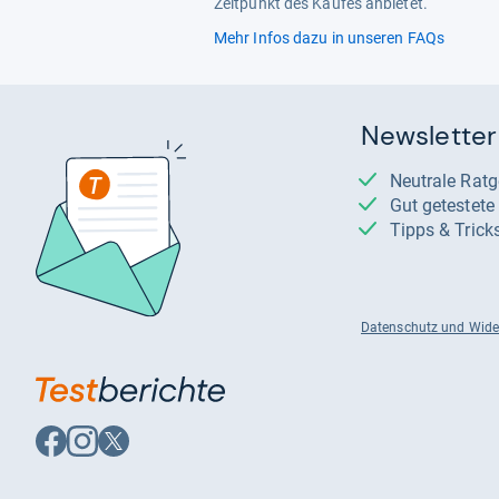
Zeitpunkt des Kaufes anbietet.
Mehr Infos dazu in unseren FAQs
Newsletter
Neutrale Rat
Gut getestet
Tipps & Trick
Datenschutz und Wide
Auf
Auf
Auf
Facebook
Instagram
X
folgen
folgen
folgen