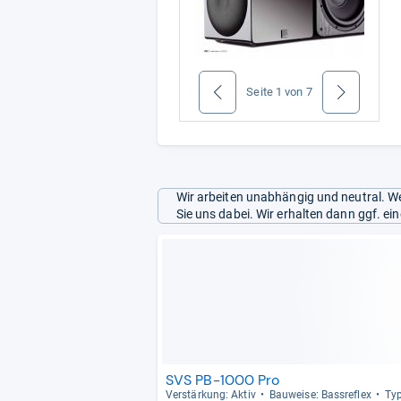
Seite
1
von
7
zurück
weiter
Wir arbeiten unabhängig und neutral. We
Sie uns dabei. Wir erhalten dann ggf. e
SVS PB-1000 Pro
Ver­stär­kung: Aktiv
Bau­weise: Bass­re­flex
Typ