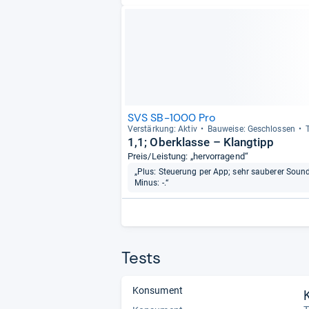
SVS SB-1000 Pro
Ver­stär­kung: Aktiv
Bau­weise: Geschlos­sen
1,1; Oberklasse – Klangtipp
Preis/Leistung: „hervorragend“
„Plus: Steuerung per App; sehr sauberer Sound;
Minus: -.“
Tests
Konsument