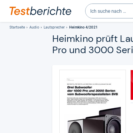
Geben
Sie
Startseite
Audio
Lautsprecher
Heimkino 4/2021
mindestens
Heim­kino prüft La
drei
Pro und 3000 Serie
Zeichen
ein.
Vorschläge
erscheinen
automatisch
und
lassen
sich
mit
den
Pfeiltasten
auswählen.