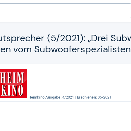
ut­spre­cher (5/2021): „Drei Su
n vom Sub­woofer­spe­zia­lis­te
Heimkino
Ausgabe:
4/2021
Erschienen:
05/2021