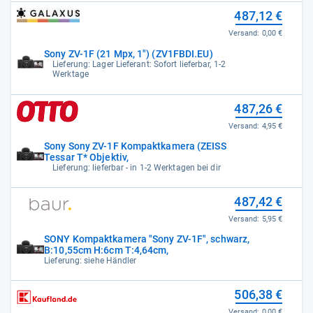
487,12 €
Versand:
0,00 €
Sony ZV-1F (21 Mpx, 1") (ZV1FBDI.EU)
Lieferung: Lager Lieferant: Sofort lieferbar, 1-2
Werktage
487,26 €
Versand:
4,95 €
Sony Sony ZV-1F Kompaktkamera (ZEISS
Tessar T* Objektiv,
Lieferung: lieferbar - in 1-2 Werktagen bei dir
487,42 €
Versand:
5,95 €
SONY Kompaktkamera "Sony ZV-1F", schwarz,
B:10,55cm H:6cm T:4,64cm,
Lieferung: siehe Händler
506,38 €
Versand:
0,00 €