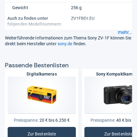
Gewicht
256 g
Auch zu finden unter
ZV1FBDI.EU
folgenden Modellnummern:
mehr...
Weiterführende Informationen zum Thema Sony ZV-1F können Sie
direkt beim Hersteller unter
sony.de
finden.
Pas­sende Bes­ten­lis­ten
Digitalkameras
Sony Kompaktkamer
Preisspanne:
20 € bis 6.250 €
Preisspanne:
40 € bis 3.
Zur Bestenliste
Zur Bestenliste
: Digitalkameras
: Sony K