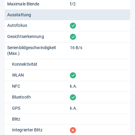
Maximale Blende
f/2
Ausstattung
vorhanden
Autofokus
vorhanden
Gesichtserkennung
Serienbildgeschwindigkeit
16 B/s
(Max.)
Konnektivität
vorhanden
WLAN
NFC
k.A.
vorhanden
Bluetooth
GPS
k.A.
Blitz
fehlt
Integrierter Blitz