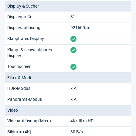
Display & Sucher
Displaygröße
3"
Displayauflösung
921600px
vorhanden
Klappbares Display
vorhanden
Klapp- & schwenkbares
Display
vorhanden
Touchscreen
Filter & Modi
HDR-Modus
k.A.
Panorama-Modus
k.A.
Video
Videoauflösung (Max.)
4K/Ultra HD
Bildrate (4K)
30 B/s