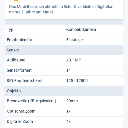
Das Modell ist noch aktu­ell, im Schnitt ver­blei­ben Digi­tal­ka­
me­ras 7 Jahre am Markt.
Typ
Kompaktkamera
Empfohlen für
Einsteiger
Sensor
Auflösung
20,1 MP
Sensorformat
1"
ISO-Empfindlichkeit
125 - 12800
Objektiv
Brennweite (KB-Äquivalent)
20mm
Optischer Zoom
1x
Digitaler Zoom
4x