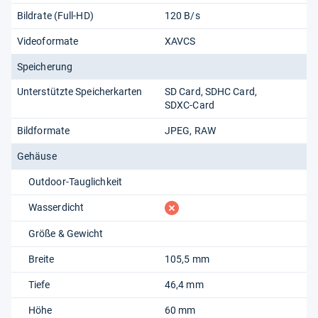
Bildrate (Full-HD)
120 B/s
Videoformate
XAVCS
Speicherung
Unterstützte Speicherkarten
SD Card
SDHC Card
SDXC-Card
Bildformate
JPEG
RAW
Gehäuse
Outdoor-Tauglichkeit
fehlt
Wasserdicht
Größe & Gewicht
Breite
105,5 mm
Tiefe
46,4 mm
Höhe
60 mm