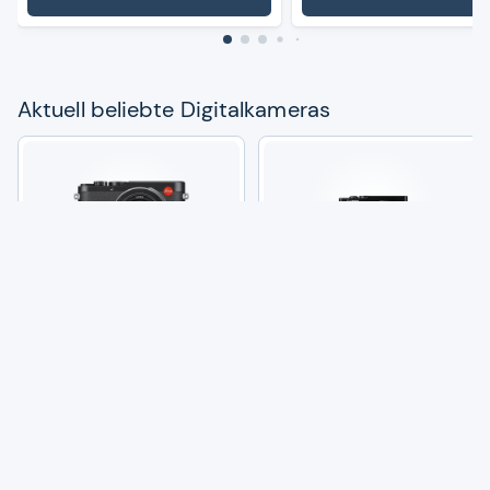
Aktu­ell beliebte Digi­tal­ka­me­ras
Leica D-​Lux 8: Kom­pakte Pre­
Pana­so­nic LUMIX DC-​TZ99E-​
mi­um­ka­mera
K Kom­pakte Tra­vel Zoom
Kamera
(528)
1.650,00 €
572,40 €
4
Angebote vergleichen
31
Angebote vergleichen