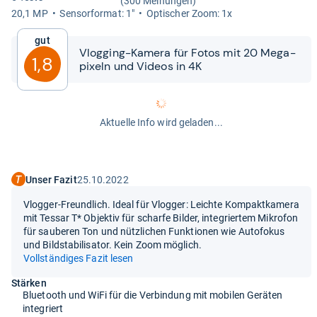
(300 Meinungen)
20,1 MP
Sen­sor­for­mat: 1"
Opti­scher Zoom: 1x
Gut
Vlog­ging-​​Kamera für Fotos mit 20 Mega­
1,8
pi­xeln und Videos in 4K
Aktuelle Info wird geladen...
Unser Fazit
25.10.2022
Vlogger-Freundlich. Ideal für Vlogger: Leichte Kompaktkamera
mit Tessar T* Objektiv für scharfe Bilder, integriertem Mikrofon
für sauberen Ton und nützlichen Funktionen wie Autofokus
und Bildstabilisator. Kein Zoom möglich.
Vollständiges Fazit lesen
Stärken
Bluetooth und WiFi für die Verbindung mit mobilen Geräten
integriert