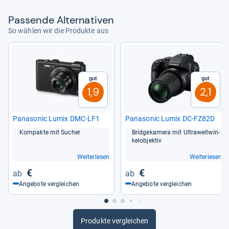
Pas­sende Alter­na­ti­ven
So wählen wir die Produkte aus
Gut
Gut
1,9
2,1
Pana­so­nic Lumix DMC-​LF1
Pana­so­nic Lumix DC-​FZ82D
Kom­pakte mit Sucher
Bridge­ka­mera mit Ultra­weit­win­
kel­ob­jek­tiv
Weiterlesen
Weiterlesen
€
€
Angebote vergleichen
Angebote vergleichen
Produkte vergleichen