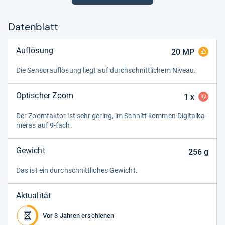
Datenblatt
Auflösung
20
MP
Die Sen­sorauf­lö­sung liegt auf durch­schnitt­li­chem Niveau.
Optischer Zoom
1
x
Der Zoom­fak­tor ist sehr gering, im Schnitt kom­men Digi­tal­ka­
me­ras auf 9-​fach.
Gewicht
256
g
Das ist ein durch­schnitt­li­ches Gewicht.
Aktualität
Vor 3 Jahren erschienen