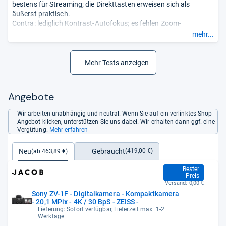
bestens für Streaming; die Direkttasten erweisen sich als
äußerst praktisch.
Contra: lediglich Kontrast-Autofokus; es fehlen Zoom-
Möglichkeit (optisch) und die Funktion der RAW-Bilder; lediglich
mehr...
Zubehörschuh (nicht für einen Blitz
geeignet).
- Zusammengefasst durch unsere Redaktion.
Mehr Tests anzeigen
Angebote
Wir arbeiten unabhängig und neutral. Wenn Sie auf ein verlinktes Shop-
Angebot klicken, unterstützen Sie uns dabei. Wir erhalten dann ggf. eine
Vergütung.
Mehr erfahren
Gebraucht
Neu
(419,00 €)
(ab 463,89 €)
463,89 €
Bester
Preis
Versand:
0,00 €
Sony ZV-1F - Digitalkamera - Kompaktkamera
- 20,1 MPix - 4K / 30 BpS - ZEISS -
Lieferung: Sofort verfügbar, Lieferzeit max. 1-2
Werktage