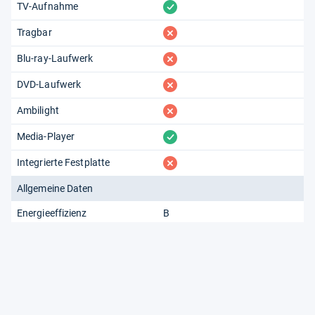
vorhanden
TV-Aufnahme
fehlt
Tragbar
fehlt
Blu-ray-Laufwerk
fehlt
DVD-Laufwerk
fehlt
Ambilight
vorhanden
Media-Player
fehlt
Integrierte Festplatte
Allgemeine Daten
Energieeffizienz
B
Energieeffizienz (SDR)
G
Stromverbrauch SDR (1000
89 kWh
Stunden)
Energieeffizienz (HDR)
G