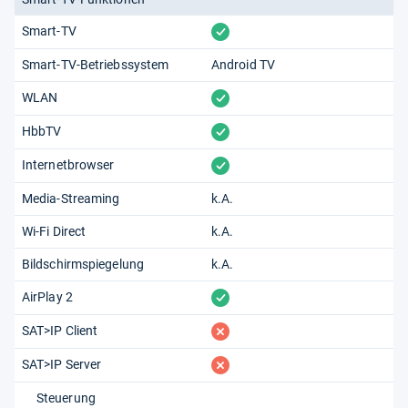
vorhanden
Smart-TV
Smart-TV-Betriebssystem
Android TV
vorhanden
WLAN
vorhanden
HbbTV
vorhanden
Internetbrowser
Media-Streaming
k.A.
Wi-Fi Direct
k.A.
Bildschirmspiegelung
k.A.
vorhanden
AirPlay 2
fehlt
SAT>IP Client
fehlt
SAT>IP Server
Steuerung