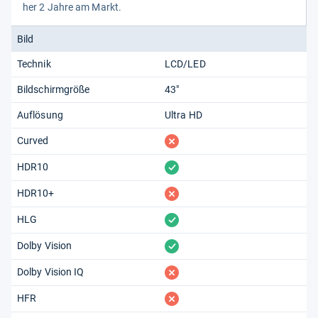
her 2 Jahre am Markt.
Bild
Technik
LCD/LED
Bildschirmgröße
43"
Auflösung
Ultra HD
fehlt
Curved
vorhanden
HDR10
fehlt
HDR10+
vorhanden
HLG
vorhanden
Dolby Vision
fehlt
Dolby Vision IQ
fehlt
HFR