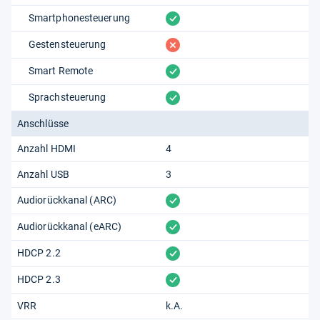
vorhanden
Smartphonesteuerung
fehlt
Gestensteuerung
vorhanden
Smart Remote
vorhanden
Sprachsteuerung
Anschlüsse
Anzahl HDMI
4
Anzahl USB
3
vorhanden
Audiorückkanal (ARC)
vorhanden
Audiorückkanal (eARC)
vorhanden
HDCP 2.2
vorhanden
HDCP 2.3
VRR
k.A.