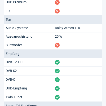
fehlt
UHD Premium
fehlt
3D
Ton
Audio-Systeme
Dolby Atmos
DTS
Ausgangsleistung
20 W
fehlt
Subwoofer
Empfang
vorhanden
DVB-T2-HD
vorhanden
DVB-S2
vorhanden
DVB-C
vorhanden
UHD-Empfang
vorhanden
Twin-Tuner
Smart-TV-Funktionen