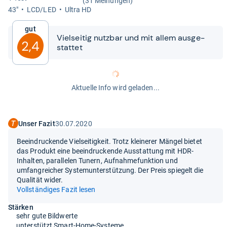
(31 Meinungen)
43"
LCD/LED
Ultra HD
Gut
Viel­sei­tig nutz­bar und mit allem aus­ge­
2,4
stat­tet
Aktuelle Info wird geladen...
Unser Fazit
30.07.2020
Beeindruckende Vielseitigkeit. Trotz kleinerer Mängel bietet
das Produkt eine beeindruckende Ausstattung mit HDR-
Inhalten, parallelen Tunern, Aufnahmefunktion und
umfangreicher Systemunterstützung. Der Preis spiegelt die
Qualität wider.
Vollständiges Fazit lesen
Stärken
sehr gute Bildwerte
unterstützt Smart-Home-Systeme