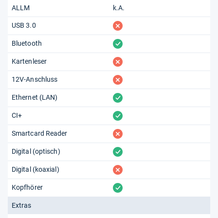
ALLM
k.A.
fehlt
USB 3.0
vorhanden
Bluetooth
fehlt
Kartenleser
fehlt
12V-Anschluss
vorhanden
Ethernet (LAN)
vorhanden
CI+
fehlt
Smartcard Reader
vorhanden
Digital (optisch)
fehlt
Digital (koaxial)
vorhanden
Kopfhörer
Extras