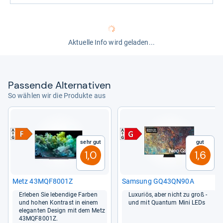
Aktuelle Info wird geladen...
Pas­sende Alter­na­ti­ven
So wählen wir die Produkte aus
Sehr gut
Gut
1,0
1,6
Metz 43MQF8001Z
Sam­sung GQ43QN90A
Erle­ben Sie leben­dige Far­ben
Luxu­riös, aber nicht zu groß -​
und hohen Kon­trast in einem
und mit Quan­tum Mini LEDs
ele­gan­ten Design mit dem Metz
43MQF8001Z.