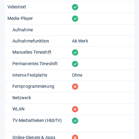
vorhanden
Videotext
vorhanden
Media-Player
Aufnahme
Aufnahmefunktion
Ab Werk
vorhanden
Manuelles Timeshift
vorhanden
Permanentes Timeshift
Interne Festplatte
Ohne
fehlt
Fernprogrammierung
Netzwerk
fehlt
WLAN
vorhanden
TV-Mediatheken (HbbTV)
fehlt
Online-Dienste & Apps