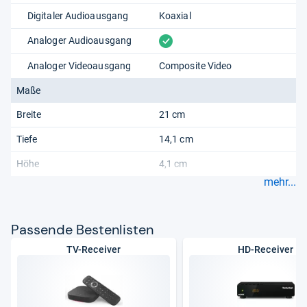
Digitaler Audioausgang
Koaxial
vorhanden
Analoger Audioausgang
Analoger Videoausgang
Composite Video
Maße
Breite
21 cm
Tiefe
14,1 cm
Höhe
4,1 cm
mehr...
Pas­sende Bes­ten­lis­ten
TV-Receiver
HD-Receiver