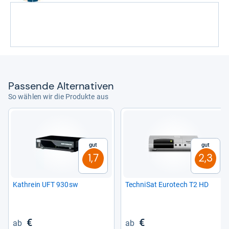
Pas­sende Alter­na­ti­ven
So wählen wir die Produkte aus
Gut
Gut
1,7
2,3
Kathrein UFT 930sw
Tech­ni­Sat Euro­tech T2 HD
€
€