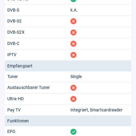
DVB-S
k.A.
fehlt
DVB-S2
fehlt
DVB-S2X
fehlt
DVB-C
fehlt
IPTV
Empfangsart
Tuner
Single
fehlt
Austauschbarer Tuner
fehlt
Ultra-HD
Pay TV
Integriert
Smartcardreader
Funktionen
vorhanden
EPG