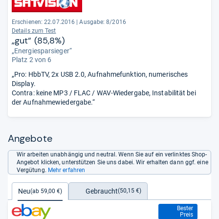
Erschienen: 22.07.2016
|
Ausgabe: 8/2016
Details zum Test
„gut“ (85,8%)
„Energiesparsieger“
Platz 2 von 6
„Pro: HbbTV, 2x USB 2.0, Aufnahmefunktion, numerisches
Display.
Contra: keine MP3 / FLAC / WAV-Wiedergabe, Instabilität bei
der Aufnahmewiedergabe.“
Angebote
Wir arbeiten unabhängig und neutral. Wenn Sie auf ein verlinktes Shop-
Angebot klicken, unterstützen Sie uns dabei. Wir erhalten dann ggf. eine
Vergütung.
Mehr erfahren
Gebraucht
Neu
(50,15 €)
(ab 59,00 €)
59,00 €
Bester
Preis