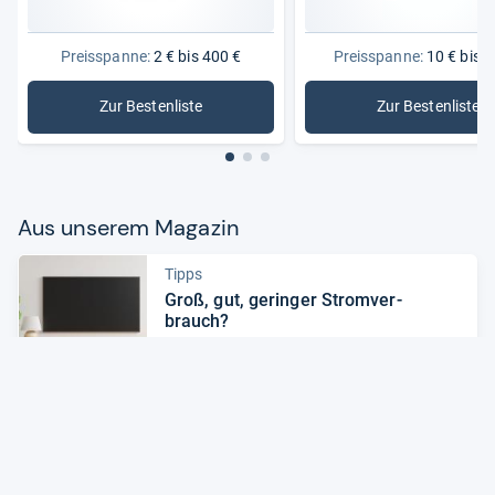
Preisspanne:
2 € bis 400 €
Preisspanne:
10 € bis 2
Zur Bestenliste
Zur Bestenliste
: TV-Receiver
: HD-Rece
Aus unse­rem Maga­zin
Tipps
Groß, gut, gerin­ger Strom­ver­
brauch?
Zum Artikel
Produkte
Grö­ßer, bes­ser, ver­spiel­ter: Die TV-​
Trends 2022