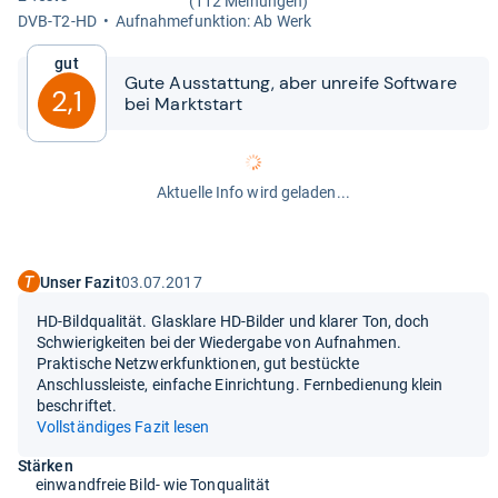
(112 Meinungen)
DVB-​T2-​HD
Auf­nah­me­funk­tion: Ab Werk
Gut
Gute Aus­stat­tung, aber unreife Soft­ware
2,1
bei Markt­start
Aktuelle Info wird geladen...
Unser Fazit
03.07.2017
HD-Bildqualität. Glasklare HD-Bilder und klarer Ton, doch
Schwierigkeiten bei der Wiedergabe von Aufnahmen.
Praktische Netzwerkfunktionen, gut bestückte
Anschlussleiste, einfache Einrichtung. Fernbedienung klein
beschriftet.
Vollständiges Fazit lesen
Stärken
einwandfreie Bild- wie Tonqualität