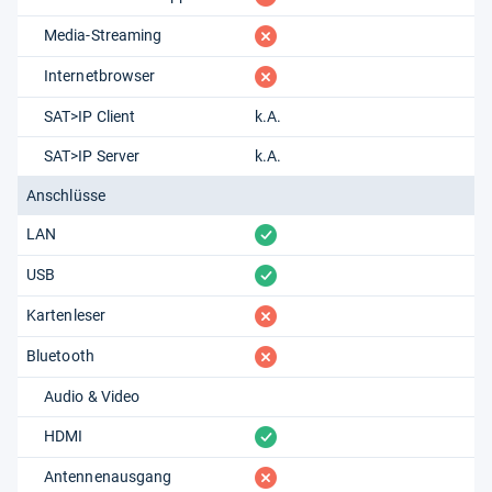
fehlt
Media-Streaming
fehlt
Internetbrowser
SAT>IP Client
k.A.
SAT>IP Server
k.A.
Anschlüsse
vorhanden
LAN
vorhanden
USB
fehlt
Kartenleser
fehlt
Bluetooth
Audio & Video
vorhanden
HDMI
fehlt
Antennenausgang