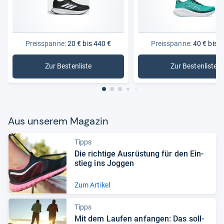
Preisspanne:
20 € bis 440 €
Preisspanne:
40 € bis 2
Zur Bestenliste
Zur Bestenliste
: Laufschuhe
: Damen-
Aus unse­rem Maga­zin
Tipps
Die rich­tige Aus­rüs­tung für den Ein­
stieg ins Jog­gen
Zum Artikel
Tipps
Mit dem Lau­fen anfan­gen: Das soll­