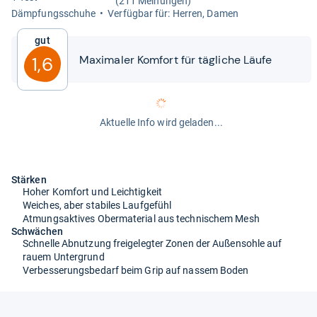
(211 Meinungen)
Dämp­fungs­schuhe
Ver­füg­bar für: Her­ren, Damen
Gut
Maxi­ma­ler Kom­fort für täg­li­che Läufe
1,6
Aktuelle Info wird geladen...
Stärken
Hoher Komfort und Leichtigkeit
Weiches, aber stabiles Laufgefühl
Atmungsaktives Obermaterial aus technischem Mesh
Schwächen
Schnelle Abnutzung freigelegter Zonen der Außensohle auf
rauem Untergrund
Verbesserungsbedarf beim Grip auf nassem Boden