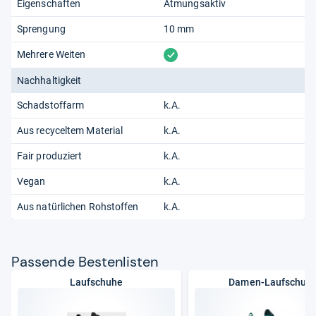
Eigenschaften
Atmungsaktiv
Sprengung
10 mm
vorhanden
Mehrere Weiten
Nachhaltigkeit
Schadstoffarm
k.A.
Aus recyceltem Material
k.A.
Fair produziert
k.A.
Vegan
k.A.
Aus natürlichen Rohstoffen
k.A.
Pas­sende Bes­ten­lis­ten
Laufschuhe
Damen-Laufschuh