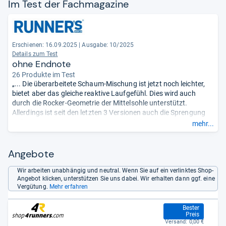
Im Test der Fach­ma­ga­zine
Erschienen: 16.09.2025
|
Ausgabe: 10/2025
Details zum Test
ohne Endnote
26 Produkte im Test
„... Die überarbeitete Schaum-Mischung ist jetzt noch leichter,
bietet aber das gleiche reaktive Laufgefühl. Dies wird auch
durch die Rocker-Geometrie der Mittelsohle unterstützt.
Allerdings ist seit den letzten 3 Versionen auch die Sprengung
auf 10 mm erhöht worden – was Rückfuß-Aufsetzern
mehr...
entgegenkommt, aber von Mittelfußläufern im Test kritisiert
wurde ...“
Angebote
Wir arbeiten unabhängig und neutral. Wenn Sie auf ein verlinktes Shop-
Angebot klicken, unterstützen Sie uns dabei. Wir erhalten dann ggf. eine
Vergütung.
Mehr erfahren
104,99 €
Bester
Preis
Versand:
0,00 €