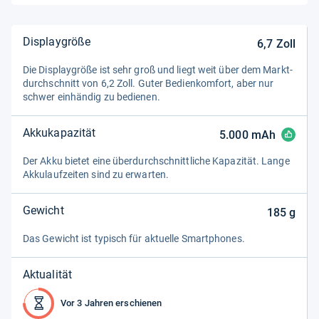
Displaygröße
6,7
Zoll
Die Dis­play­größe ist sehr groß und liegt weit über dem Markt­
durch­schnitt von 6,2 Zoll. Guter Bedien­kom­fort, aber nur
schwer ein­hän­dig zu bedie­nen.
Akkukapazität
5.000
mAh
Der Akku bie­tet eine über­durch­schnitt­li­che Kapa­zi­tät. Lange
Akku­lauf­zei­ten sind zu erwar­ten.
Gewicht
185
g
Das Gewicht ist typisch für aktu­elle Smart­pho­nes.
Aktualität
Vor 3 Jahren erschienen