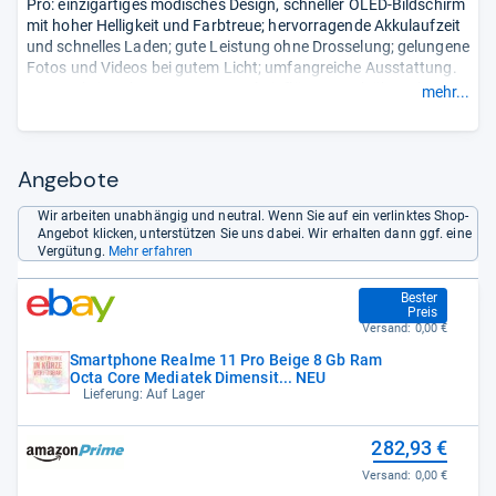
Pro: einzigartiges modisches Design, schneller OLED-Bildschirm
mit hoher Helligkeit und Farbtreue; hervorragende Akkulaufzeit
und schnelles Laden; gute Leistung ohne Drosselung; gelungene
Fotos und Videos bei gutem Licht; umfangreiche Ausstattung.
Contra: kein Schutz gegen Umwelteinflüsse; stark überarbeitete
mehr...
Fotos; keine elektronische Bildstabilisierung bei den 4K-Videos;
keine Ultraweitwinkel- oder Makrokamera; Speicher nicht mehr
erweiterbar; das Plus-Modell ist besser und nur unwesentlich
teurer.
Angebote
- Zusammengefasst durch unsere Redaktion.
Wir arbeiten unabhängig und neutral. Wenn Sie auf ein verlinktes Shop-
Angebot klicken, unterstützen Sie uns dabei. Wir erhalten dann ggf. eine
Vergütung.
Mehr erfahren
219,41 €
Bester
Preis
Versand:
0,00 €
Smartphone Realme 11 Pro Beige 8 Gb Ram
Octa Core Mediatek Dimensit... NEU
Lieferung: Auf Lager
282,93 €
Versand:
0,00 €