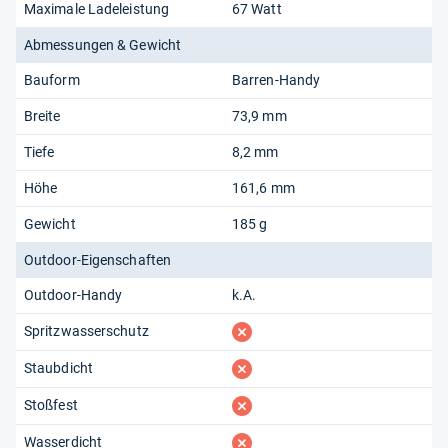
Maximale Ladeleistung
67 Watt
Abmessungen & Gewicht
Bauform
Barren-Handy
Breite
73,9 mm
Tiefe
8,2 mm
Höhe
161,6 mm
Gewicht
185 g
Outdoor-Eigenschaften
Outdoor-Handy
k.A.
fehlt
Spritzwasserschutz
fehlt
Staubdicht
fehlt
Stoßfest
fehlt
Wasserdicht