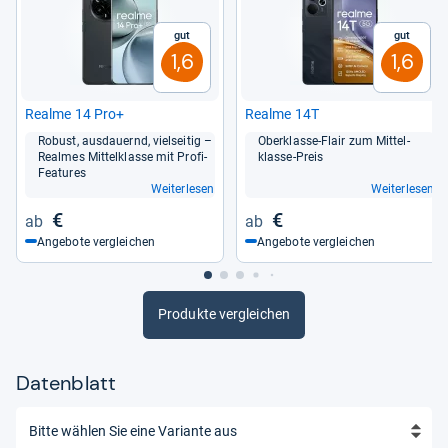
Gut
Gut
1,6
1,6
Realme 14 Pro+
Realme 14T
Robust, aus­dau­ernd, viel­sei­tig –
Ober­klasse-​Flair zum Mit­tel­
Real­mes Mit­tel­klasse mit Profi-​
klasse-​Preis
Fea­tu­res
Weiterlesen
Weiterlesen
€
€
Angebote vergleichen
Angebote vergleichen
Produkte vergleichen
Datenblatt