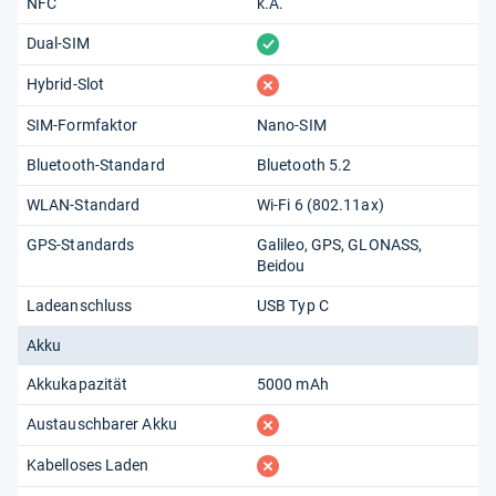
NFC
k.A.
vorhanden
Dual-SIM
fehlt
Hybrid-Slot
SIM-Formfaktor
Nano-SIM
Bluetooth-Standard
Bluetooth 5.2
WLAN-Standard
Wi-Fi 6 (802.11​ax)
GPS-Standards
Galileo
GPS
GLONASS
Beidou
Ladeanschluss
USB Typ C
Akku
Akkukapazität
5000 mAh
fehlt
Austauschbarer Akku
fehlt
Kabelloses Laden