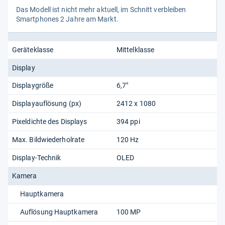
Das Modell ist nicht mehr aktu­ell, im Schnitt ver­blei­ben
Smart­pho­nes 2 Jahre am Markt.
Geräteklasse
Mittelklasse
Display
Displaygröße
6,7"
Displayauflösung (px)
2412 x 1080
Pixeldichte des Displays
394 ppi
Max. Bildwiederholrate
120 Hz
Display-Technik
OLED
Kamera
Hauptkamera
Auflösung Hauptkamera
100 MP