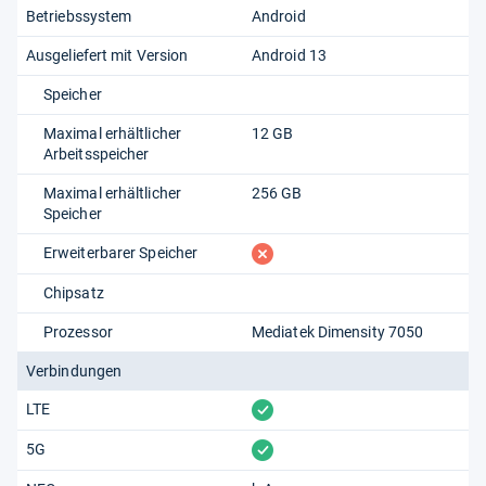
Betriebssystem
Android
Ausgeliefert mit Version
Android 13
Speicher
Maximal erhältlicher
12 GB
Arbeitsspeicher
Maximal erhältlicher
256 GB
Speicher
fehlt
Erweiterbarer Speicher
Chipsatz
Prozessor
Mediatek Dimensity 7050
Verbindungen
vorhanden
LTE
vorhanden
5G