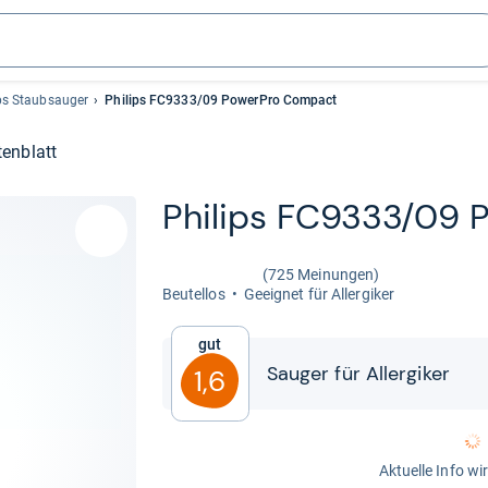
ps Staubsauger
Philips FC9333/09 PowerPro Compact
enblatt
Phi­lips FC9333/09 
(725 Meinungen)
Beu­tel­los
Geeig­net für All­er­gi­ker
Gut
Sau­ger für All­er­gi­ker
1,6
Aktuelle Info wi