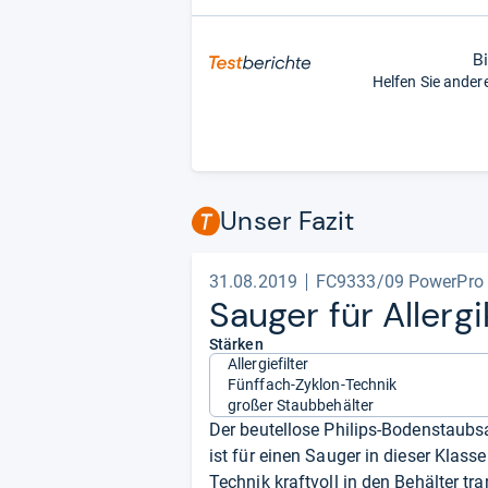
B
Helfen Sie ander
Unser Fazit
31.08.2019
FC9333/09 PowerPro
Sau­ger für All­er­gi
Stärken
Allergiefilter
Fünffach-Zyklon-Technik
großer Staubbehälter
Der beutellose Philips-Bodenstaubsa
ist für einen Sauger in dieser Klas
Technik kraftvoll in den Behälter tr