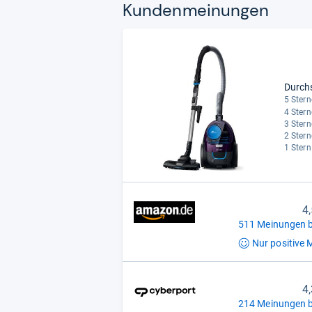
Kun­den­mei­nun­gen
Durch
5 Stern
4 Stern
3 Stern
2 Stern
1 Stern
4
511 Meinungen b
Nur positive
M
4
214 Meinungen b