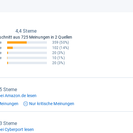
4,4 Sterne
schnitt aus
725 Meinungen in 2 Quellen
e
359
(50%)
e
102
(14%)
e
20
(3%)
e
10
(1%)
20
(3%)
,5 Sterne
ei Amazon.de lesen
einungen
Nur kritische
Meinungen
,3 Sterne
ei Cyberport lesen