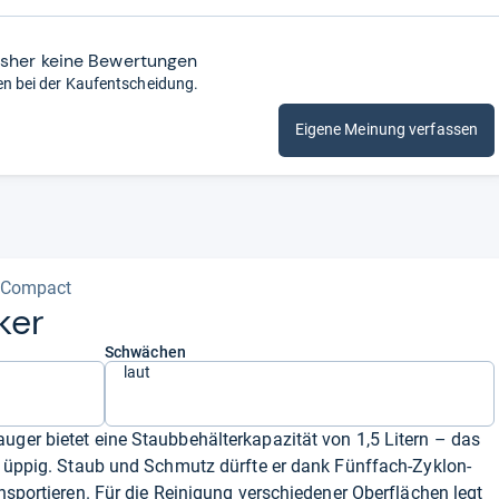
isher keine Bewertungen
en bei der Kaufentscheidung.
Eigene Meinung verfassen
 Compact
­ker
Schwächen
laut
uger bietet eine Staubbehälterkapazität von 1,5 Litern – das
se üppig. Staub und Schmutz dürfte er dank Fünffach-Zyklon-
ansportieren. Für die Reinigung verschiedener Oberflächen legt