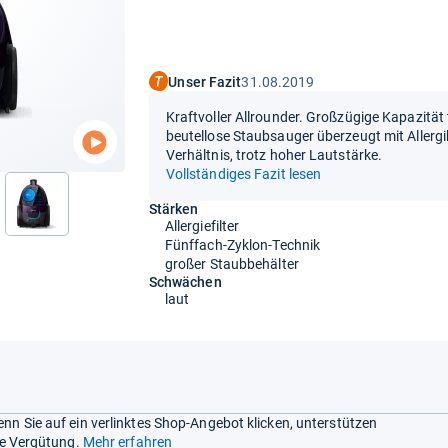
Unser Fazit
31.08.2019
Kraftvoller Allrounder. Großzügige Kapazität t
beutellose Staubsauger überzeugt mit Allergi
Verhältnis, trotz hoher Lautstärke.
Vollständiges Fazit lesen
Stärken
nächste
Allergiefilter
Fünffach-Zyklon-Technik
großer Staubbehälter
Schwächen
laut
nn Sie auf ein verlinktes Shop-Angebot klicken, unterstützen
ine Vergütung.
Mehr erfahren