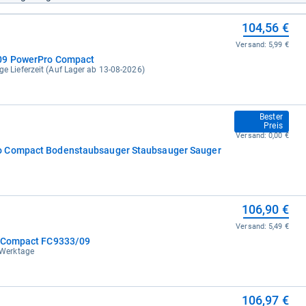
104,56 €
Versand:
5,99 €
/09 PowerPro Compact
ge Lieferzeit (Auf Lager ab 13-08-2026)
104,95 €
Bester
Preis
Versand:
0,00 €
o Compact Bodenstaubsauger Staubsauger Sauger
106,90 €
Versand:
5,49 €
o Compact FC9333/09
3 Werktage
106,97 €