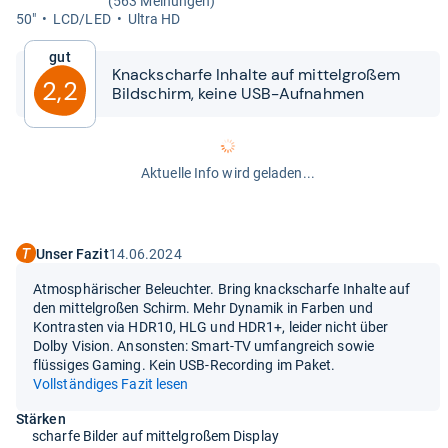
(563 Meinungen)
50"
LCD/LED
Ultra HD
Gut
Knack­scharfe Inhalte auf mit­tel­großem
2,2
Bild­schirm, keine USB-​​Auf­nah­men
Aktuelle Info wird geladen...
Unser Fazit
14.06.2024
Atmosphärischer Beleuchter. Bring knackscharfe Inhalte auf
den mittelgroßen Schirm. Mehr Dynamik in Farben und
Kontrasten via HDR10, HLG und HDR1+, leider nicht über
Dolby Vision. Ansonsten: Smart-TV umfangreich sowie
flüssiges Gaming. Kein USB-Recording im Paket.
Vollständiges Fazit lesen
Stärken
scharfe Bilder auf mittelgroßem Display