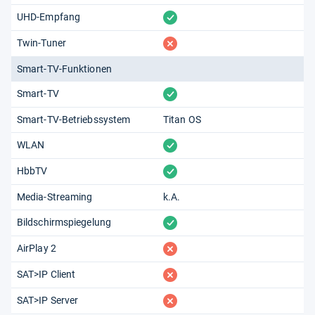
vorhanden
UHD-Empfang
fehlt
Twin-Tuner
Smart-TV-Funktionen
vorhanden
Smart-TV
Smart-TV-Betriebssystem
Titan OS
vorhanden
WLAN
vorhanden
HbbTV
Media-Streaming
k.A.
vorhanden
Bildschirmspiegelung
fehlt
AirPlay 2
fehlt
SAT>IP Client
fehlt
SAT>IP Server