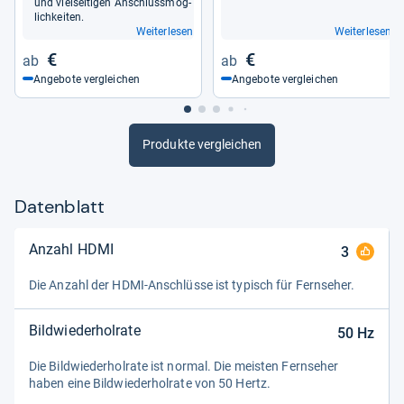
starkes Bild ist der Kuchen, Smart-TV und
und viel­sei­ti­gen Anschluss­mög­
lich­kei­ten.
Extras das Sahnehäubchen, der satte Klang
Weiterlesen
Weiterlesen
die Kirsche.“
€
€
Angebote vergleichen
Angebote vergleichen
Produkte vergleichen
Datenblatt
Anzahl HDMI
3
Die Anzahl der HDMI-​Anschlüsse ist typisch für Fern­se­her.
Bildwiederholrate
50
Hz
Die Bild­wie­der­hol­rate ist nor­mal. Die meis­ten Fern­se­her
haben eine Bild­wie­der­hol­rate von 50 Hertz.