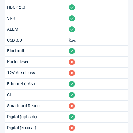
vorhanden
HDCP 2.3
vorhanden
VRR
vorhanden
ALLM
USB 3.0
k.A.
vorhanden
Bluetooth
fehlt
Kartenleser
fehlt
12V-Anschluss
vorhanden
Ethernet (LAN)
vorhanden
CI+
fehlt
Smartcard Reader
vorhanden
Digital (optisch)
fehlt
Digital (koaxial)