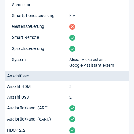
Steuerung
Smartphonesteuerung
k.A.
fehlt
Gestensteuerung
vorhanden
Smart Remote
vorhanden
Sprachsteuerung
System
Alexa
Alexa extern
Google Assistant extern
Anschlüsse
Anzahl HDMI
3
Anzahl USB
2
vorhanden
Audiorückkanal (ARC)
vorhanden
Audiorückkanal (eARC)
vorhanden
HDCP 2.2