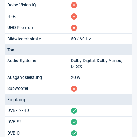
fehlt
Dolby Vision IQ
fehlt
HFR
fehlt
UHD Premium
Bildwiederholrate
50 / 60 Hz
Ton
Audio-Systeme
Dolby Digital
Dolby Atmos
DTS:X
Ausgangsleistung
20 W
fehlt
Subwoofer
Empfang
vorhanden
DVB-T2-HD
vorhanden
DVB-S2
vorhanden
DVB-C