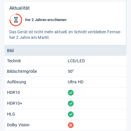
Aktualität
Vor 2 Jahren erschienen
Das Gerät ist nicht mehr aktu­ell, im Schnitt ver­blei­ben Fern­se­
her 2 Jahre am Markt.
Bild
Technik
LCD/LED
Bildschirmgröße
50"
Auflösung
Ultra HD
vorhanden
HDR10
vorhanden
HDR10+
vorhanden
HLG
fehlt
Dolby Vision