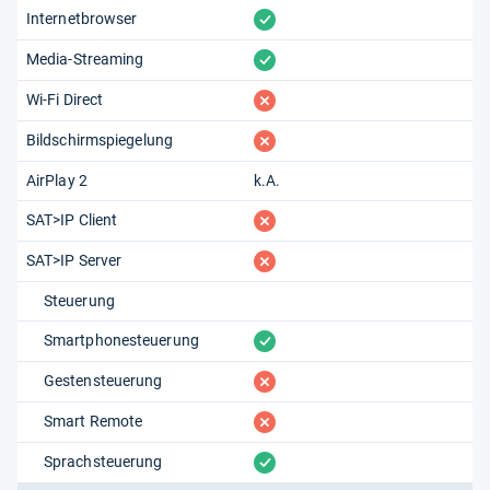
vorhanden
Internetbrowser
vorhanden
Media-Streaming
fehlt
Wi-Fi Direct
fehlt
Bildschirmspiegelung
AirPlay 2
k.A.
fehlt
SAT>IP Client
fehlt
SAT>IP Server
Steuerung
vorhanden
Smartphonesteuerung
fehlt
Gestensteuerung
fehlt
Smart Remote
vorhanden
Sprachsteuerung