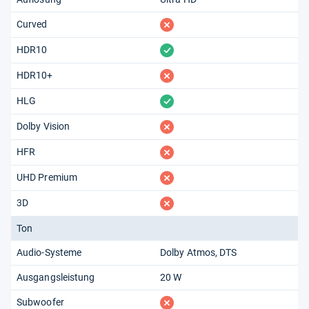
fehlt
Curved
vorhanden
HDR10
fehlt
HDR10+
vorhanden
HLG
fehlt
Dolby Vision
fehlt
HFR
fehlt
UHD Premium
fehlt
3D
Ton
Audio-Systeme
Dolby Atmos
DTS
Ausgangsleistung
20 W
fehlt
Subwoofer