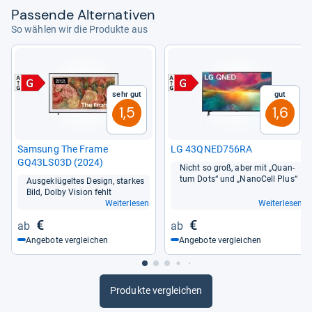
Pas­sende Alter­na­ti­ven
So wählen wir die Produkte aus
Sehr gut
Gut
1,5
1,6
Sam­sung The Frame
LG 43QNED756RA
GQ43LS03D (2024)
Nicht so groß, aber mit „Quan­
tum Dots“ und „Nano­Cell Plus“
Aus­ge­klü­gel­tes Design, star­kes
Bild, Dolby Vision fehlt
Weiterlesen
Weiterlesen
€
€
Angebote vergleichen
Angebote vergleichen
Produkte vergleichen