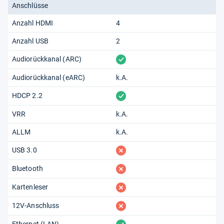
Anschlüsse
Anzahl HDMI
4
Anzahl USB
2
vorhanden
Audiorückkanal (ARC)
Audiorückkanal (eARC)
k.A.
vorhanden
HDCP 2.2
VRR
k.A.
ALLM
k.A.
fehlt
USB 3.0
fehlt
Bluetooth
fehlt
Kartenleser
fehlt
12V-Anschluss
Ethernet (LAN)