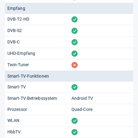
Empfang
vorhanden
DVB-T2-HD
vorhanden
DVB-S2
vorhanden
DVB-C
vorhanden
UHD-Empfang
fehlt
Twin-Tuner
Smart-TV-Funktionen
vorhanden
Smart-TV
Smart-TV-Betriebssystem
Android TV
Prozessor
Quad-Core
vorhanden
WLAN
vorhanden
HbbTV