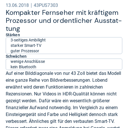
13.06.2018
43PUS7303
Kom­pak­ter Fern­se­her mit kräf­ti­gem
Pro­zes­sor und ordent­li­cher Aus­stat­
tung
Stärken
3-seitiges Ambilight
starker Smart-TV
guter Prozessor
Schwächen
wenige Anschlüsse
kein Bluetooth
Auf einer Bilddiagonale von nur 43 Zoll bietet das Modell
eine ganze Reihe von Bildverbesserungen. Lobend
erwähnt wird deren Funktionieren in zahlreichen
Rezensionen. Nur Videos in HDR-Qualität können nicht
gezeigt werden. Dafür wäre ein wesentlich größerer
finanzieller Aufwand notwendig. Im Vergleich zu einem
Einsteigergerät sind Farbe und Helligkeit dennoch stark
verbessert. Ähnliches gilt für den verbauten Smart-TV.