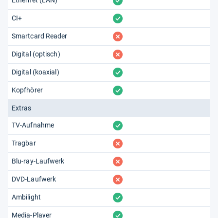
vorhanden
vorhanden
CI+
fehlt
Smartcard Reader
fehlt
Digital (optisch)
vorhanden
Digital (koaxial)
vorhanden
Kopfhörer
Extras
vorhanden
TV-Aufnahme
fehlt
Tragbar
fehlt
Blu-ray-Laufwerk
fehlt
DVD-Laufwerk
vorhanden
Ambilight
vorhanden
Media-Player