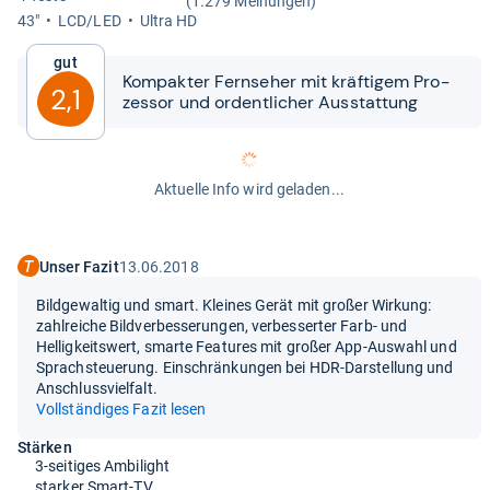
(1.279 Meinungen)
43"
LCD/LED
Ultra HD
Gut
Kom­pak­ter Fern­se­her mit kräf­ti­gem Pro­
2,1
zes­sor und ordent­li­cher Aus­stat­tung
Aktuelle Info wird geladen...
Unser Fazit
13.06.2018
Bildgewaltig und smart. Kleines Gerät mit großer Wirkung:
zahlreiche Bildverbesserungen, verbesserter Farb- und
Helligkeitswert, smarte Features mit großer App-Auswahl und
Sprachsteuerung. Einschränkungen bei HDR-Darstellung und
Anschlussvielfalt.
Vollständiges Fazit lesen
Stärken
3-seitiges Ambilight
starker Smart-TV