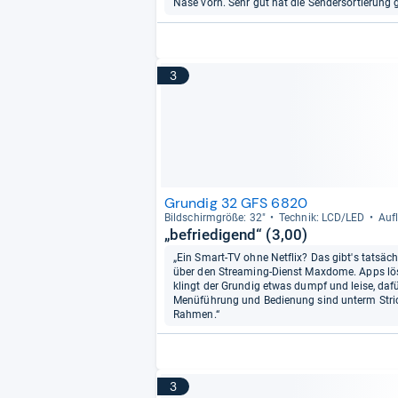
Nase vorn. Sehr gut hat die Sendersortierung g
3
Grundig 32 GFS 6820
Bild­schirm­größe: 32"
Tech­nik: LCD/LED
Auf­
„befriedigend“ (3,00)
„Ein Smart-TV ohne Netflix? Das gibt's tatsäc
über den Streaming-Dienst Maxdome. Apps lö
klingt der Grundig etwas dumpf und leise, daf
Menüführung und Bedienung sind unterm Strich 
Rahmen.“
3