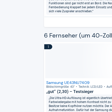
Funktionen sind gar nicht erst an Bord. Die Na
Fernbedienung klappert bei jedem Einsatz und 
sich viele Zuspieler anschließen.“
6 Fernseher (um 40-Zoll
1
Samsung UE43NU7409
Bild­schirm­größe: 43"
Tech­nik: LCD/LED
Auf­
„gut“ (2,30) – Testsieger
„Die Ultra-HD-Auflösung ist eigentlich übertrieb
Farbwiedergabe mit hohem Kontrast nicht zu h
Besitzer keine Kopfhörer nutzen möchte. Der 
Aufnahmefunktion. Dafür hat der Samsung die