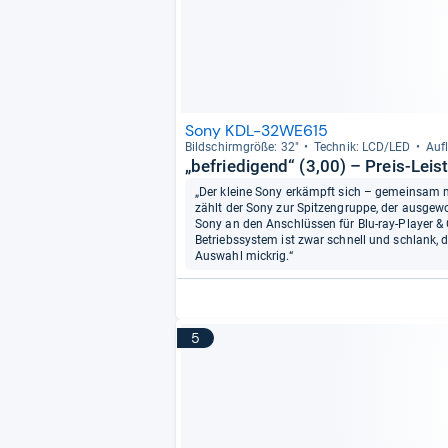
Sony KDL-32WE615
Bild­schirm­größe: 32"
Tech­nik: LCD/LED
Auf­
„befriedigend“ (3,00) – Preis-Leis
„Der kleine Sony erkämpft sich – gemeinsam mi
zählt der Sony zur Spitzengruppe, der ausgewo
Sony an den Anschlüssen für Blu-ray-Player & 
Betriebssystem ist zwar schnell und schlank, d
Auswahl mickrig.“
5