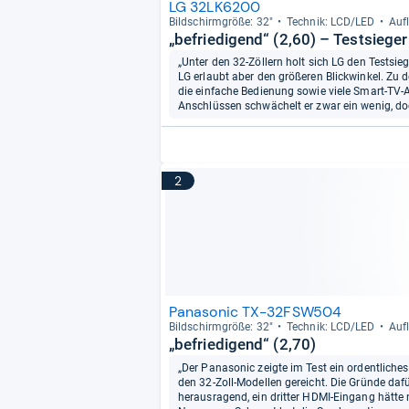
LG 32LK6200
Bild­schirm­größe: 32"
Tech­nik: LCD/LED
Auf­
„befriedigend“ (2,60) – Testsieger
„Unter den 32-Zöllern holt sich LG den Testsieg
LG erlaubt aber den größeren Blickwinkel. Z
die einfache Bedienung sowie viele Smart-TV-
Anschlüssen schwächelt er zwar ein wenig, doc
2
Panasonic TX-32FSW504
Bild­schirm­größe: 32"
Tech­nik: LCD/LED
Auf­
„befriedigend“ (2,70)
„Der Panasonic zeigte im Test ein ordentliches 
den 32-Zoll-Modellen gereicht. Die Gründe dafü
herausragend, ein dritter HDMI-Eingang hätte 