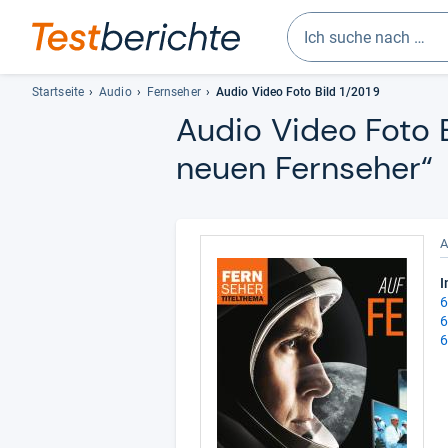
Geben
Sie
Startseite
Audio
Fernseher
Audio Video Foto Bild 1/2019
mindestens
Audio Video Foto Bi
drei
neuen Fern­se­her“
Zeichen
ein.
Vorschläge
erscheinen
A
automatisch
und
I
lassen
6
sich
6
mit
6
den
Pfeiltasten
auswählen.