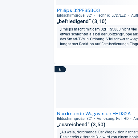
Philips 32PFS5803
Bild­schirm­größe: 32"
Tech­nik: LCD/LED
Auf­
„befriedigend“ (3,10)
„Philips macht mit dem 32PFS5803 nicht viel f
etwas schlechter als bei der Spitzengruppe au
des Smart-TVs in Ordnung. Viel schwerer wieg
langsamer Reaktion auf Fernbedienungs-Einga
6
Nordmende Wegavision FHD32A
Bild­schirm­größe: 32"
Auf­lö­sung: Full HD
An
„ausreichend“ (3,50)
„Au weia, Nordmende: Der Wegavision hechelt i
Das nervös zitternde Bild wird von einem hoh