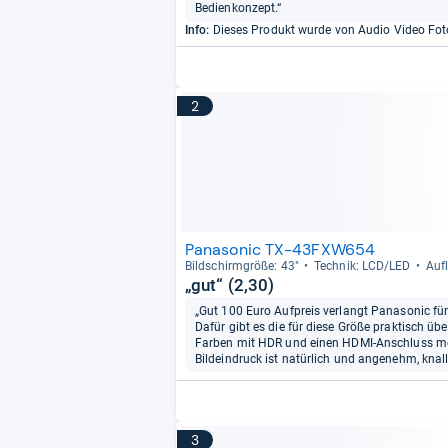
Bedienkonzept.“
Info:
Dieses Produkt wurde von Audio Video Fot
2
Panasonic TX-43FXW654
Bild­schirm­größe: 43"
Tech­nik: LCD/LED
Auf­
„gut“ (2,30)
„Gut 100 Euro Aufpreis verlangt Panasonic 
Dafür gibt es die für diese Größe praktisch ü
Farben mit HDR und einen HDMI-Anschluss mehr
Bildeindruck ist natürlich und angenehm, knall
3