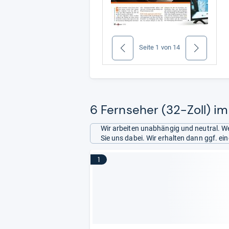
Seite
1
von
14
zurück
weiter
6 Fernseher (32-Zoll) im
Wir arbeiten unabhängig und neutral. We
Sie uns dabei. Wir erhalten dann ggf. e
1