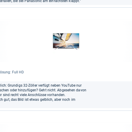
efallen, die bei Panasonic am einfachsten klappt.“
lö­sung: Full HD
hlich: Grundigs 32-Zöller verfügt neben YouTube nur
schen oder hinzufügen? Geht nicht. Abgesehen davon
ür sind recht viele Anschlüsse vorhanden.
gut, das Bild ist etwas gelblich, aber noch im