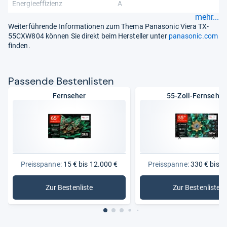
Energieeffizienz
A
mehr...
Weiterführende Informationen zum Thema Panasonic Viera TX-
55CXW804 können Sie direkt beim Hersteller unter
panasonic.com
finden.
Pas­sende Bes­ten­lis­ten
Fernseher
55-Zoll-Fernseher
Preisspanne:
15 € bis 12.000 €
Preisspanne:
330 € bis 2
Zur Bestenliste
Zur Bestenliste
: Fernseher
: 55-Zoll-