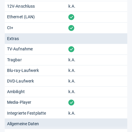
12V-Anschluss
k.A.
vorhanden
Ethernet (LAN)
vorhanden
CI+
Extras
vorhanden
TV-Aufnahme
Tragbar
k.A.
Blu-ray-Laufwerk
k.A.
DVD-Laufwerk
k.A.
Ambilight
k.A.
vorhanden
Media-Player
Integrierte Festplatte
k.A.
Allgemeine Daten