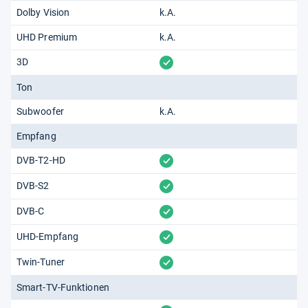
Dolby Vision
k.A.
UHD Premium
k.A.
vorhanden
3D
Ton
Subwoofer
k.A.
Empfang
vorhanden
DVB-T2-HD
vorhanden
DVB-S2
vorhanden
DVB-C
vorhanden
UHD-Empfang
vorhanden
Twin-Tuner
Smart-TV-Funktionen