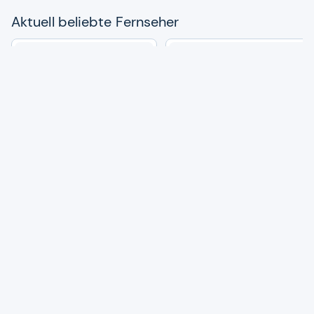
Aktu­ell beliebte Fern­se­her
Phi­lips Ambi­light 55 Zoll
PHI­LIPS 43PUS9000 QLED
PUS7000 4K (2025)
Ambi­light TV
(150)
(18)
319,00 €
469,00 €
15
5
Angebote vergleichen
Angebote vergleichen
Aus unse­rem Maga­zin
Tipps