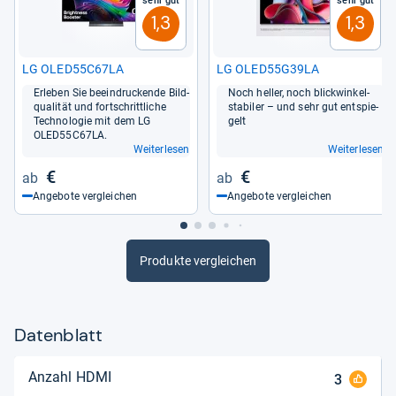
Sehr gut
Sehr gut
1,3
1,3
LG OLED55C67LA
LG OLED55G39LA
Erle­ben Sie beein­dru­ckende Bild­
Noch hel­ler, noch blick­win­kel­
qua­li­tät und fort­schritt­li­che
sta­bi­ler – und sehr gut ent­spie­
Tech­no­lo­gie mit dem LG
gelt
OLED55C67LA.
Weiterlesen
Weiterlesen
€
€
Angebote vergleichen
Angebote vergleichen
Produkte vergleichen
Datenblatt
Anzahl HDMI
3