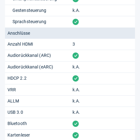
Gestensteuerung
k.A.
vorhanden
Sprachsteuerung
Anschlüsse
Anzahl HDMI
3
vorhanden
Audiorückkanal (ARC)
Audiorückkanal (eARC)
k.A.
vorhanden
HDCP 2.2
VRR
k.A.
ALLM
k.A.
USB 3.0
k.A.
vorhanden
Bluetooth
vorhanden
Kartenleser