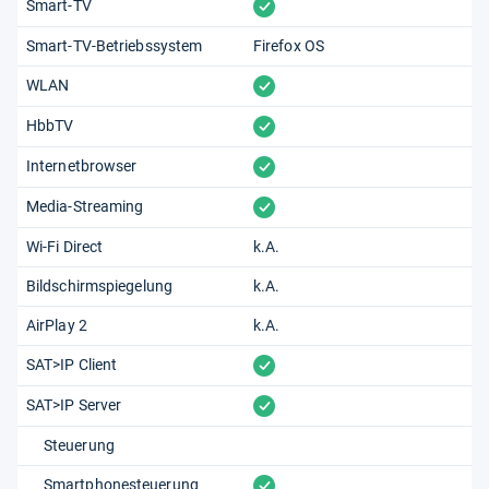
vorhanden
Smart-TV
Smart-TV-Betriebssystem
Firefox OS
vorhanden
WLAN
vorhanden
HbbTV
vorhanden
Internetbrowser
vorhanden
Media-Streaming
Wi-Fi Direct
k.A.
Bildschirmspiegelung
k.A.
AirPlay 2
k.A.
vorhanden
SAT>IP Client
vorhanden
SAT>IP Server
Steuerung
vorhanden
Smartphonesteuerung