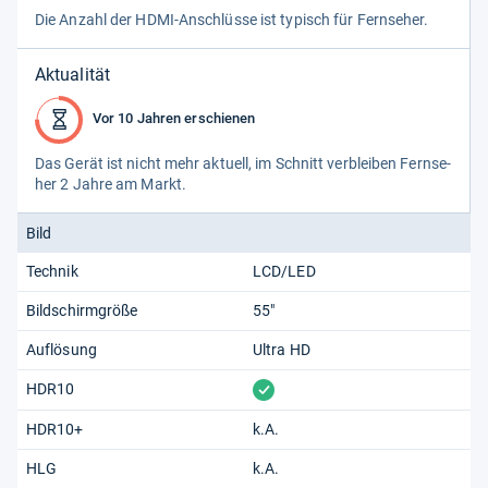
Die Anzahl der HDMI-​Anschlüsse ist typisch für Fern­se­her.
Aktualität
Vor 10 Jahren erschienen
Das Gerät ist nicht mehr aktu­ell, im Schnitt ver­blei­ben Fern­se­
her 2 Jahre am Markt.
Bild
Technik
LCD/LED
Bildschirmgröße
55"
Auflösung
Ultra HD
vorhanden
HDR10
HDR10+
k.A.
HLG
k.A.