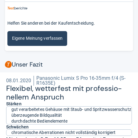
Helfen Sie anderen bei der Kaufentscheidung.
Eigene Meinung verfassen
Unser Fazit
Panasonic Lumix S Pro 16-35mm f/4 (S-
08.01.2020
R1635E)
Fle­xi­bel, wet­ter­fest mit pro­fes­sio­
nel­lem Anspruch
Stärken
gut verarbeitetes Gehäuse mit Staub- und Spritzwasserschutz
überzeugende Bildqualität
durchdachte Bedienelemente
Schwächen
chromatische Aberrationen nicht vollständig korrigiert