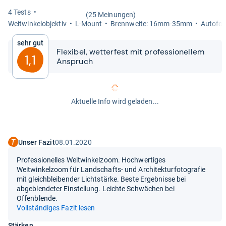
4 Tests
(25 Meinungen)
Weit­win­kel­ob­jek­tiv
L-​Mount
Brenn­weite: 16mm-​35mm
Auto­fo­
Sehr gut
Fle­xi­bel, wet­ter­fest mit pro­fes­sio­nel­lem
1,1
Anspruch
Aktuelle Info wird geladen...
Unser Fazit
08.01.2020
Professionelles Weitwinkelzoom. Hochwertiges
Weitwinkelzoom für Landschafts- und Architekturfotografie
mit gleichbleibender Lichtstärke. Beste Ergebnisse bei
abgeblendeter Einstellung. Leichte Schwächen bei
Offenblende.
Vollständiges Fazit lesen
Stärken