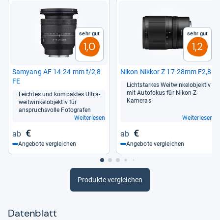
Sehr gut
Sehr gut
1,0
1,2
Samyang AF 14-​24 mm f/2,8
Nikon Nik­kor Z 17-​28mm F2,8
FE
Licht­star­kes Weit­win­kel­ob­jek­tiv
mit Auto­fo­kus für Nikon-​Z-​
Leich­tes und kom­pak­tes Ultra­
Kame­ras
weit­win­kel­ob­jek­tiv für
anspruchs­volle Foto­gra­fen
Weiterlesen
Weiterlesen
€
€
Angebote vergleichen
Angebote vergleichen
Produkte vergleichen
Datenblatt