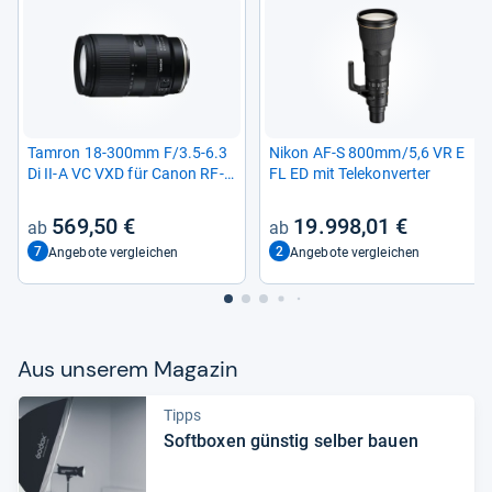
Tam­ron 18-​300mm F/3.5-​6.3
Nikon AF-​S 800mm/5,6 VR E
Di II-​A VC VXD für Canon RF-​
FL ED mit Tele­kon­ver­ter
Mount
569,50 €
19.998,01 €
7
2
Angebote vergleichen
Angebote vergleichen
Aus unse­rem Maga­zin
Tipps
Soft­bo­xen güns­tig sel­ber bauen