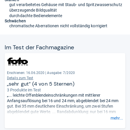
gut verarbeitetes Gehäuse mit Staub- und Spritzwasserschutz
überzeugende Bildqualität
durchdachte Bedienelemente
Schwächen
chromatische Aberrationen nicht vollständig korrigiert
Im Test der Fach­ma­ga­zine
Erschienen: 16.06.2020
|
Ausgabe: 7/2020
Details zum Test
„sehr gut“ (4 von 5 Sternen)
3 Produkte im Test
„... leichte Offenblendeinschränkungen mit mittlerer
Anfangsauflösung bei 16 und 24 mm, abgeblendet bei 24 mm
gut. Bei 35 mm deutlichere Einschränkung, um zwei Stufen
abgeblendet gute Werte. ... Randabdunklung: nur bei 16 mm
und Offenblende sichtbar, sonst ausgezeichnet. Verzeichnung:
mehr...
nur bei 16 mm sichtbar. ... Gummierte Einstellringe sehr gut
bedienbar. Nahgrenze gut. Streulichtschutz sehr gut bis