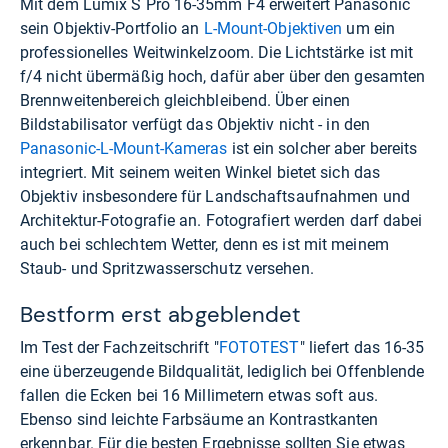
Mit dem Lumix S Pro 16-35mm F4 erweitert Panasonic
sein Objektiv-Portfolio an
L-Mount-Objektiven
um ein
professionelles Weitwinkelzoom. Die Lichtstärke ist mit
f/4 nicht übermäßig hoch, dafür aber über den gesamten
Brennweitenbereich gleichbleibend. Über einen
Bildstabilisator verfügt das Objektiv nicht - in den
Panasonic-L-Mount-Kameras
ist ein solcher aber bereits
integriert. Mit seinem weiten Winkel bietet sich das
Objektiv insbesondere für Landschaftsaufnahmen und
Architektur-Fotografie an. Fotografiert werden darf dabei
auch bei schlechtem Wetter, denn es ist mit meinem
Staub- und Spritzwasserschutz versehen.
Bestform erst abgeblendet
Im Test der Fachzeitschrift "
FOTOTEST
" liefert das 16-35
eine überzeugende Bildqualität, lediglich bei Offenblende
fallen die Ecken bei 16 Millimetern etwas soft aus.
Ebenso sind leichte Farbsäume an Kontrastkanten
erkennbar. Für die besten Ergebnisse sollten Sie etwas