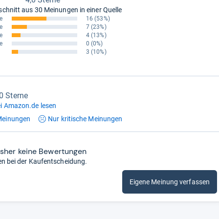
schnitt aus
30 Meinungen in einer Quelle
e
16
(53%)
e
7
(23%)
e
4
(13%)
e
0
(0%)
3
(10%)
,0 Sterne
i Amazon.de lesen
einungen
Nur kritische
Meinungen
isher keine Bewertungen
en bei der Kaufentscheidung.
Eigene Meinung verfassen