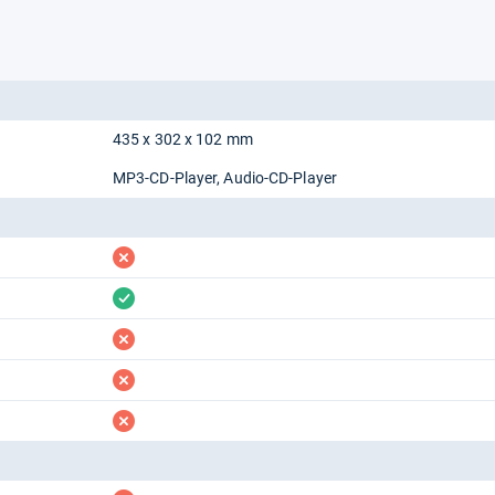
435 x 302 x 102 mm
MP3-CD-Player
Audio-CD-Player
fehlt
vorhanden
fehlt
fehlt
fehlt