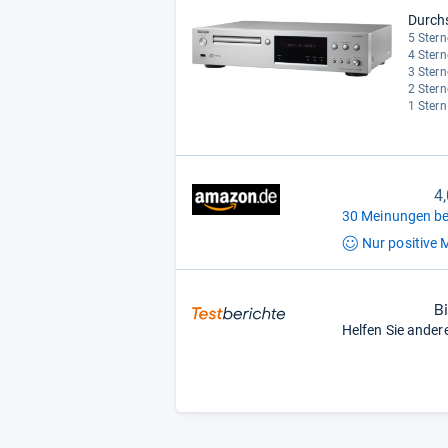
Durch
5 Stern
4 Stern
3 Stern
2 Stern
1 Stern
4
30 Meinungen be
Nur positive
M
B
Helfen Sie ander