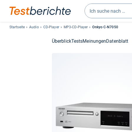
Geben
Sie
Startseite
Audio
CD-Player
MP3-CD-Player
Onkyo C-N7050
mindestens
drei
Überblick
Tests
Meinungen
Datenblatt
Zeichen
ein.
Vorschläge
erscheinen
automatisch
und
lassen
sich
mit
den
Pfeiltasten
auswählen.