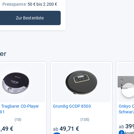
Preisspanne:
50 € bis 2.200 €
Zur Bestenliste
: MP3-CD-Player
yer
nä
 Trag­ba­rer CD-​Player
Grun­dig GCDP 8500
Onkyo C-
391
Schwarz 
Klang
(10)
(135)
399
,49 €
49,71 €
2
Angeb