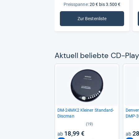
Preisspanne:
20 € bis 3.500 €
Zur Bestenliste
: CD-Player
Aktu­ell beliebte CD-​Pla
DM-​24MK2 Klei­ner Stan­dard-​
Den­ver
Disc­man
DMP-​
(19)
18,99 €
28