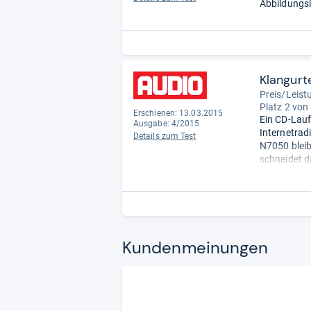
Abbildungsl
Klangurte
Preis/Leist
Platz 2 von
Erschienen: 13.03.2015
Ein CD-Lauf
Ausgabe: 4/2015
Internetrad
Details zum Test
N7050 bleib
schneidet d
ab. Ein wei
Smartphone e
albenübergr
Manko des O
Gapless-Unt
Livekonzert
Kun­den­mei­nun­gen
dar.