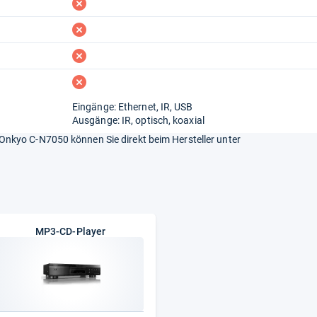
fehlt
fehlt
fehlt
fehlt
Eingänge: Ethernet, IR, USB
Ausgänge: IR, optisch, koaxial
nkyo C-N7050 können Sie direkt beim Hersteller unter
MP3-CD-Player