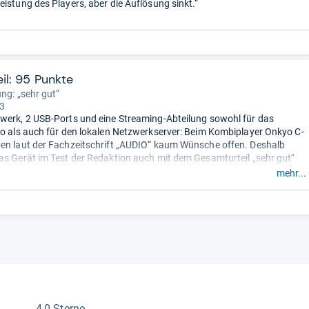
eistung des Players, aber die Auflösung sinkt.“
il: 95 Punkte
ung: „sehr gut“
 3
werk, 2 USB-Ports und eine Streaming-Abteilung sowohl für das
io als auch für den lokalen Netzwerkserver: Beim Kombiplayer Onkyo C-
en laut der Fachzeitschrift „AUDIO“ kaum Wünsche offen. Deshalb
as Gerät im Test der Redaktion auch mit dem Gesamturteil „sehr gut“
terer Pluspunkt: Die Bedienung des Players kann via Apple und Android
mehr...
rfolgen. Im Test fällt negativ auf, dass es die App nicht schafft,
eifende Playlists aus dem Netzwerkangebot zu erstellen. Das größte
nkyo-Kombiplayers ist laut der „AUDIO“-Redaktion die fehlende
erstützung. Dies macht sich besonders beim Abspielen von
en bemerkbar und stellt für den Nutzer eine große Beeinträchtigung
4,0 Sterne