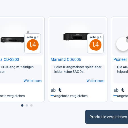
Sehr gut
Sehr gut
1,4
1,4
nä
a CD-​S303
Marantz CD6006
Pio­neer
 CD-​Klang mit eini­gen
Edler Klang­meis­ter, spielt aber
Die Aud
­sen
lei­der keine SACDs
tel­pun
Weiterlesen
Weiterlesen
€
€
ote vergleichen
Angebote vergleichen
Angebo
Produkte vergleichen