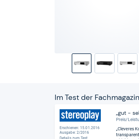
Im Test der Fach­ma­ga­zi
„gut - s
Preis/Leistu
Erschienen: 15.01.2016
„Cleveres K
Ausgabe: 2/2016
transparent 
Details zum Test