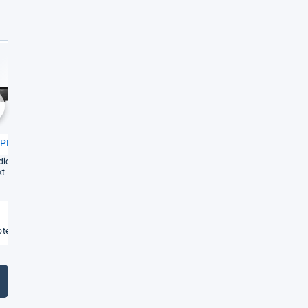
Sehr gut
Gut
1,5
1,7
chste
 PD-​10AE
Yamaha CD-​S300
io-​CD steht hier im Mit­
Viel­sei­ti­ger CD-​Player mit her­
kt
vor­ra­gen­der Klang­qua­li­tät und
prak­ti­schen Funk­tio­nen
Weiterlesen
Weiterlesen
€
te vergleichen
Angebote vergleichen