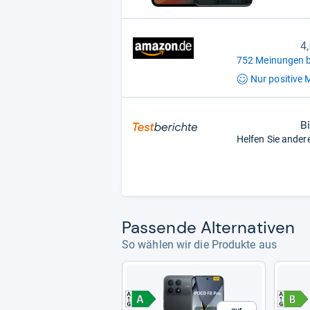
4
752 Meinungen b
Nur positive
M
B
Helfen Sie ander
Pas­sende Alter­na­ti­ven
So wählen wir die Produkte aus