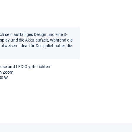
h sein auffälliges Design und eine 3-
play und die Akkulaufzeit, während die
weisen. Ideal für Designliebhaber, die
äuse und LED-Glyph-Lichtern
en Zoom
 50 W