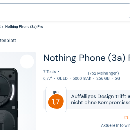
B
Nothing Phone (3a) Pro
tenblatt
Nothing Phone (3a) 
7 Tests
(752 Meinungen)
6,77"
OLED
5000 mAh
256 GB
5G
Gut
Auf­fäl­li­ges Design trifft
1,7
nicht ohne Kom­pro­miss
Aktuelle Info wi