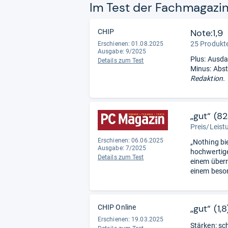
Im Test der Fach­ma­ga­zi
Note:1,9
CHIP
25 Produkte
Erschienen: 01.08.2025
Ausgabe: 9/2025
Plus: Ausda
Details zum Test
Minus: Abst
Redaktion.
„gut“ (8
Preis/Leist
Erschienen: 06.06.2025
„Nothing bi
Ausgabe: 7/2025
hochwertige
Details zum Test
einem überr
einem beso
„gut“ (1,8
CHIP Online
Erschienen: 19.03.2025
Stärken: sc