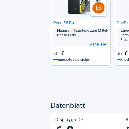
Gut
1,6
Poco F8 Pro
One­Pl
Flagg­schiff-​Leis­tung zum Mit­tel­
Lange
klasse-​Preis
Per­fo
Preis
Weiterlesen
€
€
Angebote vergleichen
Angeb
Datenblatt
Displaygröße
A