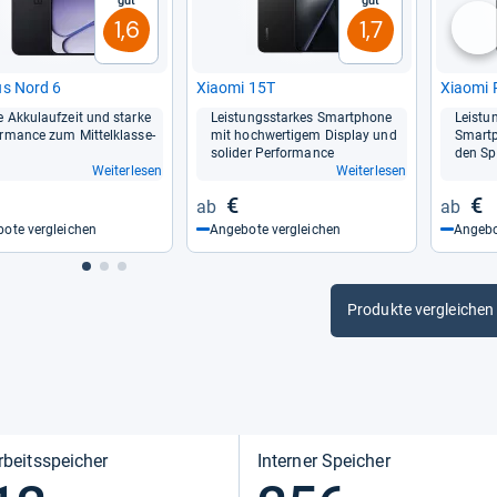
Gut
Gut
1,6
1,7
nä
us Nord 6
Xiaomi 15T
Xiaomi 
 Akku­lauf­zeit und starke
Leis­tungs­star­kes Smart­phone
Leis­tun
r­mance zum Mit­tel­klasse-​
mit hoch­wer­ti­gem Dis­play und
Smart­
soli­der Per­for­mance
den Spe­
Weiterlesen
Weiterlesen
€
€
ote vergleichen
Angebote vergleichen
Angebo
Produkte vergleichen
rbeitsspeicher
Interner Speicher