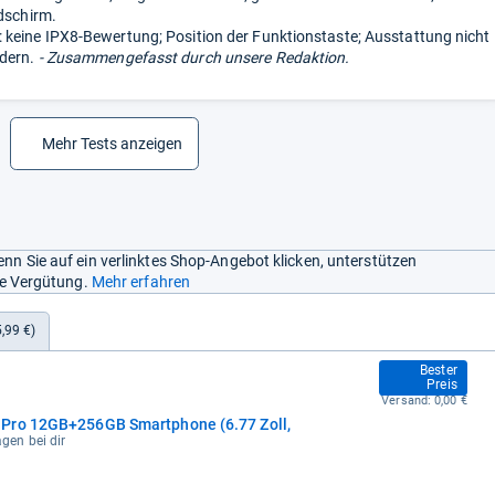
ldschirm.
keine IPX8-Bewertung; Position der Funktionstaste; Ausstattung nicht
dern.
- Zusammengefasst durch unsere Redaktion.
Mehr Tests anzeigen
nn Sie auf ein verlinktes Shop-Angebot klicken, unterstützen
ine Vergütung.
Mehr erfahren
,99 €)
399,00 €
Bester
Preis
Versand:
0,00 €
Pro 12GB+256GB Smartphone (6.77 Zoll,
agen bei dir