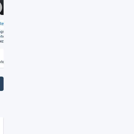
Gut
Gut
1,7
1,8
chste
Redmi Note 15 Pro+
Nothing Phone (4a)
gs­star­kes Mit­tel­klasse-​
Ein auf­fäl­li­ges Design trifft auf
phone mit beein­dru­cken­
solide Leis­tung zum attrak­ti­ven
zi­fi­ka­tio­nen
Preis
Weiterlesen
Weiterlesen
€
te vergleichen
Angebote vergleichen