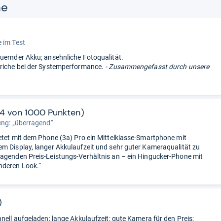
ne
 im Test
uernder Akku; ansehnliche Fotoqualität.
riche bei der Systemperformance.
- Zusammengefasst durch unsere
24 von 1000 Punkten)
ung: „überragend“
etet mit dem Phone (3a) Pro ein Mittelklasse-Smartphone mit
m Display, langer Akkulaufzeit und sehr guter Kameraqualität zu
agenden Preis-Leistungs-Verhältnis an – ein Hingucker-Phone mit
nderen Look.“
)
hnell aufgeladen; lange Akkulaufzeit; gute Kamera für den Preis;