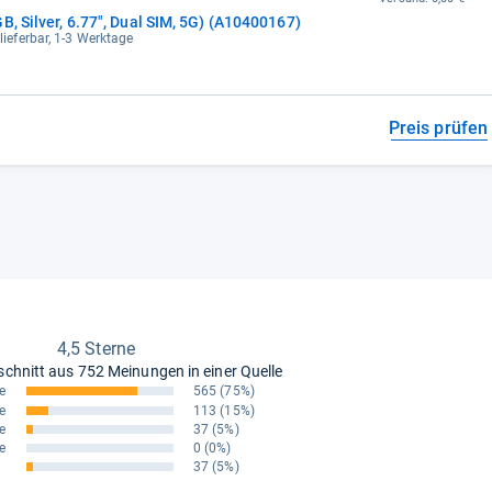
B, Silver, 6.77", Dual SIM, 5G) (A10400167)
 lieferbar, 1-3 Werktage
Preis prüfen
4,5 Sterne
schnitt aus
752 Meinungen in einer Quelle
e
565
(75%)
e
113
(15%)
e
37
(5%)
e
0
(0%)
37
(5%)