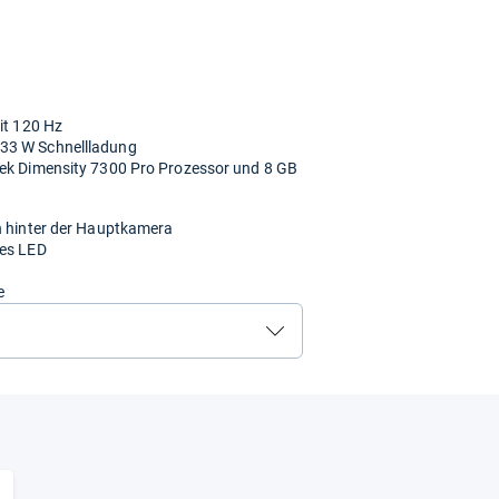
it 120 Hz
 33 W Schnellladung
Tek Dimensity 7300 Pro Prozessor und 8 GB
en hinter der Hauptkamera
nes LED
e