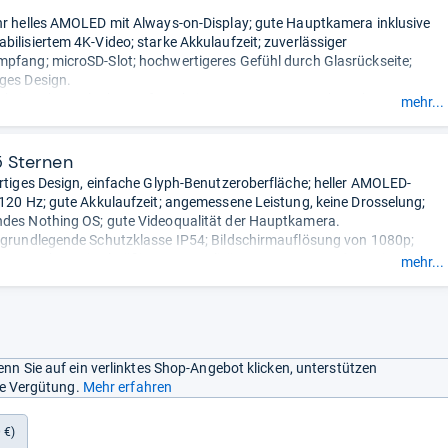
hr helles AMOLED mit Always-on-Display; gute Hauptkamera inklusive
bilisiertem 4K-Video; starke Akkulaufzeit; zuverlässiger
pfang; microSD-Slot; hochwertigeres Gefühl durch Glasrückseite;
ges Design.
 kein echtes Glyph-Interface; keine Zoom-Kamera, schwaches
mehr...
nkel; unnötige Makrokamera; kein Stereo-Sound; keine eSIM; kein
 Lieferumfang.
- Zusammengefasst durch unsere Redaktion.
5 Sternen
artiges Design, einfache Glyph-Benutzeroberfläche; heller AMOLED-
 120 Hz; gute Akkulaufzeit; angemessene Leistung, keine Drosselung;
des Nothing OS; gute Videoqualität der Hauptkamera.
 grundlegende Schutzklasse IP54; Bildschirmauflösung von 1080p;
autsprecher; mittelmäßige Fotoqualität.
- Zusammengefasst durch
mehr...
ktion.
nn Sie auf ein verlinktes Shop-Angebot klicken, unterstützen
ine Vergütung.
Mehr erfahren
 €)