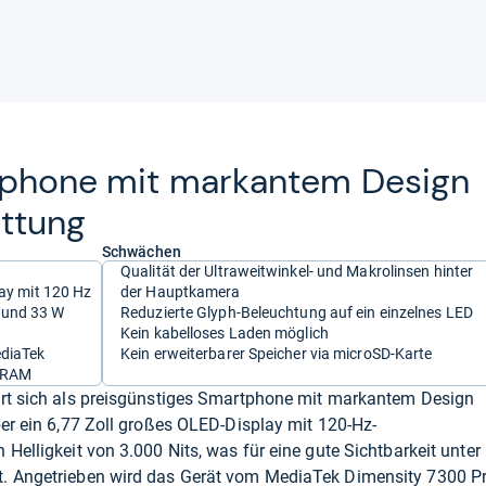
t­phone mit mar­kan­tem Design
t­tung
Schwächen
Qualität der Ultraweitwinkel- und Makrolinsen hinter
lay mit 120 Hz
der Hauptkamera
 und 33 W
Reduzierte Glyph-Beleuchtung auf ein einzelnes LED
Kein kabelloses Laden möglich
ediaTek
Kein erweiterbarer Speicher via microSD-Karte
B RAM
ert sich als preisgünstiges Smartphone mit markantem Design
ber ein 6,77 Zoll großes OLED-Display mit 120-Hz-
Helligkeit von 3.000 Nits, was für eine gute Sichtbarkeit unter
t. Angetrieben wird das Gerät vom MediaTek Dimensity 7300 P