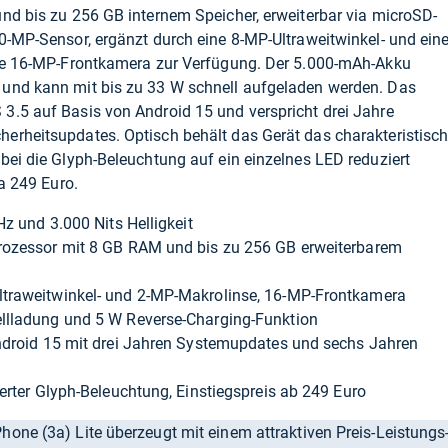
nd bis zu 256 GB internem Speicher, erweiterbar via microSD-
0-MP-Sensor, ergänzt durch eine 8-MP-Ultraweitwinkel- und ein
ine 16-MP-Frontkamera zur Verfügung. Der 5.000-mAh-Akku
 und kann mit bis zu 33 W schnell aufgeladen werden. Das
3.5 auf Basis von Android 15 und verspricht drei Jahre
erheitsupdates. Optisch behält das Gerät das charakteristisc
bei die Glyph-Beleuchtung auf ein einzelnes LED reduziert
wa 249 Euro.
z und 3.000 Nits Helligkeit
ozessor mit 8 GB RAM und bis zu 256 GB erweiterbarem
traweitwinkel- und 2-MP-Makrolinse, 16-MP-Frontkamera
llladung und 5 W Reverse-Charging-Funktion
ndroid 15 mit drei Jahren Systemupdates und sechs Jahren
erter Glyph-Beleuchtung, Einstiegspreis ab 249 Euro
one (3a) Lite überzeugt mit einem attraktiven Preis-Leistungs