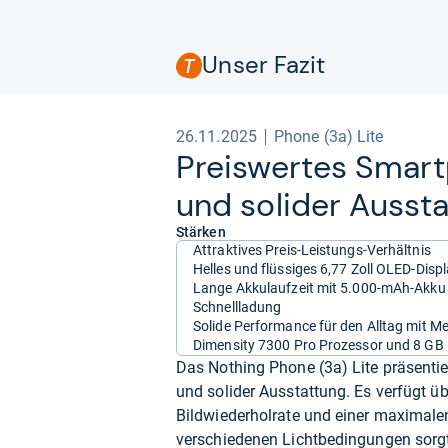
Unser Fazit
26.11.2025
Phone (3a) Lite
Preis­wer­tes Smar
und soli­der Aus­sta
Stärken
Attraktives Preis-Leistungs-Verhältnis
Helles und flüssiges 6,77 Zoll OLED-Disp
Lange Akkulaufzeit mit 5.000-mAh-Akku
Schnellladung
Solide Performance für den Alltag mit M
Dimensity 7300 Pro Prozessor und 8 G
Das Nothing Phone (3a) Lite präsenti
und solider Ausstattung. Es verfügt ü
Bildwiederholrate und einer maximalen 
verschiedenen Lichtbedingungen sorg