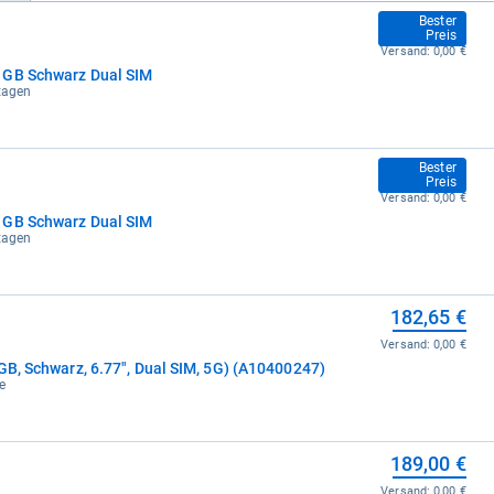
179,00 €
Bester
Preis
Versand:
0,00 €
 GB Schwarz Dual SIM
ktagen
179,00 €
Bester
Preis
Versand:
0,00 €
 GB Schwarz Dual SIM
ktagen
182,65 €
Versand:
0,00 €
GB, Schwarz, 6.77", Dual SIM, 5G) (A10400247)
e
189,00 €
Versand:
0,00 €