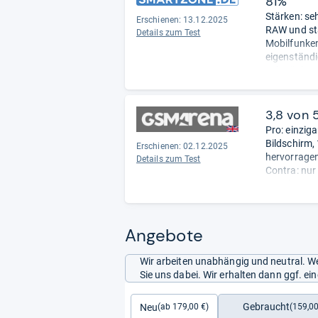
81%
Stärken: se
Erschienen: 13.12.2025
RAW und sta
Details zum Test
Mobilfunkem
eigenständi
Schwächen:
Ultraweitwi
Netzteil im
3,8 von 
Pro: einzig
Bildschirm,
Erschienen: 02.12.2025
hervorragen
Details zum Test
Contra: nur
einzelner L
unsere Reda
Angebote
Wir arbeiten unabhängig und neutral. We
Sie uns dabei. Wir erhalten dann ggf. e
Gebraucht
Neu
(159,00
(ab 179,00 €)