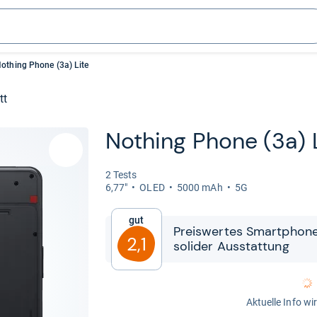
othing Phone (3a) Lite
tt
Nothing Phone (3a) L
2 Tests
6,77"
OLED
5000 mAh
5G
Gut
Preis­wer­tes Smart­phon
2,1
soli­der Aus­stat­tung
Aktuelle Info wi