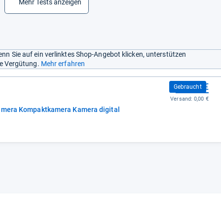
Mehr Tests anzeigen
nn Sie auf ein verlinktes Shop-Angebot klicken, unterstützen
ine Vergütung.
Mehr erfahren
389,00 €
Gebraucht
Versand:
0,00 €
kamera Kompaktkamera Kamera digital