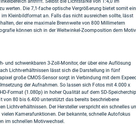
nkelbereich antrifft. Selbst die Lichtstärke von 1:4,0 im
zu werten. Die 7,1-fache optische Vergrößerung bietet somit ei
im Kleinbildformat an. Falls das nicht ausreichen sollte, lässt
chalten, der eine maximale Brennweite von 800 Millimetern
ografie können sich in der Weitwinkel-Zoomposition dem Moti
reh- und schwenkbaren 3-Zoll-Monitor, der über eine Auflösung
ch Lichtverhältnissen lässt sich die Darstellung in fünf
egapixel große CMOS-Sensor sorgt in Verbindung mit dem Expee
e Umsetzung der Aufnahmen. So lassen sich Fotos mit 4.000 x
 HD-Format (1.080p) in hoher Qualität auf dem SD-Speicherchi
t von 80 bis 6.400 unterstützt das bereits beschriebene
en Lichtverhältnissen. Der Hersteller verspricht ein schnelles u
 vielen Kamerafunktionen. Der bekannte, schnelle Autofokus
en im schnellen Motivwechsel.