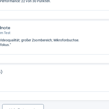
Performance: 22 von 30 Punkten.
dnote
im Test
 Videoqualität; großer Zoombereich; Mikrofonbuchse.
fokus.“
4)