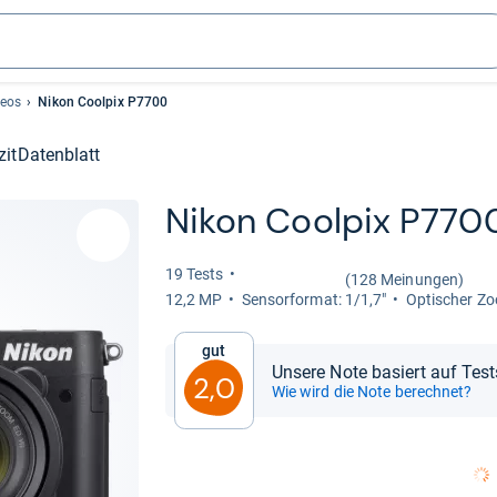
deos
Nikon Coolpix P7700
zit
Datenblatt
Nikon Cool­pix P770
19 Tests
(128 Meinungen)
12,2 MP
Sen­sor­for­mat: 1/1,7"
Opti­scher Zo
Gut
Unsere Note basiert auf Tes
2,0
Wie wird die Note berechnet?