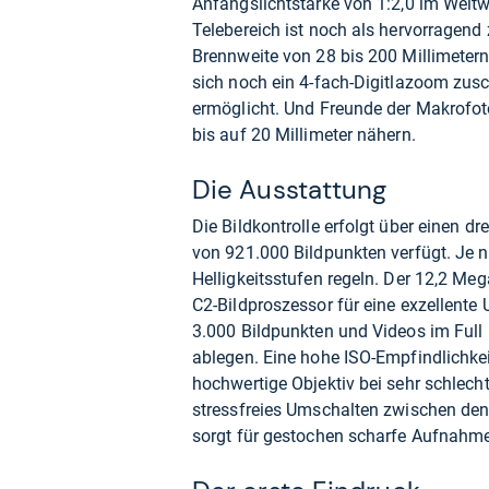
Anfangslichtstärke von 1:2,0 im Weitwi
Telebereich ist noch als hervorragend 
Brennweite von 28 bis 200 Millimetern 
sich noch ein 4-fach-Digitlazoom zus
ermöglicht. Und Freunde der Makrofot
bis auf 20 Millimeter nähern.
Die Ausstattung
Die Bildkontrolle erfolgt über einen d
von 921.000 Bildpunkten verfügt. Je na
Helligkeitsstufen regeln. Der 12,2 M
C2-Bildproszessor für eine exzellent
3.000 Bildpunkten und Videos im Full
ablegen. Eine hohe ISO-Empfindlichkei
hochwertige Objektiv bei sehr schlecht
stressfreies Umschalten zwischen den
sorgt für gestochen scharfe Aufnahm