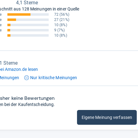
4,1 Sterne
schnitt aus
128 Meinungen in einer Quelle
e
72
(56%)
e
27
(21%)
e
10
(8%)
e
9
(7%)
10
(8%)
,1 Sterne
ei Amazon.de lesen
einungen
Nur kritische
Meinungen
isher keine Bewertungen
en bei der Kaufentscheidung.
Eigene Meinung verfassen