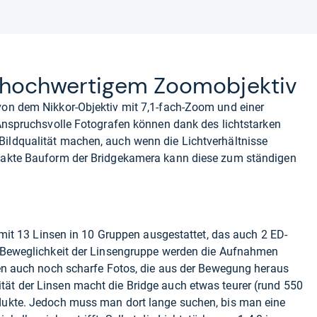
och­wer­ti­gem Zoo­m­ob­jek­tiv
on dem Nikkor-Objektiv mit 7,1-fach-Zoom und einer
Anspruchsvolle Fotografen können dank des lichtstarken
ildqualität machen, auch wenn die Lichtverhältnisse
pakte Bauform der Bridgekamera kann diese zum ständigen
 mit 13 Linsen in 10 Gruppen ausgestattet, das auch 2 ED-
e Beweglichkeit der Linsengruppe werden die Aufnahmen
ren auch noch scharfe Fotos, die aus der Bewegung heraus
t der Linsen macht die Bridge auch etwas teurer (rund 550
dukte. Jedoch muss man dort lange suchen, bis man eine