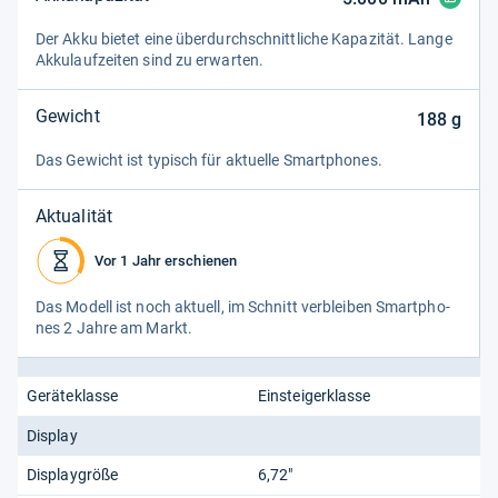
Der Akku bie­tet eine über­durch­schnitt­li­che Kapa­zi­tät. Lange
Akku­lauf­zei­ten sind zu erwar­ten.
Gewicht
188
g
Das Gewicht ist typisch für aktu­elle Smart­pho­nes.
Aktualität
Vor 1 Jahr erschienen
Das Modell ist noch aktu­ell, im Schnitt ver­blei­ben Smart­pho­
nes 2 Jahre am Markt.
Geräteklasse
Einsteigerklasse
Display
Displaygröße
6,72"