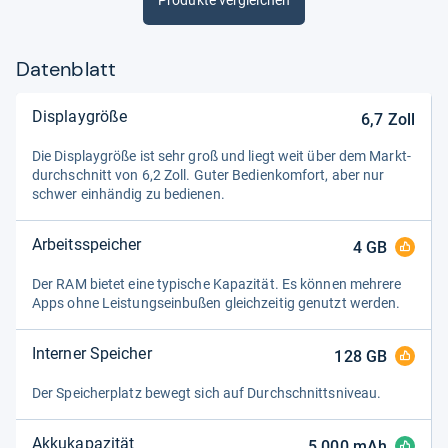
Produkte vergleichen
Datenblatt
Displaygröße
6,7
Zoll
Die Dis­play­größe ist sehr groß und liegt weit über dem Markt­
durch­schnitt von 6,2 Zoll. Guter Bedien­kom­fort, aber nur
schwer ein­hän­dig zu bedie­nen.
Arbeitsspeicher
4
GB
Der RAM bie­tet eine typi­sche Kapa­zi­tät. Es kön­nen meh­rere
Apps ohne Leis­tungs­ein­bu­ßen gleich­zei­tig genutzt wer­den.
Interner Speicher
128
GB
Der Spei­cher­platz bewegt sich auf Durch­schnitts­ni­veau.
Akkukapazität
5.000
mAh