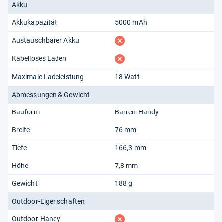
Akku
Akkukapazität
5000 mAh
fehlt
Austauschbarer Akku
fehlt
Kabelloses Laden
Maximale Ladeleistung
18 Watt
Abmessungen & Gewicht
Bauform
Barren-Handy
Breite
76 mm
Tiefe
166,3 mm
Höhe
7,8 mm
Gewicht
188 g
Outdoor-Eigenschaften
fehlt
Outdoor-Handy