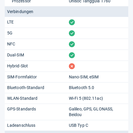
Prozessor
Unisoc Tanggula T760
Verbindungen
vorhanden
LTE
vorhanden
5G
vorhanden
NFC
vorhanden
Dual-SIM
fehlt
Hybrid-Slot
SIM-Formfaktor
Nano-SIM
eSIM
Bluetooth-Standard
Bluetooth 5.0
WLAN-Standard
Wi-Fi 5 (802.11​ac)
GPS-Standards
Galileo
GPS
GLONASS
Beidou
Ladeanschluss
USB Typ C