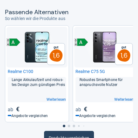
Pas­sende Alter­na­ti­ven
So wählen wir die Produkte aus
Gut
Gut
1,6
1,6
Realme C100
Realme C75 5G
Lange Akku­lauf­zeit und robus­
Robus­tes Smart­phone für
tes Design zum güns­ti­gen Preis
anspruchs­volle Nut­zer
Weiterlesen
Weiterlesen
€
€
Angebote vergleichen
Angebote vergleichen