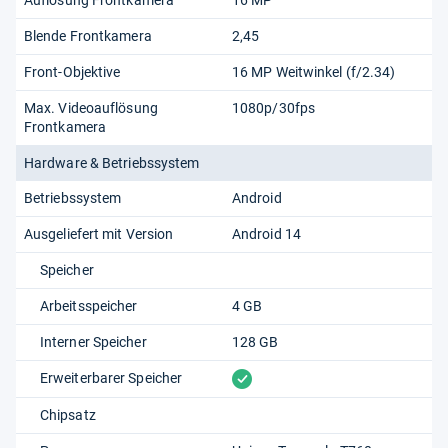
Blende Frontkamera
2,45
Front-Objektive
16 MP Weitwinkel (f/2.34)
Max. Videoauflösung
1080p/​30fps
Frontkamera
Hardware & Betriebssystem
Betriebssystem
Android
Ausgeliefert mit Version
Android 14
Speicher
Arbeitsspeicher
4 GB
Interner Speicher
128 GB
vorhanden
Erweiterbarer Speicher
Chipsatz