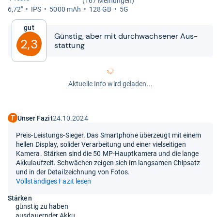
(167 Meinungen)
6,72"
IPS
5000 mAh
128 GB
5G
Gut
Güns­tig, aber mit durch­wach­se­ner Aus­
2,3
stat­tung
Aktuelle Info wird geladen...
Unser Fazit
24.10.2024
Preis-Leistungs-Sieger. Das Smartphone überzeugt mit einem
hellen Display, solider Verarbeitung und einer vielseitigen
Kamera. Stärken sind die 50 MP-Hauptkamera und die lange
Akkulaufzeit. Schwächen zeigen sich im langsamen Chipsatz
und in der Detailzeichnung von Fotos.
Vollständiges Fazit lesen
Stärken
günstig zu haben
ausdauernder Akku