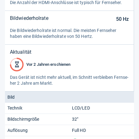
Die Anzahl der HDMI-​Anschlüsse ist typisch für Fern­se­her.
Bildwiederholrate
50
Hz
Die Bild­wie­der­hol­rate ist nor­mal. Die meis­ten Fern­se­her
haben eine Bild­wie­der­hol­rate von 50 Hertz.
Aktualität
Vor 2 Jahren erschienen
Das Gerät ist nicht mehr aktu­ell, im Schnitt ver­blei­ben Fern­se­
her 2 Jahre am Markt.
Bild
Technik
LCD/LED
Bildschirmgröße
32"
Auflösung
Full HD