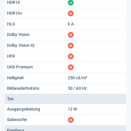
vorhanden
HDR10
fehlt
HDR10+
HLG
k.A.
fehlt
Dolby Vision
fehlt
Dolby Vision IQ
fehlt
HFR
fehlt
UHD Premium
Helligkeit
250 cd/m²
Bildwiederholrate
50 / 60 Hz
Ton
Ausgangsleistung
12 W
fehlt
Subwoofer
Empfang