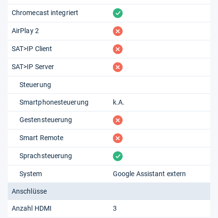
vorhanden
Chromecast integriert
fehlt
AirPlay 2
fehlt
SAT>IP Client
fehlt
SAT>IP Server
Steuerung
Smartphonesteuerung
k.A.
fehlt
Gestensteuerung
fehlt
Smart Remote
vorhanden
Sprachsteuerung
System
Google Assistant extern
Anschlüsse
Anzahl HDMI
3