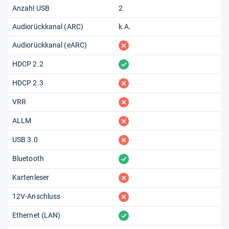
Anzahl USB
2
Audiorückkanal (ARC)
k.A.
fehlt
Audiorückkanal (eARC)
vorhanden
HDCP 2.2
fehlt
HDCP 2.3
fehlt
VRR
fehlt
ALLM
fehlt
USB 3.0
vorhanden
Bluetooth
fehlt
Kartenleser
fehlt
12V-Anschluss
vorhanden
Ethernet (LAN)