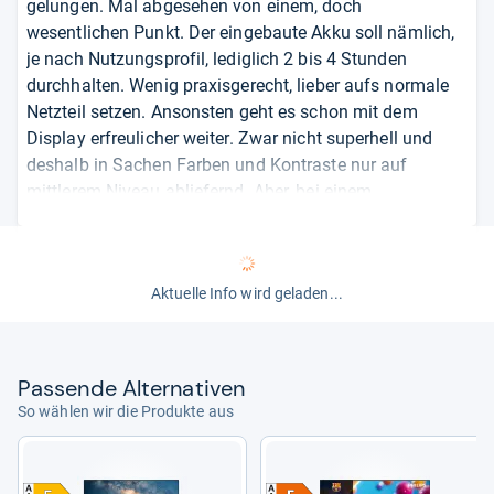
gelungen. Mal abgesehen von einem, doch
wesentlichen Punkt. Der eingebaute Akku soll nämlich,
je nach Nutzungsprofil, lediglich 2 bis 4 Stunden
durchhalten. Wenig praxisgerecht, lieber aufs normale
Netzteil setzen. Ansonsten geht es schon mit dem
Display erfreulicher weiter. Zwar nicht superhell und
deshalb in Sachen Farben und Kontraste nur auf
mittlerem Niveau abliefernd. Aber, bei einem
Diagonalenmaß von 80 Zentimetern, dank Full-HD-
Auflösung sehr scharf wirkend. Neben dem Triple-Tuner,
dessen Empfangenes sich via externem USB-Speicher
Aktuelle Info wird geladen...
aufnehmen lässt, gibt es sogar einen Online-Zugang.
Und die SmartTV-Software Android mit ihren enormen
Streaming-Ressourcen. Inklusive optionaler
Sprachsteuerung, verwendbar leider nur über
Pas­sende Alter­na­ti­ven
zusätzliche Hardware - wie etwa einen Smart Speaker.
So wählen wir die Produkte aus
Typisch die schwache Soundausgabe, muss man nicht
kritisieren. Zumal man an eine Bluetooth-Audio-
Schnittstelle gedacht hat.