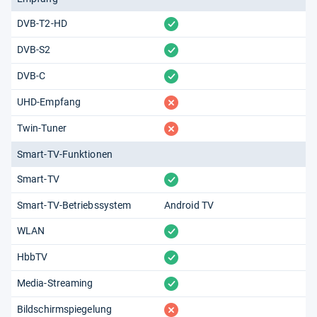
vorhanden
DVB-T2-HD
vorhanden
DVB-S2
vorhanden
DVB-C
fehlt
UHD-Empfang
fehlt
Twin-Tuner
Smart-TV-Funktionen
vorhanden
Smart-TV
Smart-TV-Betriebssystem
Android TV
vorhanden
WLAN
vorhanden
HbbTV
vorhanden
Media-Streaming
fehlt
Bildschirmspiegelung