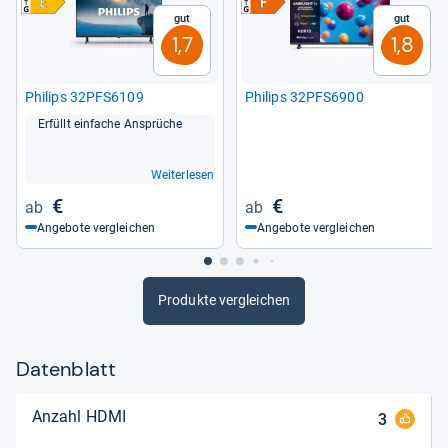
Gut
Gut
1,7
1,8
von
Richard Winter
Phi­lips 32PFS6109
Phi­lips 32PFS6900
Erfüllt ein­fa­che Ansprü­che
Weiterlesen
€
€
Angebote vergleichen
Angebote vergleichen
Produkte vergleichen
Datenblatt
Anzahl HDMI
3