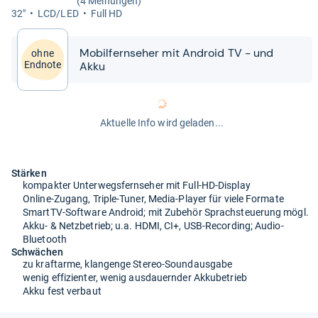
(4 Meinungen)
32"
LCD/LED
Full HD
Mobil­fern­se­her mit Android TV -​​ und
ohne
Akku
Endnote
Aktuelle Info wird geladen...
Stärken
kompakter Unterwegsfernseher mit Full-HD-Display
Online-Zugang, Triple-Tuner, Media-Player für viele Formate
SmartTV-Software Android; mit Zubehör Sprachsteuerung mögl.
Akku- & Netzbetrieb; u.a. HDMI, CI+, USB-Recording; Audio-
Bluetooth
Schwächen
zu kraftarme, klangenge Stereo-Soundausgabe
wenig effizienter, wenig ausdauernder Akkubetrieb
Akku fest verbaut