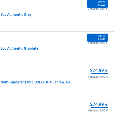
269,99 €
Bester
Preis
Versand:
0,00 €
 Eco Authentic Grey
269,99 €
Bester
Preis
Versand:
0,00 €
 Eco Authentic Graphite
274,99 €
Versand:
0,00 €
 360°-Kindersitz mit ISOFIX, 0-4 Jahren, 40-
274,99 €
Versand:
0,00 €