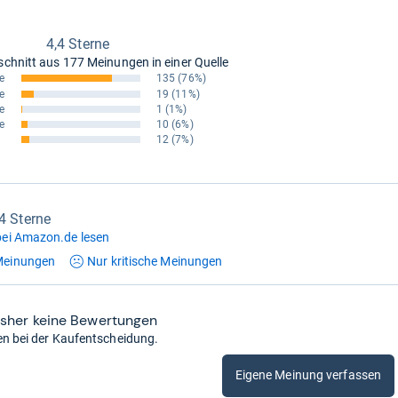
4,4 Sterne
schnitt aus
177 Meinungen in einer Quelle
e
135
(76%)
e
19
(11%)
e
1
(1%)
e
10
(6%)
12
(7%)
,4 Sterne
ei Amazon.de lesen
einungen
Nur kritische
Meinungen
isher keine Bewertungen
en bei der Kaufentscheidung.
Eigene Meinung verfassen