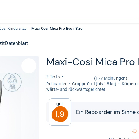
Cosi Kindersitze
Maxi-Cosi Mica Pro Eco i-Size
zit
Datenblatt
Maxi-​Cosi Mica Pro E
2 Tests
(177 Meinungen)
Reboar­der
Gruppe 0+-​I (bis 18 kg)
Kör­per­
wärts-​ und rück­wärts­ge­rich­tet
Gut
Ein Reboar­der im Sinne de
1,9