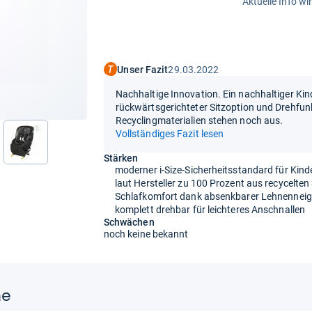
Aktuelle Info wi
Unser Fazit
29.03.2022
Nachhaltige Innovation. Ein nachhaltiger Kin
rückwärtsgerichteter Sitzoption und Drehfunk
Recyclingmaterialien stehen noch aus.
Vollständiges Fazit lesen
nächste
Stärken
moderner i-Size-Sicherheitsstandard für Kinde
laut Hersteller zu 100 Prozent aus recycelten 
Schlafkomfort dank absenkbarer Lehnennei
komplett drehbar für leichteres Anschnallen
Schwächen
noch keine bekannt
ne