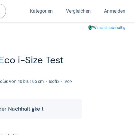
Kategorien
Vergleichen
Anmelden
Suchen
Wir sind nachhaltig
co i-​Size Test
größe: Von 40 bis 105 cm
Iso­fix
Vor­
r Nach­hal­tig­keit