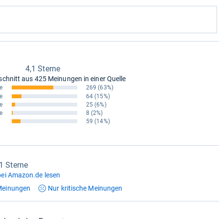
4,1 Sterne
schnitt aus
425 Meinungen in einer Quelle
e
269
(63%)
e
64
(15%)
e
25
(6%)
e
8
(2%)
59
(14%)
,1 Sterne
ei Amazon.de lesen
einungen
Nur kritische
Meinungen