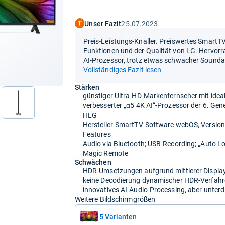
Unser Fazit
25.07.2023
Preis-Leistungs-Knaller. Preiswertes SmartT
Funktionen und der Qualität von LG. Hervor
AI-Prozessor, trotz etwas schwacher Sound
Vollständiges Fazit lesen
Stärken
günstiger Ultra-HD-Markenfernseher mit idea
verbesserter „α5 4K AI“-Prozessor der 6. Gen
nächste
HLG
Hersteller-SmartTV-Software webOS, Version 
Features
Audio via Bluetooth; USB-Recording; „Auto
Magic Remote
Schwächen
HDR-Umsetzungen aufgrund mittlerer Display-S
keine Decodierung dynamischer HDR-Verfahre
innovatives AI-Audio-Processing, aber unte
Weitere Bildschirmgrößen
5 Varianten