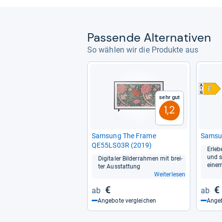
Pas­sende Alter­na­ti­ven
So wählen wir die Produkte aus
Sehr gut
1,2
Sam­sung The Frame
Sam­s
QE55LS03R (2019)
Erle­b
und s
Digi­ta­ler Bil­der­rah­men mit brei­
einem
ter Aus­stat­tung
Weiterlesen
€
€
Angebote vergleichen
Angeb