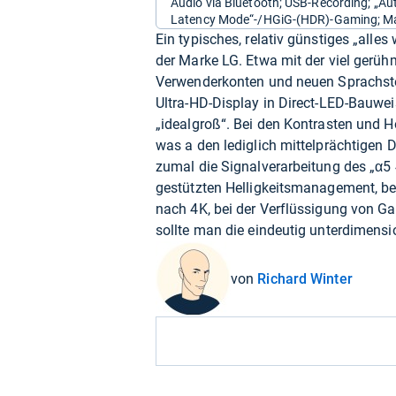
Audio via Bluetooth; USB-Recording; „A
Latency Mode“-/HGiG-(HDR)-Gaming; M
Ein typisches, relativ günstiges „all
der Marke LG. Etwa mit der viel gerüh
Verwenderkonten und neuen Sprachsteu
Ultra-HD-Display in Direct-LED-Bauwe
„idealgroß“. Bei den Kontrasten und Ho
was a den lediglich mittelprächtigen D
zumal die Signalverarbeitung des „α5 4
gestützten Helligkeitsmanagement, bei
nach 4K, bei der Verflüssigung von G
sollte man die eindeutig unterdimensi
von
Richard Winter