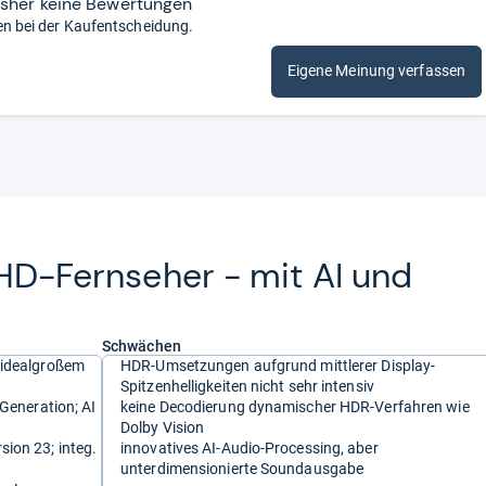
isher keine Bewertungen
en bei der Kaufentscheidung.
Eigene Meinung verfassen
​HD-​Fern­se­her -​ mit AI und
Schwächen
 idealgroßem
HDR-Umsetzungen aufgrund mittlerer Display-
Spitzenhelligkeiten nicht sehr intensiv
 Generation; AI
keine Decodierung dynamischer HDR-Verfahren wie
Dolby Vision
ion 23; integ.
innovatives AI-Audio-Processing, aber
unterdimensionierte Soundausgabe