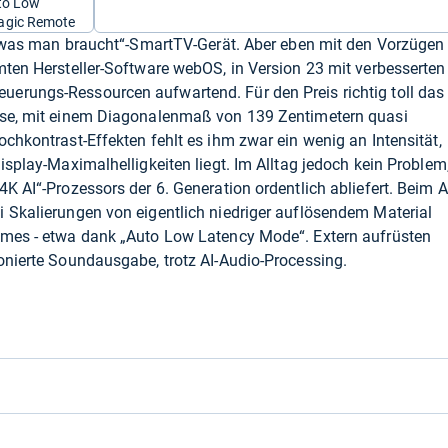
uto Low
agic Remote
es was man braucht“-SmartTV-Gerät. Aber eben mit den Vorzügen
mten Hersteller-Software webOS, in Version 23 mit verbesserten
erungs-Ressourcen aufwartend. Für den Preis richtig toll das
ise, mit einem Diagonalenmaß von 139 Zentimetern quasi
chkontrast-Effekten fehlt es ihm zwar ein wenig an Intensität,
isplay-Maximalhelligkeiten liegt. Im Alltag jedoch kein Problem
K AI“-Prozessors der 6. Generation ordentlich abliefert. Beim A
 Skalierungen von eigentlich niedriger auflösendem Material
ames - etwa dank „Auto Low Latency Mode“. Extern aufrüsten
onierte Soundausgabe, trotz AI-Audio-Processing.