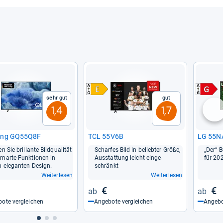
Sehr gut
Gut
1,4
1,7
nä
ung GQ55Q8F
TCL 55V6B
LG 55
en Sie bril­lante Bild­qua­li­tät
Schar­fes Bild in belieb­ter Größe,
„Der“ Bu
marte Funk­tio­nen in
Aus­stat­tung leicht ein­ge­
für 20
 ele­gan­ten Design.
schränkt
Weiterlesen
Weiterlesen
€
€
ote vergleichen
Angebote vergleichen
Angebo