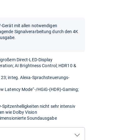
V-Gerät mit allen notwendigen
ragende Signalverarbeitung durch den 4K
ausgabe.
lgroßem Direct-LED-Display
eration; AI Brightness Control; HDR10 &
23; integ. Alexa-Sprachsteuerungs-
 Low Latency Mode“-/HGiG-(HDR)-Gaming;
pitzenhelligkeiten nicht sehr intensiv
n wie Dolby Vision
rdimensionierte Soundausgabe