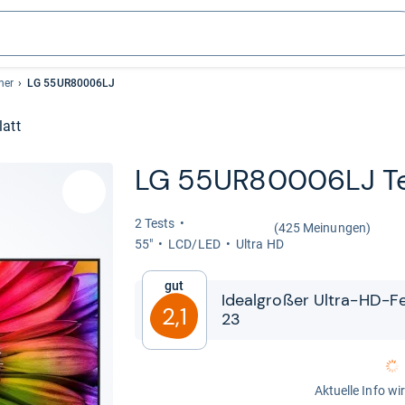
her
LG 55UR80006LJ
latt
LG 55UR80006LJ T
2 Tests
(425 Meinungen)
55"
LCD/LED
Ultra HD
Gut
Ide­al­großer Ultra-​​HD-​​
2,1
23
Aktuelle Info wi