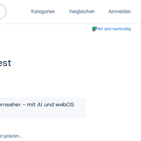
Kategorien
Vergleichen
Anmelden
Suchen
Wir sind nachhaltig
est
Fern­se­her -​​ mit AI und webOS
rd geladen...