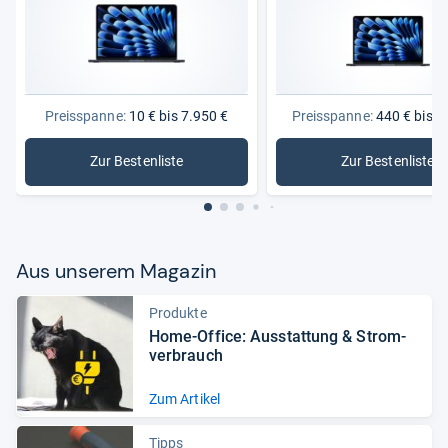
Preisspanne:
10 € bis 7.950 €
Preisspanne:
440 € bis 5
Zur Bestenliste
Zur Bestenliste
: Laptops
: Noteboo
Aus unse­rem Maga­zin
Produkte
Home-​Office: Aus­stat­tung & Strom­
ver­brauch
Zum Artikel
Tipps