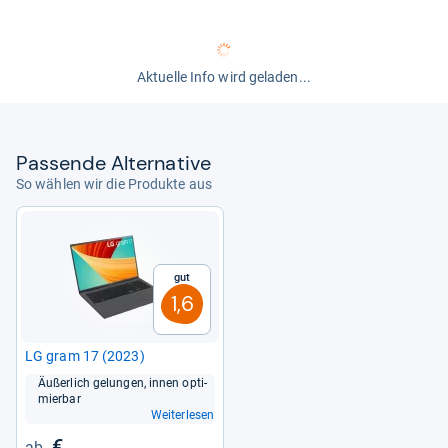
Aktuelle Info wird geladen...
Pas­sende Alter­na­tive
So wählen wir die Produkte aus
Gut
1,6
LG gram 17 (2023)
Äußer­lich gelun­gen, innen opti­
mier­bar
Weiterlesen
€