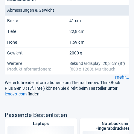
Abmessungen & Gewicht
Breite
41 cm
Tiefe
22,8 cm
Höhe
1,59 cm
Gewicht
2000 g
Weitere
Sekundärdisplay: 20,3 cm (8")
Produktinformationen:
(800 x 1280), Multitouch
mehr...
Weiterführende Informationen zum Thema Lenovo ThinkBook
Plus Gen 3 (17", Intel) können Sie direkt beim Hersteller unter
lenovo.com
finden.
Pas­sende Bes­ten­lis­ten
Laptops
Notebooks mit
Fingerabdrucksens