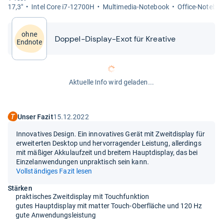
17,3"
Intel Core i7-​12700H
Mul­ti­me­dia-​Note­book
Office-​Note­b
ohne
Dop­pel-​​Dis­play-​​Exot für Krea­tive
Endnote
Aktuelle Info wird geladen...
Unser Fazit
15.12.2022
Innovatives Design. Ein innovatives Gerät mit Zweitdisplay für
erweiterten Desktop und hervorragender Leistung, allerdings
mit mäßiger Akkulaufzeit und breitem Hauptdisplay, das bei
Einzelanwendungen unpraktisch sein kann.
Vollständiges Fazit lesen
Stärken
praktisches Zweitdisplay mit Touchfunktion
gutes Hauptdisplay mit matter Touch-Oberfläche und 120 Hz
gute Anwendungsleistung