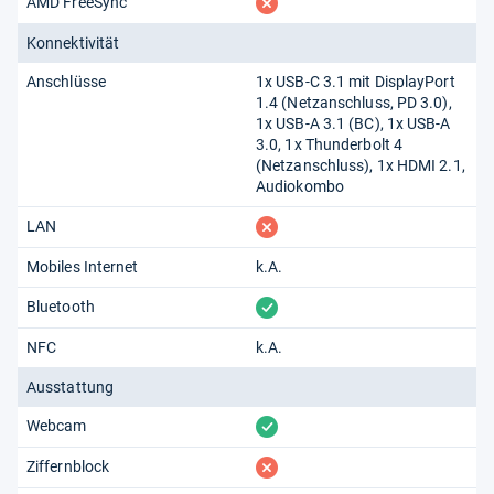
fehlt
AMD FreeSync
Konnektivität
Anschlüsse
1x USB-C 3.1 mit DisplayPort
1.4 (Netzanschluss, PD 3.0),
1x USB-A 3.1 (BC), 1x USB-A
3.0, 1x Thunderbolt 4
(Netzanschluss), 1x HDMI 2.1,
Audiokombo
fehlt
LAN
Mobiles Internet
k.A.
vorhanden
Bluetooth
NFC
k.A.
Ausstattung
vorhanden
Webcam
fehlt
Ziffernblock