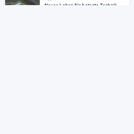
Neues Leben für betagte Tech­nik
Zum Artikel
Alle Preise sind Gesamtpreise inkl. aktuell geltender gesetzlicher
Umsatzsteuer. Versandkosten werden ggf. gesondert
berechnet. Maßgeblich sind der Gesamtpreis und die
Versandkosten, die der jeweilige Shop zum Zeitpunkt des
Kaufes anbietet.
Mehr Infos dazu in unseren FAQs
Newsletter
Neutrale Ratgeber – hilfreich für Ihre