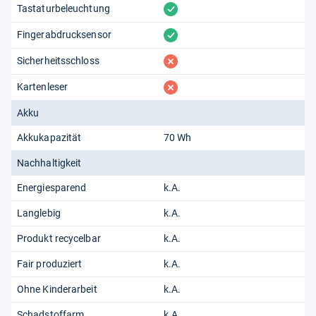
vorhanden
Tastaturbeleuchtung
vorhanden
Fingerabdrucksensor
fehlt
Sicherheitsschloss
fehlt
Kartenleser
Akku
Akkukapazität
70 Wh
Nachhaltigkeit
Energiesparend
k.A.
Langlebig
k.A.
Produkt recycelbar
k.A.
Fair produziert
k.A.
Ohne Kinderarbeit
k.A.
Schadstoffarm
k.A.