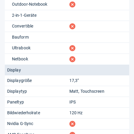
fehlt
Outdoor-Notebook
2-in-1-Geräte
fehlt
Convertible
Bauform
fehlt
Ultrabook
fehlt
Netbook
Display
Displaygröße
17,3"
Displaytyp
Matt
Touchscreen
Paneltyp
IPS
Bildwiederholrate
120 Hz
fehlt
Nvidia G-Sync