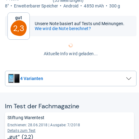
(55 Meinungen)
8"
Erweiter­ba­rer Spei­cher
Android
4850 mAh
300 g
Gut
Unsere Note basiert auf Tests und Meinungen.
2,3
Wie wird die Note berechnet?
Aktuelle Info wird geladen...
4 Varianten
Im Test der Fach­ma­ga­zine
Stiftung Warentest
Erschienen: 28.06.2018
|
Ausgabe: 7/2018
Details zum Test
„gut“ (2,2)