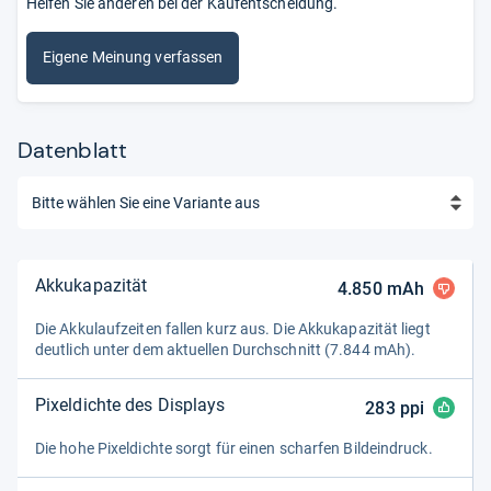
Helfen Sie anderen bei der Kaufentscheidung.
Eigene Meinung verfassen
Datenblatt
Akkukapazität
4.850
mAh
Die Akku­lauf­zei­ten fal­len kurz aus. Die Akku­ka­pa­zi­tät liegt
deut­lich unter dem aktu­el­len Durch­schnitt (7.844 mAh).
Pixeldichte des Displays
283
ppi
Die hohe Pixel­dichte sorgt für einen schar­fen Bild­ein­druck.