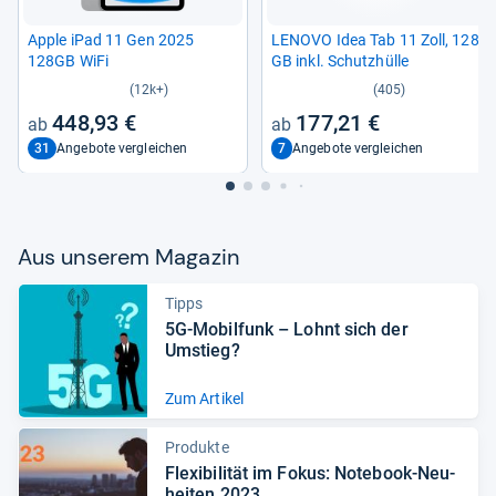
Apple iPad 11 Gen 2025
LENOVO Idea Tab 11 Zoll, 128
128GB WiFi
GB inkl. Schutz­hülle
(12k+)
(405)
448,93 €
177,21 €
31
7
Angebote vergleichen
Angebote vergleichen
Aus unse­rem Maga­zin
Tipps
5G-​Mobil­funk – Lohnt sich der
Umstieg?
Zum Artikel
Produkte
Fle­xi­bi­li­tät im Fokus: Note­book-​Neu­
hei­ten 2023