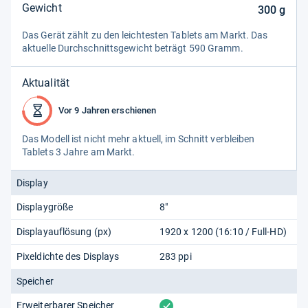
Gewicht
300
g
Das Gerät zählt zu den leich­tes­ten Tablets am Markt. Das
aktu­elle Durch­schnitts­ge­wicht beträgt 590 Gramm.
Aktualität
Vor 9 Jahren erschienen
Das Modell ist nicht mehr aktu­ell, im Schnitt ver­blei­ben
Tablets 3 Jahre am Markt.
Display
Displaygröße
8"
Displayauflösung (px)
1920 x 1200 (16:10 / Full-HD)
Pixeldichte des Displays
283 ppi
Speicher
vorhanden
Erweiterbarer Speicher