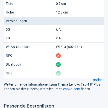
Tiefe
0,7 cm
Höhe
12,3 cm
Verbindungen
5G
k.A.
LTE
k.A.
WLAN-Standard
Wi-Fi 4 (802.11​n)
fehlt
NFC
vorhanden
Bluetooth
vorhanden
GPS
mehr...
Weiterführende Informationen zum Thema Lenovo Tab 4 8" Plus
können Sie direkt beim Hersteller unter
lenovo.com
finden.
Pas­sende Bes­ten­lis­ten