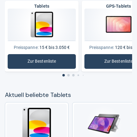
Tablets
GPS-Tablets
Preisspanne:
15 € bis 3.050 €
Preisspanne:
120 € bis 1
Zur Bestenliste
Zur Bestenliste
: Tablets
: GPS-Tab
Aktu­ell beliebte Tablets