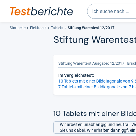
Geben
Sie
Startseite
Elektronik
Tablets
Stiftung Warentest 12/2017
mindestens
Stif­tung Waren­test
drei
Zeichen
ein.
Vorschläge
Stiftung Warentest
Ausgabe:
12/2017
Ersc
erscheinen
automatisch
Im Vergleichstest:
10 Tablets mit einer Bilddiagonale von 9,6
und
7 Tablets mit einer Bilddiagonale von 7 bi
lassen
sich
mit
den
10 Tablets mit einer Bild
Pfeiltasten
auswählen.
Wir arbeiten unabhängig und neutral. We
Sie uns dabei. Wir erhalten dann ggf. e