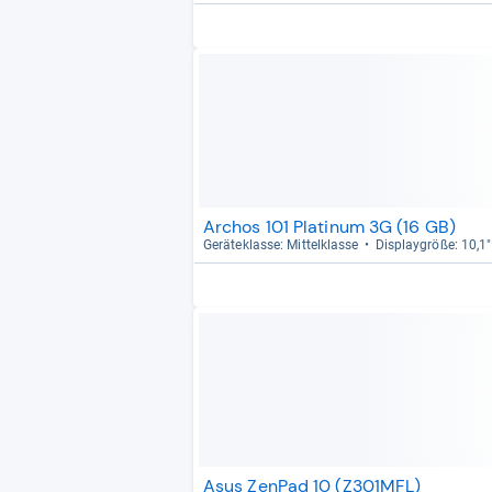
Archos 101 Platinum 3G (16 GB)
Gerä­te­klasse: Mit­tel­klasse
Dis­play­größe: 10,1"
Asus ZenPad 10 (Z301MFL)