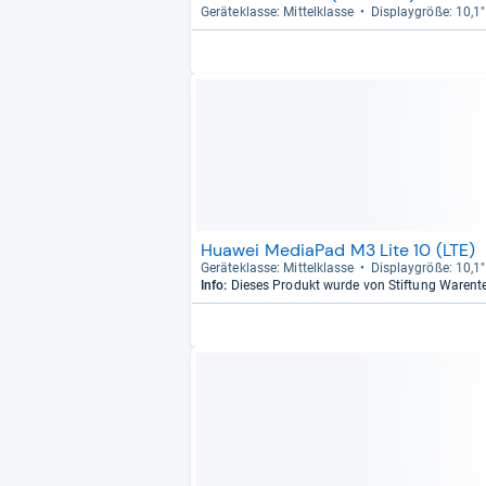
Gerä­te­klasse: Mit­tel­klasse
Dis­play­größe: 10,1"
Huawei MediaPad M3 Lite 10 (LTE)
Gerä­te­klasse: Mit­tel­klasse
Dis­play­größe: 10,1"
Info:
Dieses Produkt wurde von Stiftung Warent