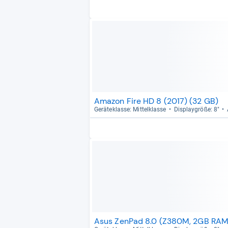
Amazon Fire HD 8 (2017) (32 GB)
Gerä­te­klasse: Mit­tel­klasse
Dis­play­größe: 8"
Asus ZenPad 8.0 ‏(Z380M, 2GB