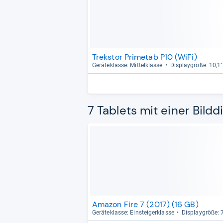
Trekstor Primetab P10 (WiFi)
Gerä­te­klasse: Mit­tel­klasse
Dis­play­größe: 10,1"
7 Tablets mit einer Bildd
Amazon Fire 7 (2017) (16 GB)
Gerä­te­klasse: Ein­stei­ger­klasse
Dis­play­größe: 