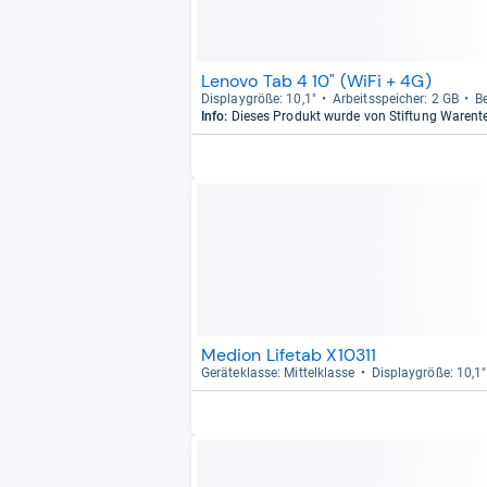
Lenovo Tab 4 10" (WiFi + 4G)
Dis­play­größe: 10,1"
Arbeitsspei­cher: 2 GB
Be
Info:
Dieses Produkt wurde von Stiftung Warent
Medion Lifetab X10311
Gerä­te­klasse: Mit­tel­klasse
Dis­play­größe: 10,1"