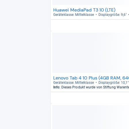
Huawei MediaPad T3 10 (LTE)
Gerä­te­klasse: Mit­tel­klasse
Dis­play­größe: 9,6"
Lenovo Tab 4 10 Plus (4GB RAM, 64
Gerä­te­klasse: Mit­tel­klasse
Dis­play­größe: 10,1"
Info:
Dieses Produkt wurde von Stiftung Warent