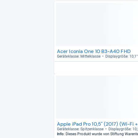
Acer Iconia One 10 B3-A40 FHD
Gerä­te­klasse: Mit­tel­klasse
Dis­play­größe: 10,1"
Apple iPad Pro 10,5" (2017) (Wi-Fi +
Gerä­te­klasse: Spit­zen­klasse
Dis­play­größe: 10,
Info:
Dieses Produkt wurde von Stiftung Warent