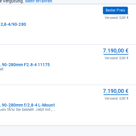
ine Vergütung.
Mehr erfahren
6.990,00 €
Bester Preis
Versand:
0,00 €
:2,8-4/90-280
7.190,00 €
Versand:
0,00 €
L 90-280mm F2.8-4 11175
eit
7.190,00 €
Versand:
0,00 €
Leica APO-VARIO-ELMARIT-SL 90-280mm f/2,8-4 L-Mount
siv fÃ¼r Sie bestellt. Jetzt mit ,...