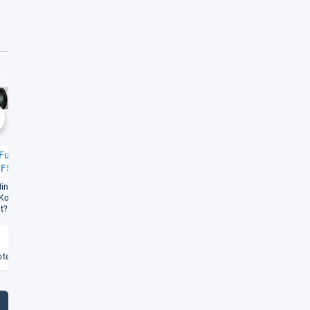
Sehr gut
Sehr gut
1,0
1,4
chste
 Fuji­non XF 150-​
Ricoh HD Pen­tax-​DA 55-​300
5,6-​8 R LM OIS WR
mm F4,5-​6,3 ED PLM WR RE
ingt der Spa­gat zwi­
Kom­pakt und hoher Bild­
ät?
Weiterlesen
€
te vergleichen
Angebote vergleichen