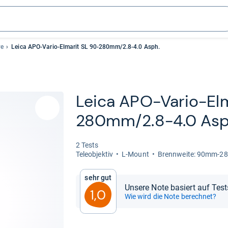
ve
Leica APO-Vario-Elmarit SL 90-280mm/2.8-4.0 Asph.
Leica APO-​Vario-​Elm
280mm/2.8-​4.0 Asp
2 Tests
Tele­ob­jek­tiv
L-​Mount
Brenn­weite: 90mm-​
Sehr gut
Unsere Note basiert auf Test
1,0
Wie wird die Note berechnet?