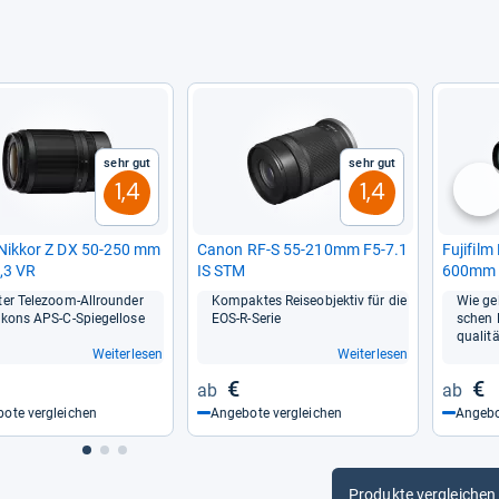
Sehr gut
Sehr gut
1,4
1,4
nä
Nik­kor Z DX 50-​250 mm
Canon RF-​S 55-​210mm F5-​7.1
Fuji­film
6,3 VR
IS STM
600mm F
ter Tele­zoom-​All­roun­der
Kom­pak­tes Rei­se­ob­jek­tiv für die
Wie gel
kons APS-​C-​Spie­gel­lose
EOS-​R-​Serie
schen 
qua­li­t
Weiterlesen
Weiterlesen
€
€
ote vergleichen
Angebote vergleichen
Angebo
Produkte vergleichen