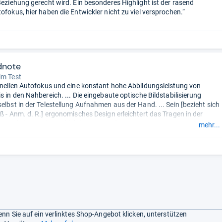
 Beziehung gerecht wird. Ein besonderes Highlight ist der rasend
ofokus, hier haben die Entwickler nicht zu viel versprochen.“
dnote
im Test
chnellen Autofokus und eine konstant hohe Abbildungsleistung von
s in den Nahbereich. ... Die eingebaute optische Bildstabilisierung
elbst in der Telestellung Aufnahmen aus der Hand. ... Sein [bezieht sich
uß - Anm. d. R.] ergonomisches Design erleichtert das Tragen in der
s Anbringen eines Objektivgurtes. ...“
mehr...
nn Sie auf ein verlinktes Shop-Angebot klicken, unterstützen