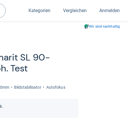
Kategorien
Vergleichen
Anmelden
Suchen
Wir sind nachhaltig
a­rit SL 90-​
h. Test
280mm
Bild­sta­bi­li­sa­tor
Auto­fo­kus
s.