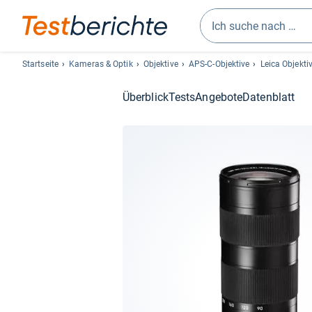
Geben
Sie
Startseite
Kameras & Optik
Objektive
APS-C-Objektive
Leica Objekti
mindestens
drei
Überblick
Tests
Angebote
Datenblatt
Zeichen
ein.
Vorschläge
erscheinen
automatisch
und
lassen
sich
mit
den
Pfeiltasten
auswählen.