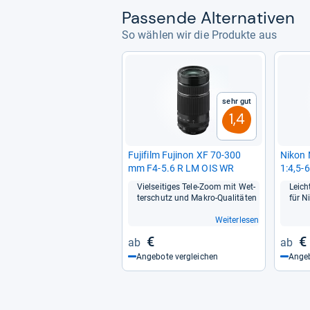
Pas­sende Alter­na­ti­ven
So wählen wir die Produkte aus
Sehr gut
1,4
Fuji­film Fuji­non XF 70-​300
Nikon 
mm F4-​5.6 R LM OIS WR
1:4,5-​
Viel­sei­ti­ges Tele-​Zoom mit Wet­
Leich­
ter­schutz und Makro-​Qua­li­tä­ten
für Ni
Weiterlesen
€
€
Angebote vergleichen
Angeb