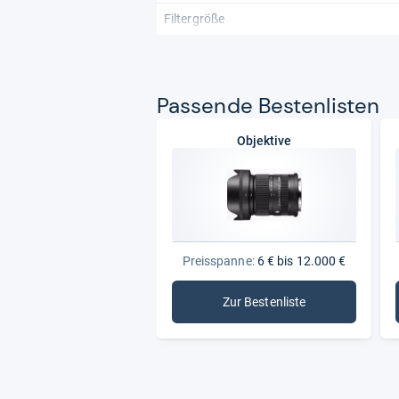
Filtergröße
Pas­sende Bes­ten­lis­ten
Objektive
Preisspanne:
6 € bis 12.000 €
Zur Bestenliste
: Objektive