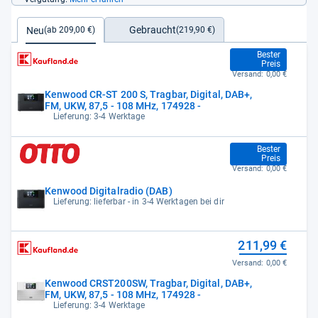
Gebraucht
Neu
(219,90 €)
(ab 209,00 €)
209,00 €
Bester
Preis
Versand:
0,00 €
Kenwood CR-ST 200 S, Tragbar, Digital, DAB+,
FM, UKW, 87,5 - 108 MHz, 174928 -
Lieferung: 3-4 Werktage
209,00 €
Bester
Preis
Versand:
0,00 €
Kenwood Digitalradio (DAB)
Lieferung: lieferbar - in 3-4 Werktagen bei dir
211,99 €
Versand:
0,00 €
Kenwood CRST200SW, Tragbar, Digital, DAB+,
FM, UKW, 87,5 - 108 MHz, 174928 -
Lieferung: 3-4 Werktage