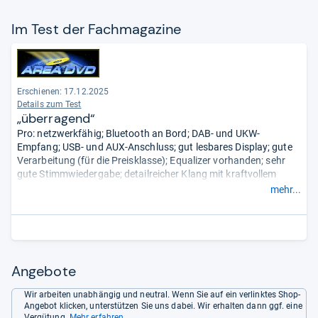
Im Test der Fach­ma­ga­zine
Erschienen: 17.12.2025
Details zum Test
„überragend“
Pro: netzwerkfähig; Bluetooth an Bord; DAB- und UKW-
Empfang; USB- und AUX-Anschluss; gut lesbares Display; gute
Verarbeitung (für die Preisklasse); Equalizer vorhanden; sehr
gute Stimmwiedergabe; detailreicher Klang mit kraftvollem
Bassfundament.
mehr...
Contra: kein AirPlay; kein Sprachassistent.
- Zusammengefasst
durch unsere Redaktion.
Angebote
Wir arbeiten unabhängig und neutral. Wenn Sie auf ein verlinktes Shop-
Angebot klicken, unterstützen Sie uns dabei. Wir erhalten dann ggf. eine
Vergütung.
Mehr erfahren