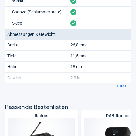
vorhanden
Wecker
vorhanden
Snooze (Schlummertaste)
vorhanden
Sleep
Abmessungen & Gewicht
Breite
26,8 cm
Tiefe
11,5 cm
Höhe
18 cm
Gewicht
2,3 kg
mehr...
Pas­sende Bes­ten­lis­ten
Radios
DAB-Radios