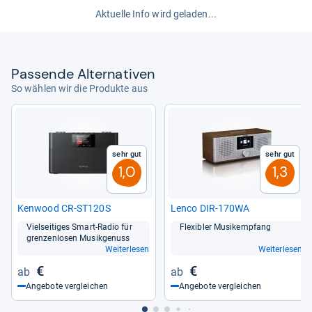
Aktuelle Info wird geladen...
Pas­sende Alter­na­ti­ven
So wählen wir die Produkte aus
Sehr gut
Sehr gut
1,0
1,3
Ken­wood CR-​ST120S
Lenco DIR-​170WA
Viel­sei­ti­ges Smart-​Radio für
Fle­xibler Musik­emp­fang
gren­zen­lo­sen Musik­ge­nuss
Weiterlesen
Weiterlesen
€
€
Angebote vergleichen
Angebote vergleichen