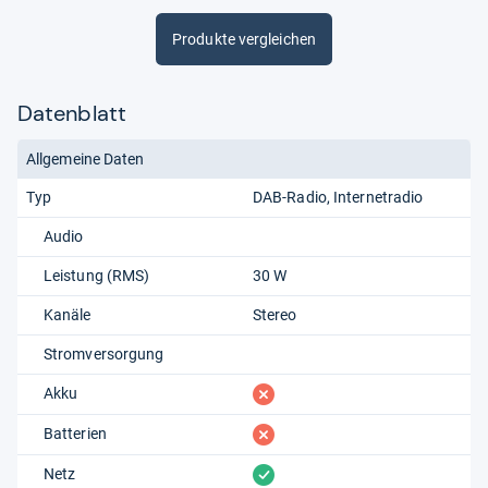
Produkte vergleichen
Datenblatt
Allgemeine Daten
Typ
DAB-Radio
Internetradio
Audio
Leistung (RMS)
30 W
Kanäle
Stereo
Stromversorgung
fehlt
Akku
fehlt
Batterien
vorhanden
Netz