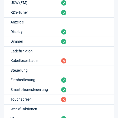
vorhanden
UKW (FM)
vorhanden
RDS-Tuner
Anzeige
vorhanden
Display
vorhanden
Dimmer
Ladefunktion
fehlt
Kabelloses Laden
Steuerung
vorhanden
Fernbedienung
vorhanden
Smartphonesteuerung
fehlt
Touchscreen
Weckfunktionen