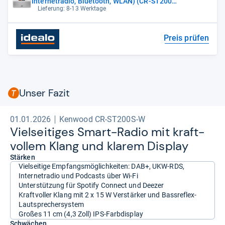
Internetradio, Bluetooth, WLAN) (CR-ST200S-
W)
Lieferung: 8-13 Werktage
Preis prüfen
Unser Fazit
01.01.2026
Kenwood CR-ST200S-W
Viel­sei­ti­ges Smart-​Radio mit kraft­
vol­lem Klang und kla­rem Dis­play
Stärken
Vielseitige Empfangsmöglichkeiten: DAB+, UKW-RDS,
Internetradio und Podcasts über Wi-Fi
Unterstützung für Spotify Connect und Deezer
Kraftvoller Klang mit 2 x 15 W Verstärker und Bassreflex-
Lautsprechersystem
Großes 11 cm (4,3 Zoll) IPS-Farbdisplay
Schwächen