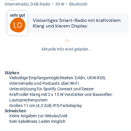
Inter­ne­tra­dio, DAB-​Radio
30 W
Blue­tooth
Sehr gut
Viel­sei­ti­ges Smart-​​Radio mit kraft­vol­lem
1,0
Klang und kla­rem Dis­play
Aktuelle Info wird geladen...
Stärken
Vielseitige Empfangsmöglichkeiten: DAB+, UKW-RDS,
Internetradio und Podcasts über Wi-Fi
Unterstützung für Spotify Connect und Deezer
Kraftvoller Klang mit 2 x 15 W Verstärker und Bassreflex-
Lautsprechersystem
Großes 11 cm (4,3 Zoll) IPS-Farbdisplay
Schwächen
Keine Angaben zur Akkulaufzeit
Kein kabelloses Laden möglich