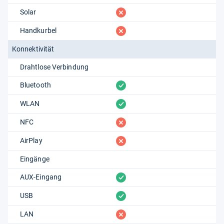
fehlt
Solar
fehlt
Handkurbel
Konnektivität
Drahtlose Verbindung
vorhanden
Bluetooth
vorhanden
WLAN
fehlt
NFC
fehlt
AirPlay
Eingänge
vorhanden
AUX-Eingang
vorhanden
USB
fehlt
LAN