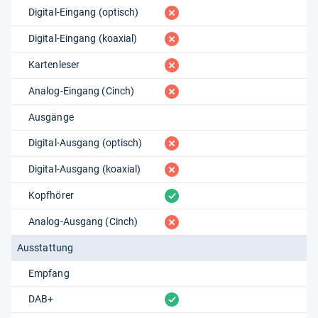
fehlt
Digital-Eingang (optisch)
fehlt
Digital-Eingang (koaxial)
fehlt
Kartenleser
fehlt
Analog-Eingang (Cinch)
Ausgänge
fehlt
Digital-Ausgang (optisch)
fehlt
Digital-Ausgang (koaxial)
vorhanden
Kopfhörer
fehlt
Analog-Ausgang (Cinch)
Ausstattung
Empfang
vorhanden
DAB+