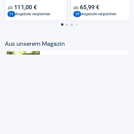
111,00 €
65,99 €
11
19
Angebote vergleichen
Angebote vergleichen
Aus unse­rem Maga­zin
Produkte
Das beste Küchen­ra­dio: Unter­bau
oder frei­ste­hend?
Zum Artikel
Produkte
Blue­tooth-​Boxen: Die bes­ten bis 200
Euro
Zum Artikel