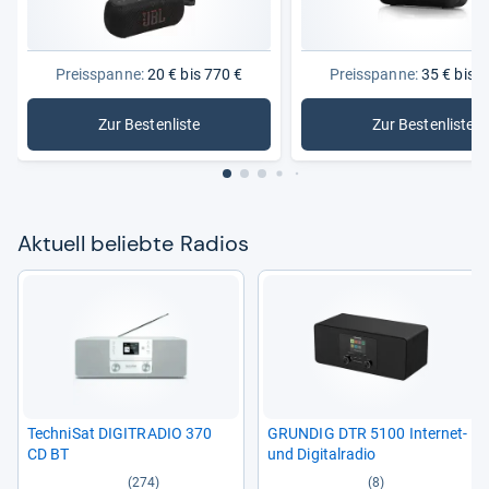
Preisspanne:
20 € bis 770 €
Preisspanne:
35 € bis 3
Zur Bestenliste
Zur Bestenliste
: Radios
: DAB-Rad
Aktu­ell beliebte Radios
Tech­ni­Sat DIGITRA­DIO 370
GRUN­DIG DTR 5100 Inter­net-​
CD BT
und Digi­tal­ra­dio
(274)
(8)