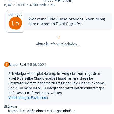
(1.093 Meinungen)
6,34"
OLED
4700 mAh
5G
Sehr gut
Wer keine Tele-​​Linse braucht, kann ruhig
1,5
zum nor­ma­len Pixel 9 grei­fen
Aktuelle Info wird geladen...
Unser Fazit
15.08.2024
Schwierige Modellplatzierung. Im Vergleich zum regulären
Pixel 9 derselbe Chip, dieselbe Hauptkamera, dieselbe
Software. Kommt aber mit zusätzlicher Tele-Linse für Zooms
und 4 GB mehr RAM. KI-Integration wirft Datenschutzfragen
auf. Besser auf Preissturz warten.
Vollständiges Fazit lesen
Stärken
Kompakte Größe ohne Leistungseinbußen