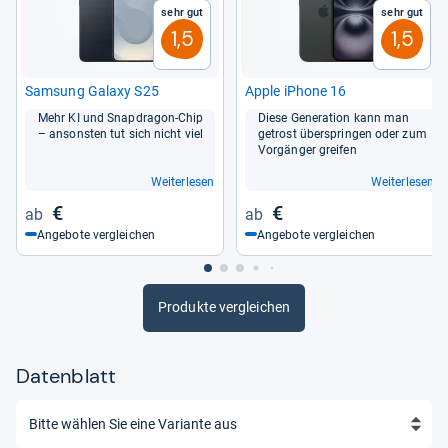
Sehr gut
Sehr gut
1,5
1,5
Sam­sung Galaxy S25
Apple iPhone 16
Mehr KI und Snap­dra­gon-​Chip
Diese Gene­ra­tion kann man
– ansons­ten tut sich nicht viel
getrost über­sprin­gen oder zum
Vor­gän­ger grei­fen
Weiterlesen
Weiterlesen
€
€
Angebote vergleichen
Angebote vergleichen
Produkte vergleichen
Datenblatt