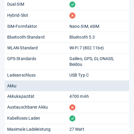
vorhanden
Dual-SIM
fehlt
Hybrid-Slot
SIM-Formfaktor
Nano-SIM
eSIM
Bluetooth-Standard
Bluetooth 5.3
WLAN-Standard
Wi-Fi 7 (802.11​be)
GPS-Standards
Galileo
GPS
GLONASS
Beidou
Ladeanschluss
USB Typ C
Akku
Akkukapazität
4700 mAh
fehlt
Austauschbarer Akku
vorhanden
Kabelloses Laden
Maximale Ladeleistung
27 Watt