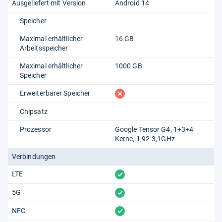
Ausgeliefert mit Version
Android 14
Speicher
Maximal erhältlicher
16 GB
Arbeitsspeicher
Maximal erhältlicher
1000 GB
Speicher
fehlt
Erweiterbarer Speicher
Chipsatz
Prozessor
Google Tensor G4, 1+3+4
Kerne, 1,92-3,1GHz
Verbindungen
vorhanden
LTE
vorhanden
5G
vorhanden
NFC