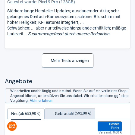
Getestet wurde:
Pixel 9 Pro (128GB)
Stärken: lange Hersteller-Updates; ausdauernder Akku; sehr
gelungenes Dreifach-Kamerasystem; schöner Bildschirm mit
hoher Helligkeit; KI-Features integriert, ...
Schwächen: ... aber nur teilweise hierzulande erhältlich; mäßige
Ladezeit.
- Zusammengefasst durch unsere Redaktion.
Mehr Tests anzeigen
Angebote
Wir arbeiten unabhängig und neutral. Wenn Sie auf ein verlinktes Shop-
Angebot klicken, unterstützen Sie uns dabei. Wir erhalten dann ggf. eine
Vergütung.
Mehr erfahren
Gebraucht
Neu
(592,00 €)
(ab 653,90 €)
653,90 €
Bester
Preis
Versand:
0,00 €