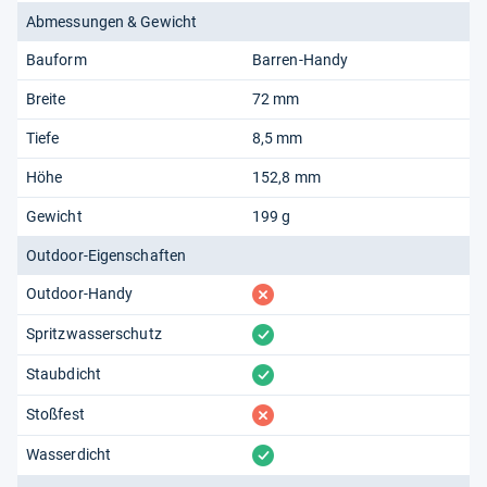
Abmessungen & Gewicht
Bauform
Barren-Handy
Breite
72 mm
Tiefe
8,5 mm
Höhe
152,8 mm
Gewicht
199 g
Outdoor-Eigenschaften
fehlt
Outdoor-Handy
vorhanden
Spritzwasserschutz
vorhanden
Staubdicht
fehlt
Stoßfest
vorhanden
Wasserdicht