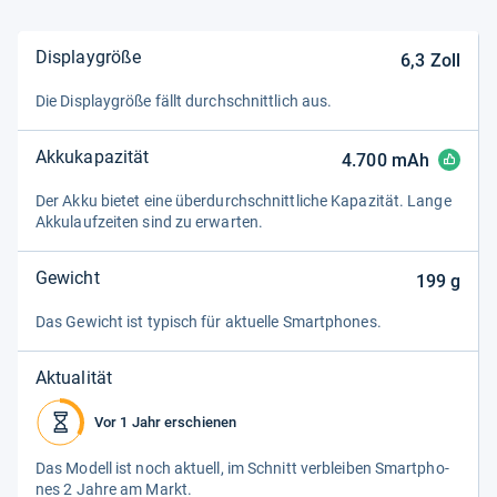
Displaygröße
6,3
Zoll
Die Dis­play­größe fällt durch­schnitt­lich aus.
Akkukapazität
4.700
mAh
Der Akku bie­tet eine über­durch­schnitt­li­che Kapa­zi­tät. Lange
Akku­lauf­zei­ten sind zu erwar­ten.
Gewicht
199
g
Das Gewicht ist typisch für aktu­elle Smart­pho­nes.
Aktualität
Vor 1 Jahr erschienen
Das Modell ist noch aktu­ell, im Schnitt ver­blei­ben Smart­pho­
nes 2 Jahre am Markt.