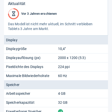
Aktualität
Vor 3 Jahren erschienen
Das Modell ist nicht mehr aktu­ell, im Schnitt ver­blei­ben
Tablets 3 Jahre am Markt.
Display
Displaygröße
10,4"
Displayauflösung (px)
2000 x 1200 (5:3)
Pixeldichte des Displays
224 ppi
Maximale Bildwiederholrate
60 Hz
Speicher
Arbeitsspeicher
4 GB
Speicherkapazität
32 GB
vorhanden
Erweiterbarer Speicher