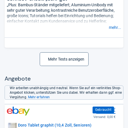
„Plus: Bambus-Ständer mitgeliefert; Aluminium-Unibody mit
sehr guter Verarbeitung; kontrastreiche Benutzeroberfläche,
große Icons; Tutorials helfen bei Einrichtung und Bedienung;
einfacher Kontakt zum Kundenservice und zu Helferline;
Teamviewer vorinstalliert, um das Tablet in Fernsteuerung zu
mehr...
nehmen; lautstarker Stereosound.
Minus: veralteter Prozessor; unterdurchschnittliches
Kamerasystem; keine Angaben zu Software-Updates.“
Mehr Tests anzeigen
Angebote
Wir arbeiten unabhängig und neutral. Wenn Sie auf ein verlinktes Shop-
Angebot klicken, unterstützen Sie uns dabei. Wir erhalten dann ggf. eine
Vergütung.
Mehr erfahren
229,99 €
Gebraucht
Versand:
0,00 €
Doro Tablet graphit (10,4 Zoll, Senioren)