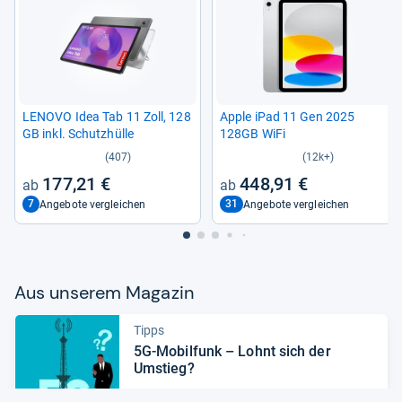
LENOVO Idea Tab 11 Zoll, 128
Apple iPad 11 Gen 2025
GB inkl. Schutz­hülle
128GB WiFi
(407)
(12k+)
177,21 €
448,91 €
7
31
Angebote vergleichen
Angebote vergleichen
Aus unse­rem Maga­zin
Tipps
5G-​Mobil­funk – Lohnt sich der
Umstieg?