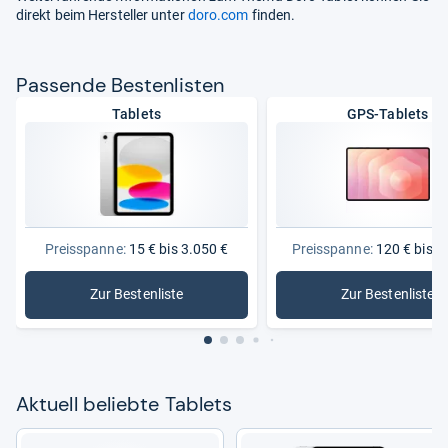
direkt beim Hersteller unter
doro.com
finden.
Pas­sende Bes­ten­lis­ten
Tablets
GPS-Tablets
Preisspanne:
15 € bis 3.050 €
Preisspanne:
120 € bis 1
Zur Bestenliste
Zur Bestenliste
: Tablets
: GPS-Tab
Aktu­ell beliebte Tablets