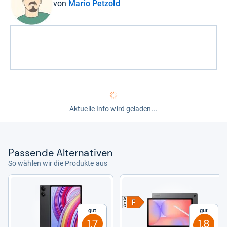
von
Mario Petzold
Aktuelle Info wird geladen...
Pas­sende Alter­na­ti­ven
So wählen wir die Produkte aus
Gut
Gut
1,7
1,8