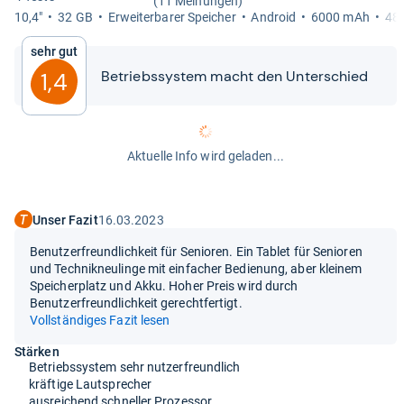
(11 Meinungen)
10,4"
32 GB
Erweiter­ba­rer Spei­cher
Android
6000 mAh
482
Sehr gut
Betriebs­sys­tem macht den Unter­schied
1,4
Aktuelle Info wird geladen...
Unser Fazit
16.03.2023
Benutzerfreundlichkeit für Senioren. Ein Tablet für Senioren
und Technikneulinge mit einfacher Bedienung, aber kleinem
Speicherplatz und Akku. Hoher Preis wird durch
Benutzerfreundlichkeit gerechtfertigt.
Vollständiges Fazit lesen
Stärken
Betriebssystem sehr nutzerfreundlich
kräftige Lautsprecher
ausreichend schneller Prozessor