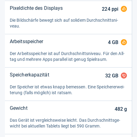
Pixeldichte des Displays
224
ppi
Die Bild­schärfe bewegt sich auf soli­dem Durch­schnitts­ni­
veau.
Arbeitsspeicher
4
GB
Der Arbeitsspei­cher ist auf Durch­schnitts­ni­veau. Für den All­
tag und meh­rere Apps par­al­lel ist genug Spiel­raum.
Speicherkapazität
32
GB
Der Spei­cher ist etwas knapp bemes­sen. Eine Spei­che­rer­wei­
te­rung (falls mög­lich) ist rat­sam.
Gewicht
482
g
Das Gerät ist ver­gleichs­weise leicht. Das Durch­schnitts­ge­
wicht bei aktu­el­len Tablets liegt bei 590 Gramm.