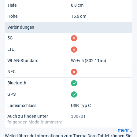
Tiefe
0,8 cm
Höhe
15,6 cm
Verbindungen
fehlt
5G
fehlt
LTE
WLAN-Standard
Wi-Fi 5 (802.11​ac)
fehlt
NFC
vorhanden
Bluetooth
vorhanden
GPS
Ladeanschluss
USB Typ C
Auch zu finden unter
380701
folgenden Modellnummern:
mehr...
Weiterführende Informationen zum Thema Doro Tablet können Sie