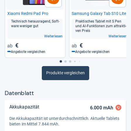
Xiaomi Redmi Pad Pro
Sam­sung Galaxy Tab S10 Lite
Tech­nisch her­aus­ra­gend, Soft­
Prak­ti­sches Tablet mit S Pen
ware weni­ger gut
und AI-​Funk­tio­nen zum attrak­ti­
ven Preis
Weiterlesen
Weiterlesen
€
€
Angebote vergleichen
Angebote vergleichen
Produkte vergleichen
Datenblatt
Akkukapazität
6.000
mAh
Die Akku­ka­pa­zi­tät ist unter­durch­schnitt­lich. Aktu­elle Tablets
bie­ten im Mit­tel 7.844 mAh.