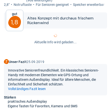
(968 Meinungen)
2,8"
Not­ruftaste
Für Senio­ren geeig­net
Spei­cher erweiter­bar
Gut
Altes Kon­zept mit durch­aus fri­schem
1,8
Rücken­wind
Aktuelle Info wird geladen...
Unser Fazit
25.09.2019
Innovative Seniorenfreundlichkeit. Ein klassisches Senioren-
Handy mit modernen Elementen wie GPS-Ortung und
informativem Außendisplay. Ideal für ältere Menschen, die
Einfachheit und Sicherheit schätzen.
Vollständiges Fazit lesen
Stärken
praktisches Außendisplay
Eigene Tasten für Favoriten, Kamera und SMS