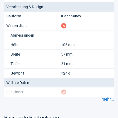
Verarbeitung & Design
Bauform
Klapphandy
fehlt
Wasserdicht
Abmessungen
Höhe
106 mm
Breite
57 mm
Tiefe
21 mm
Gewicht
124 g
Weitere Daten
fehlt
Für Kinder
mehr...
Pas­sende Bes­ten­lis­ten