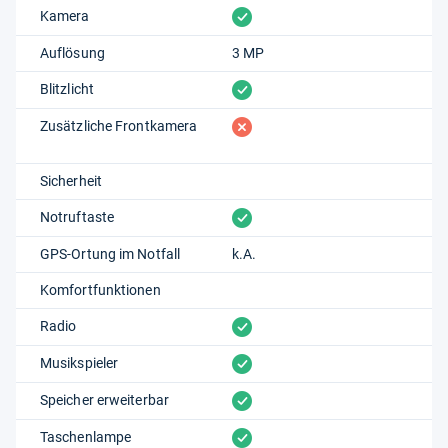
vorhanden
Kamera
Auflösung
3 MP
vorhanden
Blitzlicht
fehlt
Zusätzliche Frontkamera
Sicherheit
vorhanden
Notruftaste
GPS-Ortung im Notfall
k.A.
Komfortfunktionen
vorhanden
Radio
vorhanden
Musikspieler
vorhanden
Speicher erweiterbar
vorhanden
Taschenlampe