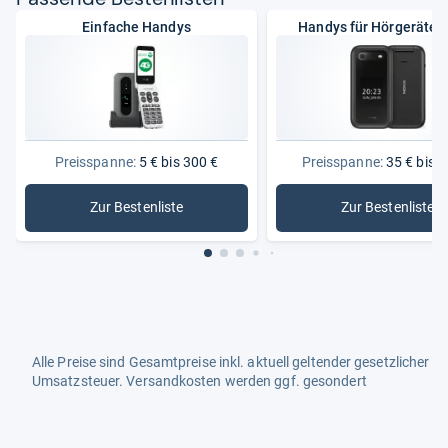
Einfache Handys
Handys für Hörgerätet
Preisspanne:
5 € bis 300 €
Preisspanne:
35 € bis 2
Zur Bestenliste
Zur Bestenliste
: Einfache Handys
: Handys 
Alle Preise sind Gesamtpreise inkl. aktuell geltender gesetzlicher
Umsatzsteuer. Versandkosten werden ggf. gesondert
berechnet. Maßgeblich sind der Gesamtpreis und die
Versandkosten, die der jeweilige Shop zum Zeitpunkt des
Kaufes anbietet.