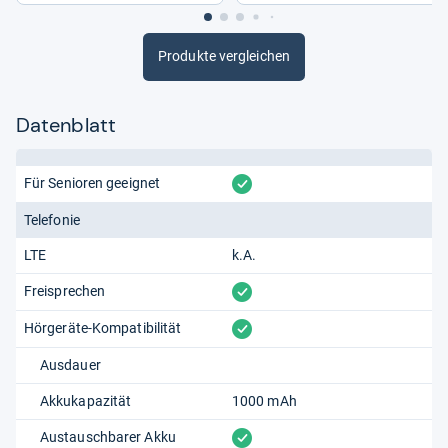
Produkte vergleichen
Datenblatt
vorhanden
Für Senioren geeignet
Telefonie
LTE
k.A.
vorhanden
Freisprechen
vorhanden
Hörgeräte-Kompatibilität
Ausdauer
Akkukapazität
1000 mAh
vorhanden
Austauschbarer Akku