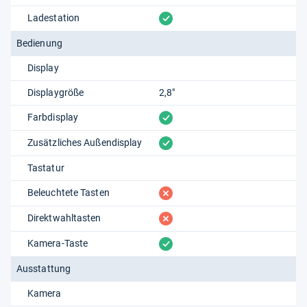
vorhanden
Ladestation
Bedienung
Display
Displaygröße
2,8"
vorhanden
Farbdisplay
vorhanden
Zusätzliches Außendisplay
Tastatur
fehlt
Beleuchtete Tasten
fehlt
Direktwahltasten
vorhanden
Kamera-Taste
Ausstattung
Kamera