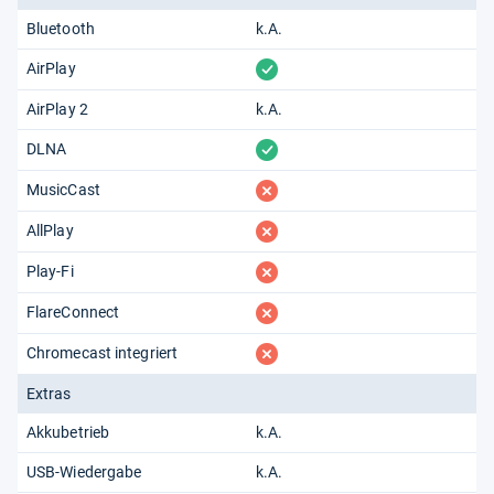
Bluetooth
k.A.
vorhanden
AirPlay
AirPlay 2
k.A.
vorhanden
DLNA
fehlt
MusicCast
fehlt
AllPlay
fehlt
Play-Fi
fehlt
FlareConnect
fehlt
Chromecast integriert
Extras
Akkubetrieb
k.A.
USB-Wiedergabe
k.A.