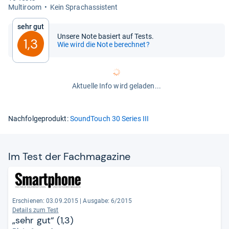
Mul­ti­room
Kein Sprachas­sis­tent
Sehr gut
Unsere Note basiert auf Tests.
1,3
Wie wird die Note berechnet?
Aktuelle Info wird geladen...
Nachfolgeprodukt:
SoundTouch 30 Series III
Im Test der Fach­ma­ga­zine
Erschienen: 03.09.2015
|
Ausgabe: 6/2015
Details zum Test
„sehr gut“ (1,3)