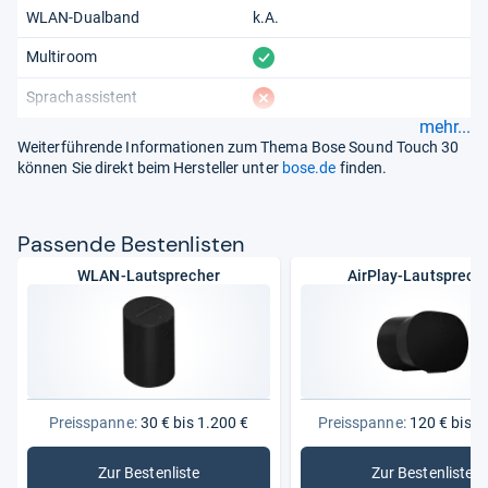
WLAN-Dualband
k.A.
vorhanden
Multiroom
fehlt
Sprachassistent
mehr...
Weiterführende Informationen zum Thema Bose Sound Touch 30
können Sie direkt beim Hersteller unter
bose.de
finden.
Pas­sende Bes­ten­lis­ten
WLAN-Lautsprecher
AirPlay-Lautsprech
Preisspanne:
30 € bis 1.200 €
Preisspanne:
120 € bis 1
Zur Bestenliste
Zur Bestenliste
: WLAN-Lautsprecher
: AirPlay