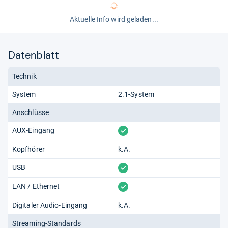
Aktuelle Info wird geladen...
Datenblatt
Technik
System
2.1-System
Anschlüsse
vorhanden
AUX-Eingang
Kopfhörer
k.A.
vorhanden
USB
vorhanden
LAN / Ethernet
Digitaler Audio-Eingang
k.A.
Streaming-Standards