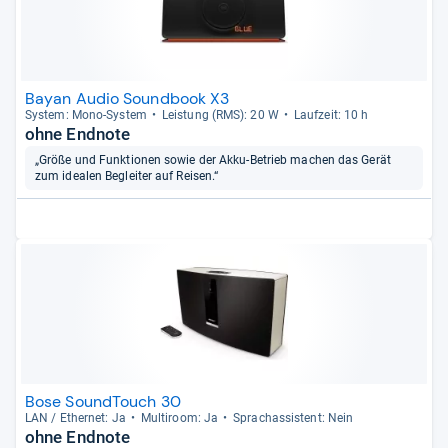
Bayan Audio Soundbook X3
Sys­tem: Mono-​Sys­tem
Leis­tung (RMS): 20 W
Lauf­zeit: 10 h
ohne Endnote
„Größe und Funktionen sowie der Akku-Betrieb machen das Gerät
zum idealen Begleiter auf Reisen.“
Bose SoundTouch 30
LAN / Ether­net: Ja
Mul­ti­room: Ja
Sprachas­sis­tent: Nein
ohne Endnote