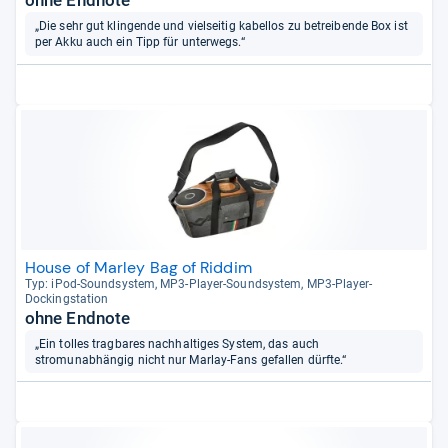
ohne Endnote
„Die sehr gut klingende und vielseitig kabellos zu betreibende Box ist
per Akku auch ein Tipp für unterwegs.“
House of Marley Bag of Riddim
Typ: iPod-​Sound­sys­tem, MP3-​Player-​Sound­sys­tem, MP3-​Player-​
Dockings­ta­tion
ohne Endnote
„Ein tolles tragbares nachhaltiges System, das auch
stromunabhängig nicht nur Marlay-Fans gefallen dürfte.“