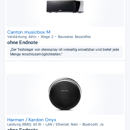
Canton musicbox M
Ver­stär­kung: Aktiv
Wege: 2
Bau­weise: Bass­re­flex
ohne Endnote
„Der Testsieger von stereoplay ist vielseitig einsetzbar und bietet jede
Menge Anschlussmöglichkeiten.“
Harman / Kardon Onyx
Leis­tung (RMS): 60 W
LAN / Ether­net: Nein
Blue­tooth: Ja