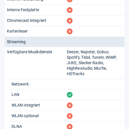
fehlt
Interne Festplatte
fehlt
Chromecast integriert
fehlt
Kartenleser
Streaming
Verfügbare Musikdienste
Deezer
Napster
Qobuz
Spotify
Tidal
TuneIn
WiMP
JUKE
Slacker Radio
HighResAudio
Murfie
HDTracks
Netzwerk
vorhanden
LAN
fehlt
WLAN integriert
fehlt
WLAN optional
fehlt
DLNA