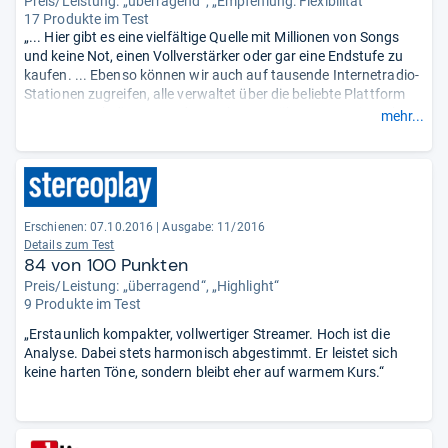
Preis/Leistung: „überragend“, „Empfehlung: Flexibilität“
17 Produkte im Test
„... Hier gibt es eine vielfältige Quelle mit Millionen von Songs
und keine Not, einen Vollverstärker oder gar eine Endstufe zu
kaufen. ... Ebenso können wir auch auf tausende Internetradio-
Stationen zugreifen, alle verwaltet über die beliebte Plattform
Tune-In. Auch die passende App hat uns überzeugt. Hier geht
mehr...
die Wahl der gewünschten Musiktitel rasant schnell und
überragend stabil von der Hand. ...“
Erschienen: 07.10.2016
|
Ausgabe: 11/2016
Details zum Test
84 von 100 Punkten
Preis/Leistung: „überragend“, „Highlight“
9 Produkte im Test
„Erstaunlich kompakter, vollwertiger Streamer. Hoch ist die
Analyse. Dabei stets harmonisch abgestimmt. Er leistet sich
keine harten Töne, sondern bleibt eher auf warmem Kurs.“