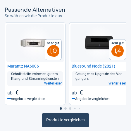
Pas­sende Alter­na­ti­ven
So wählen wir die Produkte aus
Sehr gut
Sehr gut
1,0
1,4
Marantz NA6006
Blue­sound Node (2021)
Schnitt­stelle zwi­schen gutem
Gelun­ge­nes Upgrade des Vor­
Klang und Stre­a­ming­diens­ten
gän­gers
Weiterlesen
Weiterlesen
€
€
Angebote vergleichen
Angebote vergleichen
Produkte vergleichen