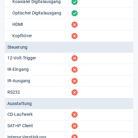
vorhanden
Koaxialer Digitalausgang
vorhanden
Optischer Digitalausgang
fehlt
HDMI
fehlt
Kopfhörer
Steuerung
fehlt
12-Volt-Trigger
fehlt
IR-Eingang
fehlt
IR-Ausgang
fehlt
RS232
Ausstattung
fehlt
CD-Laufwerk
fehlt
SAT>IP Client
fehlt
Interne Verstärkung