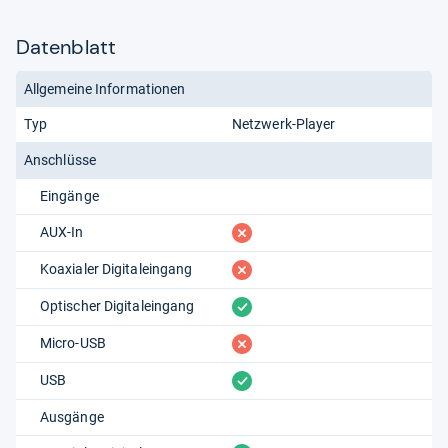
Datenblatt
Allgemeine Informationen
Typ
Netzwerk-Player
Anschlüsse
Eingänge
fehlt
AUX-In
fehlt
Koaxialer Digitaleingang
vorhanden
Optischer Digitaleingang
fehlt
Micro-USB
vorhanden
USB
Ausgänge