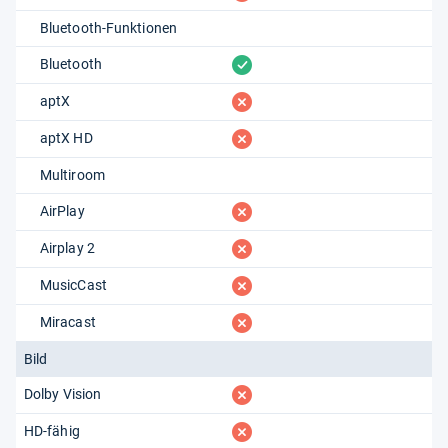
Bluetooth-Funktionen
vorhanden
Bluetooth
fehlt
aptX
fehlt
aptX HD
Multiroom
fehlt
AirPlay
fehlt
Airplay 2
fehlt
MusicCast
fehlt
Miracast
Bild
fehlt
Dolby Vision
fehlt
HD-fähig