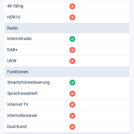
fehlt
4K-fähig
fehlt
HDR10
Radio
vorhanden
Internetradio
fehlt
DAB+
fehlt
UKW
Funktionen
vorhanden
Smartphonesteuerung
fehlt
Sprachassistent
fehlt
Internet-TV
fehlt
Internetbrowser
fehlt
Dual Band