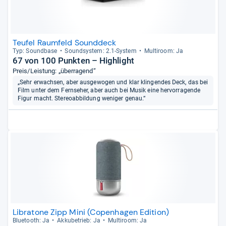
Teufel Raumfeld Sounddeck
Typ: Sound­base
Sound­sys­tem: 2.1-​Sys­tem
Mul­ti­room: Ja
67 von 100 Punkten – Highlight
Preis/Leistung: „überragend“
„Sehr erwachsen, aber ausgewogen und klar klingendes Deck, das bei
Film unter dem Fernseher, aber auch bei Musik eine hervorragende
Figur macht. Stereoabbildung weniger genau.“
Libratone Zipp Mini (Copenhagen Edition)
Blue­tooth: Ja
Akku­be­trieb: Ja
Mul­ti­room: Ja