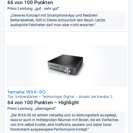
66 von 100 Punkten
Preis/Leistung: „gut - sehr gut“
„Cleveres Konzept mit Smartphone-App und flexiblem
Batteriebetrieb, füllt in Stereo erstaunlich den Raum. Letzte
audiophile Feinheiten darf man aber nicht erwarten.“
Yamaha WXA-50
Typ: Voll­ver­stär­ker
Tech­no­lo­gie: Digi­tal
Anzahl der Kanäle: 2
64 von 100 Punkten – Highlight
Preis/Leistung: „überragend“
„Der WXA-50 ist extrem vielseitig und so leistungsstark ausgelegt,
dass er auch in mittelgroßen Räumen mit Boxen, die ein Vielfaches
von ihm selbst kosten, eine kraftvolle, saubere und dabei tonal
hinreichend ausgewogene Performance hinlegt.“