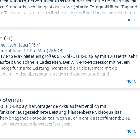
nnen Rändern; hervorragende Performance; sehr gute Connectivity mit
llen Standards; sehr lange Akkulaufzeit; starke Fotoqualität bei Tag und
e Telekamera; Nutzeroberfläche mit vielen Funktionen - perfekt für das
ystem.
mehr...
 und sehr schwer; mäßiger Empfang (LTE und 5G); kein HiRes-Audio
oth.“
 (1,1)
ng: „sehr teuer“ (5,4)
urde:
iPhone 17 Pro Max (256GB)
17 Pro Max bietet ein großes 6,9-Zoll-OLED-Display mit 120 Hertz, sehr
aufzeit und schnelle Ladezeiten. Der A19-Pro-Prozessor mit neuem
sorgt für starke Leistung, während die Triple-Kamera mit 48
und 4K-Video überzeugt. Positiv sind zudem Staub- und
z, Face ID und der anpassbare Action-Button. Schwächen liegen bei
mehr...
ausgereiften KI und der teilweise störenden Dynamic
sammengefasst durch unsere Redaktion.
5 Sternen
 OLED-Display; hervorragende Akkulaufzeit; endlich mit
funktion; ausgezeichnete Leistung; klassenbeste Videoqualität;
 hervorragende Fotoqualität, wenn auch nicht klassenführend; 2 TB
ion; hervorragende Wasserfestigkeit.
trittenes Design; trotz Umstellung auf Aluminiumgehäuse und
mehr...
einer Dampfkammer hat sich die Leistung nicht verbessert; die neue