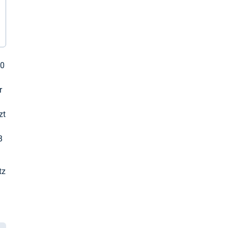
20
r
zt
B
tz