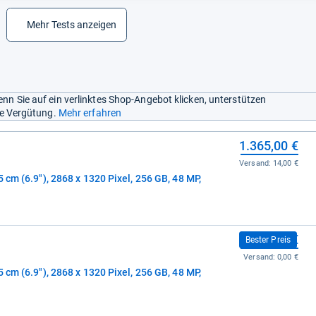
 ist nicht die massive Verbesserung; Apple iOS 26 ist chaotisch; das
rät ist nicht im Lieferumfang enthalten.
- Zusammengefasst durch
Mehr Tests anzeigen
ktion.
nn Sie auf ein verlinktes Shop-Angebot klicken, unterstützen
ine Vergütung.
Mehr erfahren
1.365,00 €
Versand:
14,00 €
 cm (6.9"), 2868 x 1320 Pixel, 256 GB, 48 MP,
1.365,42 €
Bester Preis
Versand:
0,00 €
 cm (6.9"), 2868 x 1320 Pixel, 256 GB, 48 MP,