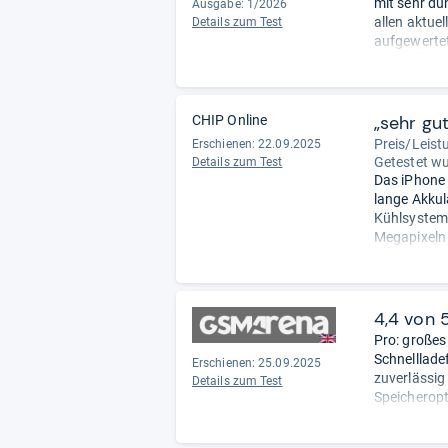
mit sehr dü
Ausgabe: 1/2026
allen aktue
Details zum Test
aufgewertet
Apple-Ökos
Minus: groß
über Blueto
„sehr gut“
CHIP Online
Preis/Leistu
Erschienen: 22.09.2025
Getestet w
Details zum Test
Das iPhone 
lange Akkul
Kühlsystem 
Megapixeln 
Wasserschut
der noch un
Island.
- Zu
4,4 von 
Pro: großes
Schnelllade
Erschienen: 25.09.2025
zuverlässig
Details zum Test
Speicheropt
Contra: ums
Einführung 