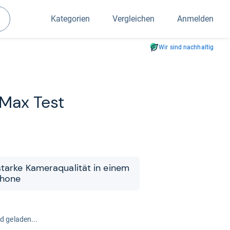
Kategorien
Vergleichen
Anmelden
Suchen
Wir sind nachhaltig
 Max Test
starke Kame­raqua­li­tät in einem
­phone
rd geladen...