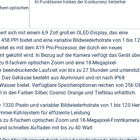
KI-Funktionen hinken der Konkurrenz hinterher
chem optischen
r
rt sich mit einem 6,9 Zoll großen OLED-Display, das eine
458 PPI bietet und eine variable Bildwiederholrate von 1 bis 1
eitet es mit dem A19 Pro-Prozessor, der durch ein neues
 gekühlt wird. In Bezug auf die Kamera verfügt das Gerät übe
s zu 8-fachem optischen Zoom und eine 18-Megapixel-
e beeindruckende Laufzeit von bis zu 27 Stunden und unterstüt
t. Das Gehäuse besteht aus Aluminium und ist nach IP68
d Wasser bietet. Verfügbare Speicheroptionen reichen von 256 G
 in den Farben Silber, Cosmic Orange und Tiefblau erhältlich.
 1320 Pixeln und variabler Bildwiederholrate von 1 bis 120 Her
mer-Kühlsystem für effiziente Leistung
bis zu 8-fachem optischen Zoom und 18-Megapixel-Frontkamera
und schnelles Aufladen mit bis zu 40 Watt