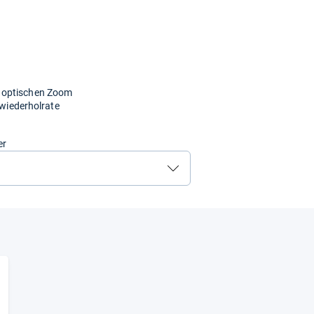
 optischen Zoom
dwiederholrate
er