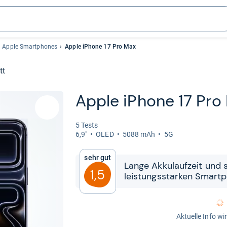
Apple Smartphones
Apple iPhone 17 Pro Max
tt
Apple iPhone 17 Pro
5 Tests
6,9"
OLED
5088 mAh
5G
Sehr gut
Lange Akku­lauf­zeit und 
1,5
leis­tungs­star­ken Smart
Aktuelle Info wi