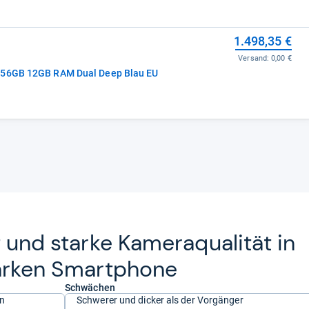
1.498,35 €
Versand:
0,00 €
 256GB 12GB RAM Dual Deep Blau EU
 und starke Kame­raqua­li­tät in
ar­ken Smart­phone
Schwächen
en
Schwerer und dicker als der Vorgänger