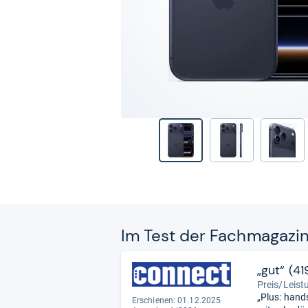
Im Test der Fach­ma­ga­zi
„gut“ (4
Preis/Leist
„Plus: hand
Erschienen: 01.12.2025