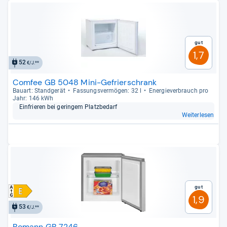
Gut
1,7
52
€/J.**
Comfee GB 5048 Mini-Gefrierschrank
Bau­art: Stand­ge­rät
Fas­sungs­ver­mö­gen: 32 l
Ener­gie­ver­brauch pro
Jahr: 146 kWh
Ein­frie­ren bei gerin­gem Platz­be­darf
Weiterlesen
Gut
1,9
53
€/J.**
Bomann GB 7246