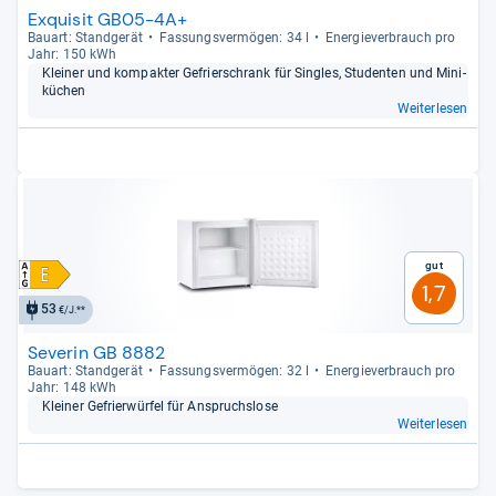
Exquisit GB05-4A+
Bau­art: Stand­ge­rät
Fas­sungs­ver­mö­gen: 34 l
Ener­gie­ver­brauch pro
Jahr: 150 kWh
Klei­ner und kom­pak­ter Gefrier­schrank für Singles, Stu­den­ten und Mini­
kü­chen
Weiterlesen
Gut
1,7
53
€/J.**
Severin GB 8882
Bau­art: Stand­ge­rät
Fas­sungs­ver­mö­gen: 32 l
Ener­gie­ver­brauch pro
Jahr: 148 kWh
Klei­ner Gefrier­wür­fel für Anspruchs­lose
Weiterlesen