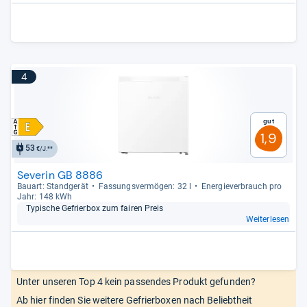
4
Gut
1,9
53
€/J.**
Severin GB 8886
Bau­art: Stand­ge­rät
Fas­sungs­ver­mö­gen: 32 l
Ener­gie­ver­brauch pro
Jahr: 148 kWh
Typi­sche Gefrier­box zum fai­ren Preis
Weiterlesen
Unter unseren Top 4 kein passendes Produkt gefunden?
Ab hier finden Sie weitere Gefrierboxen nach Beliebtheit