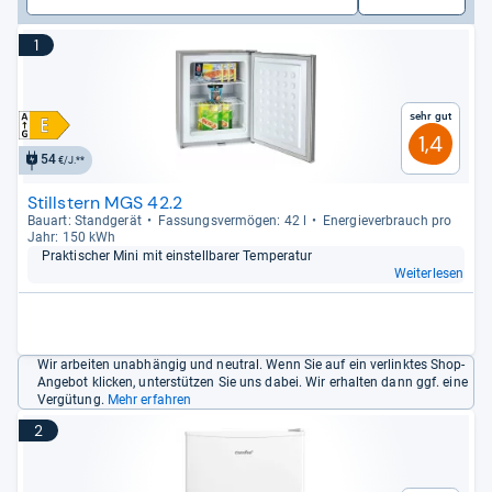
1
Sehr gut
1,4
54
€/J.**
Stillstern MGS 42.2
Bau­art: Stand­ge­rät
Fas­sungs­ver­mö­gen: 42 l
Ener­gie­ver­brauch pro
Jahr: 150 kWh
Prak­ti­scher Mini mit ein­stell­ba­rer Tem­pe­ra­tur
Weiterlesen
Wir arbeiten unabhängig und neutral. Wenn Sie auf ein verlinktes Shop-
Angebot klicken, unterstützen Sie uns dabei. Wir erhalten dann ggf. eine
Vergütung.
Mehr erfahren
2