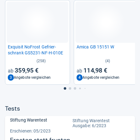
Exqui­sit NoFrost Gefrier­
Amica GB 15151 W
schrank GS5231-​NF-​H-​010E
(258)
(4)
359,95 €
114,98 €
3
4
Angebote vergleichen
Angebote vergleichen
Tests
Stiftung Warentest
Stiftung Warentest
Ausgabe: 6/2023
Erschienen: 05/2023
Frosten statt frusten