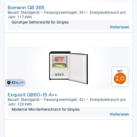
Bomann GB 388
Bau­art: Stand­ge­rät
Fas­sungs­ver­mö­gen: 30 l
Ener­gie­ver­brauch pro
Jahr: 117 kWh
Güns­ti­ger Gefrier­wür­fel für Singles
Weiterlesen
Gut
2,0
43
€/J.**
Exquisit GB60-15 A++
Bau­art: Stand­ge­rät
Fas­sungs­ver­mö­gen: 42 l
Ener­gie­ver­brauch pro
Jahr: 120 kWh
Moder­ner Mini-​Gefrier­schrank für Singles
Weiterlesen