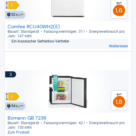
Gut
1,6
52
€/J.**
Comfee RCU40WH2(E)
Bau­art: Stand­ge­rät
Fas­sungs­ver­mö­gen: 31 l
Ener­gie­ver­brauch pro
Jahr: 147 kWh
Ein klas­si­scher Gefrier­box-​Ver­tre­ter
Weiterlesen
3
Gut
1,8
54
€/J.**
Bomann GB 7236
Bau­art: Stand­ge­rät
Fas­sungs­ver­mö­gen: 42 l
Ener­gie­ver­brauch pro
Jahr: 150 kWh
Zum Produkt