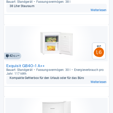
Bau­art: Stand­ge­rät
Fas­sungs­ver­mö­gen: 38 l
38 Liter Stau­raum
Weiterlesen
Gut
1,6
42
€/J.**
Exquisit GB40-1 A++
Bau­art: Stand­ge­rät
Fas­sungs­ver­mö­gen: 30 l
Ener­gie­ver­brauch pro
Jahr: 117 kWh
Kom­pakte Gefrier­box für den Urlaub oder für das Büro
Weiterlesen