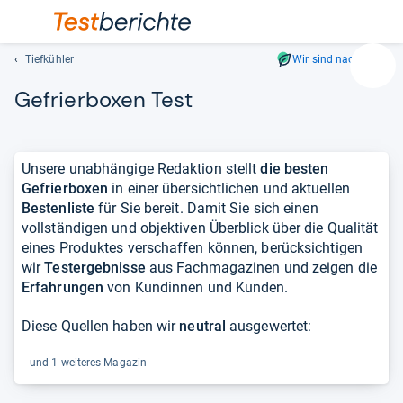
Tiefkühler
Wir sind nachhaltig
Suc
Gefrier­bo­xen Test
Geben
Sie
mindest
drei
Unsere unabhängige Redaktion stellt
die besten
Zeichen
Gefrierboxen
in einer übersichtlichen und aktuellen
ein.
Bestenliste
für Sie bereit. Damit Sie sich einen
Vorschl
vollständigen und objektiven Überblick über die Qualität
erschei
eines Produktes verschaffen können, berücksichtigen
automat
wir
Testergebnisse
aus Fachmagazinen und zeigen die
und
Erfahrungen
von Kundinnen und Kunden.
lassen
sich
Diese Quellen haben wir
neutral
ausgewertet:
mit
den
und 1 weiteres Magazin
Pfeiltas
auswähl