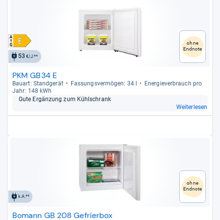
ohne
Endnote
53
€/J.**
PKM GB34 E
Bau­art: Stand­ge­rät
Fas­sungs­ver­mö­gen: 34 l
Ener­gie­ver­brauch pro
Jahr: 148 kWh
Gute Ergän­zung zum Kühl­schrank
Weiterlesen
ohne
Endnote
k.A.**
Bomann GB 208 Gefrierbox