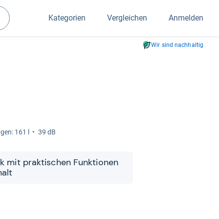
Kategorien
Vergleichen
Anmelden
Suchen
Wir sind nachhaltig
­gen: 161 l
39 dB
ank mit prak­ti­schen Funk­tio­nen
alt