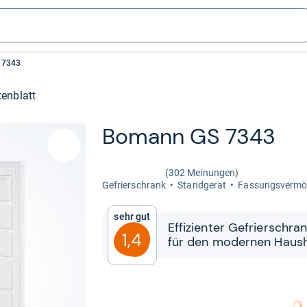
 7343
enblatt
Bomann GS 7343
(302 Meinungen)
Gefrier­schrank
Stand­ge­rät
Fas­sungs­ver­mö
Sehr gut
Effi­zi­en­ter Gefrier­schr
1,4
für den moder­nen Haus­h