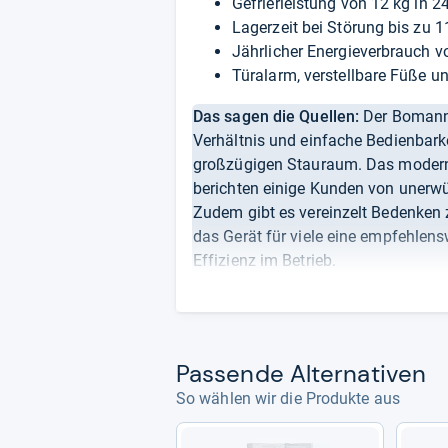
Gefrierleistung von 12 kg in 
Lagerzeit bei Störung bis zu 
Jährlicher Energieverbrauch v
Türalarm, verstellbare Füße 
Das sagen die Quellen:
Der Bomann 
Verhältnis und einfache Bedienbarke
großzügigen Stauraum. Das moderne
berichten einige Kunden von unerw
Zudem gibt es vereinzelt Bedenken z
das Gerät für viele eine empfehlen
Effizienz im Betrieb.
Note:
„Gut“ (1,60)
Von uns ausgewertete Quellen:
Pas­sende Alter­na­ti­ven
Euronics
So wählen wir die Produkte aus
MediaMarkt
Kühlschrank.com