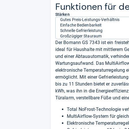
Funk­tio­nen für 
Stärken
Gutes Preis-Leistungs-Verhältnis
Einfache Bedienbarkeit
Schnelle Gefrierleistung
Großzügiger Stauraum
Der Bomann GS 7343 ist ein freisteh
ideal für Haushalte mit mittlerem G
und einer Abtauautomatik, verhindert
Wartungsaufwand. Das MultiAirflow
elektronische Temperaturregelung ei
ermöglicht. Mit einer Gefrierleistun
bis zu 11 Stunden bietet er zuverläs
kWh, was ihn in die Energieeffizie
Türalarm, verstellbare Füße und ei
Total NoFrost-Technologie ver
MultiAirflow-System für glei
Elektronische Temperaturregel