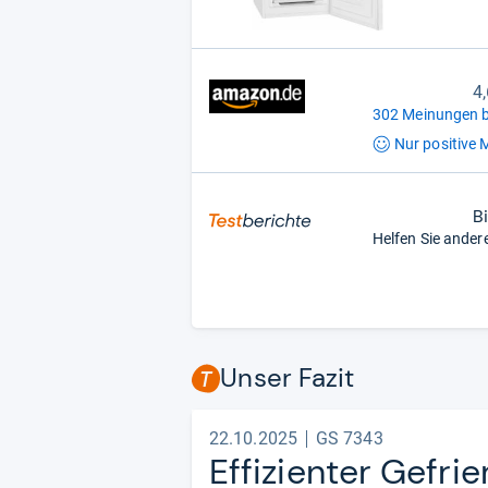
4
302 Meinungen b
Nur positive
M
B
Helfen Sie ander
Unser Fazit
22.10.2025
GS 7343
Effi­zi­en­ter Gefr