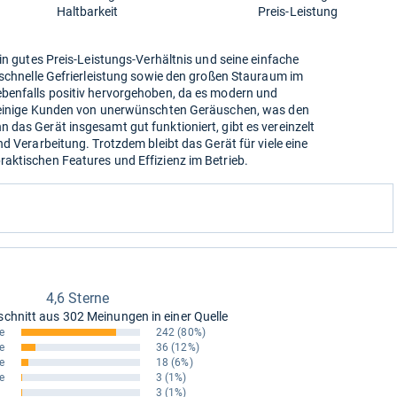
Haltbarkeit
Preis-Leistung
in gutes Preis-Leistungs-Verhältnis und seine einfache
 schnelle Gefrierleistung sowie den großen Stauraum im
benfalls positiv hervorgehoben, da es modern und
n einige Kunden von unerwünschten Geräuschen, was den
das Gerät insgesamt gut funktioniert, gibt es vereinzelt
d Verarbeitung. Trotzdem bleibt das Gerät für viele eine
aktischen Features und Effizienz im Betrieb.
4,6 Sterne
schnitt aus
302 Meinungen in einer Quelle
e
242
(80%)
e
36
(12%)
e
18
(6%)
e
3
(1%)
3
(1%)