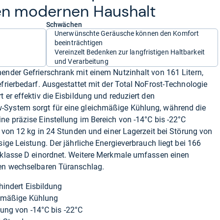
den moder­nen Haus­halt
Schwächen
Unerwünschte Geräusche können den Komfort
beeinträchtigen
Vereinzelt Bedenken zur langfristigen Haltbarkeit
und Verarbeitung
ender Gefrierschrank mit einem Nutzinhalt von 161 Litern,
efrierbedarf. Ausgestattet mit der Total NoFrost-Technologie
 er effektiv die Eisbildung und reduziert den
-System sorgt für eine gleichmäßige Kühlung, während die
ne präzise Einstellung im Bereich von -14°C bis -22°C
g von 12 kg in 24 Stunden und einer Lagerzeit bei Störung von
sige Leistung. Der jährliche Energieverbrauch liegt bei 166
nzklasse D einordnet. Weitere Merkmale umfassen einen
nen wechselbaren Türanschlag.
hindert Eisbildung
chmäßige Kühlung
ung von -14°C bis -22°C