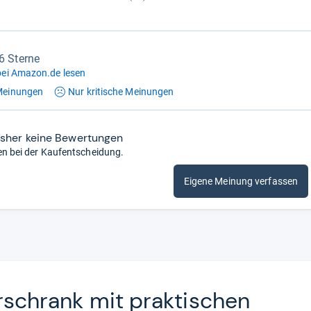
,6 Sterne
ei Amazon.de lesen
einungen
Nur kritische
Meinungen
isher keine Bewertungen
en bei der Kaufentscheidung.
Eigene Meinung verfassen
ier­schrank mit prak­ti­schen