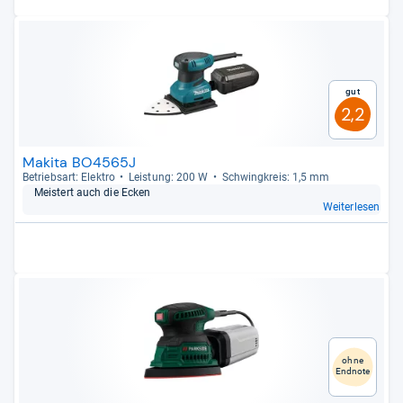
Gut
2,2
Makita BO4565J
Betriebs­art: Elek­tro
Leis­tung: 200 W
Schwing­kreis: 1,5 mm
Meis­tert auch die Ecken
Weiterlesen
ohne
Endnote