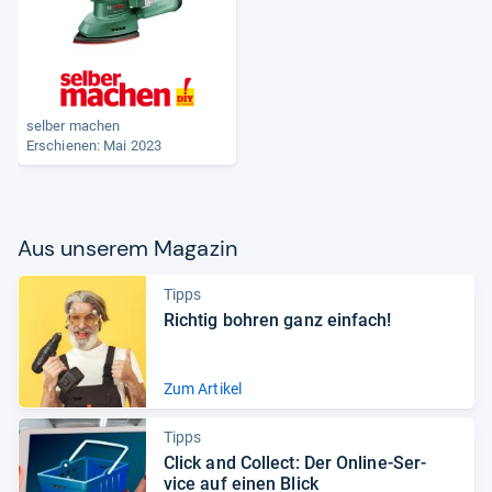
selber machen
Erschienen: Mai 2023
Aus unse­rem Maga­zin
Tipps
Rich­tig boh­ren ganz ein­fach!
Zum Artikel
Tipps
Click and Col­lect: Der Online-​Ser­
vice auf einen Blick