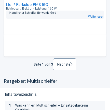
Lidl / Parkside PMS 160
Betriebs­art: Elek­tro
Leis­tung: 160 W
Hand­li­cher Schlei­fer für wenig Geld
Weiterlesen
Seite 1 von 3
Nächste
weiter
Ratgeber: Multischleifer
Inhaltsverzeichnis
Was kann ein Multischleifer – Einsatzgebiete im