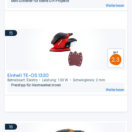
Mini-​Schlei­fer für kleine DIY-​Pro­jekte
Weiterlesen
15
Gut
2,3
Einhell TE-OS 1320
Betriebs­art: Elek­tro
Leis­tung: 130 W
Schwing­kreis: 2 mm
Preis­tipp für Heim­wer­ker:innen
Weiterlesen
16