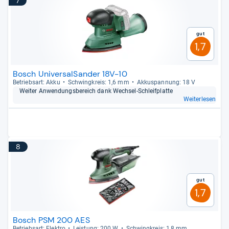
7
Gut
1,7
Bosch UniversalSander 18V-10
Betriebs­art: Akku
Schwing­kreis: 1,6 mm
Akku­span­nung: 18 V
Wei­ter Anwen­dungs­be­reich dank Wech­sel-​Schleif­platte
Weiterlesen
8
Gut
1,7
Bosch PSM 200 AES
Betriebs­art: Elek­tro
Leis­tung: 200 W
Schwing­kreis: 1,8 mm