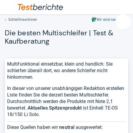
Schleifmaschinen
Wir sind nachhaltig
Suc
Die bes­ten Mul­tischlei­fer | Test &
Geben
Sie
Kauf­be­ra­tung
mindest
drei
Zeichen
Multifunktional einsetzbar, klein und handlich: Sie
ein.
schleifen überall dort, wo andere Schleifer nicht
Vorschl
hinkommen.
erschei
automat
In dieser von unserer unabhängigen Redaktion erstellen
und
Liste finden Sie die derzeit besten Multischleifer.
lassen
Durchschnittlich werden die Produkte mit Note 2,1
sich
bewertet.
Aktuelles Spitzenprodukt
ist Einhell TE-OS
mit
18/150 Li Solo.
den
Pfeiltas
Diese Quellen haben wir
neutral
ausgewertet:
auswähl