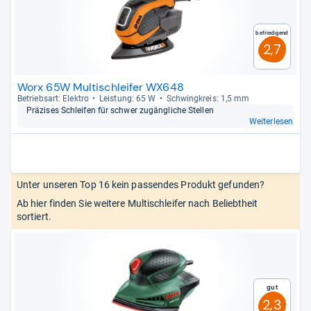
Befriedigend
2,7
Worx 65W Multischleifer WX648
Betriebs­art: Elek­tro
Leis­tung: 65 W
Schwing­kreis: 1,5 mm
Prä­zi­ses Schlei­fen für schwer zugäng­li­che Stel­len
Weiterlesen
Unter unseren Top 16 kein passendes Produkt gefunden?
Ab hier finden Sie weitere Multischleifer nach Beliebtheit
sortiert.
Gut
2,3