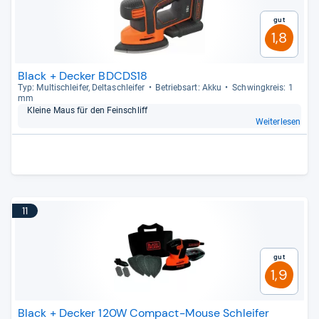
Gut
1,8
Black + Decker BDCDS18
Typ: Mul­tischlei­fer, Del­ta­sch­lei­fer
Betriebs­art: Akku
Schwing­kreis: 1
mm
Kleine Maus für den Fein­schliff
Weiterlesen
11
Gut
1,9
Black + Decker 120W Compact-Mouse Schleifer