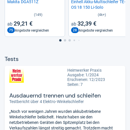
Makita DGA511Z
Ein­hell Akku-​Mul­tischlei­fer TE-​
OS 18 150 Li-​Solo
(149)
(4k+)
29,21 €
32,39 €
75
28
Angebote vergleichen
Angebote vergleichen
Tests
Heimwerker Praxis
Ausgabe: 1/2024
Erschienen: 12/2023
Seiten: 7
Ausdauernd trennen und schleifen
Testbericht über 4 Elektro-Winkelschleifer
„Noch vor wenigen Jahren wurden akkubetriebene
Winkelschleifer belächelt. Heute haben sie den
netzbetriebenen Geräten den Spitzenplatz bei den
Verkaufszahlen längst streitig gemacht. Trotzdem macht