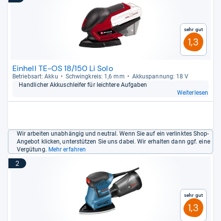
Sehr gut
1,3
Einhell TE-OS 18/150 Li Solo
Betriebs­art: Akku
Schwing­kreis: 1,6 mm
Akku­span­nung: 18 V
Hand­li­cher Akkuschlei­fer für leich­tere Auf­ga­ben
Weiterlesen
Wir arbeiten unabhängig und neutral. Wenn Sie auf ein verlinktes Shop-
Angebot klicken, unterstützen Sie uns dabei. Wir erhalten dann ggf. eine
Vergütung.
Mehr erfahren
2
Sehr gut
1,3