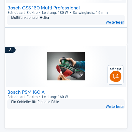
Bosch GSS 160 Multi Professional
Betriebs­art: Elek­tro
Leis­tung: 180 W
Schwing­kreis: 1,6 mm
Mul­ti­funk­tio­na­ler Hel­fer
Weiterlesen
3
Sehr gut
1,4
Bosch PSM 160 A
Betriebs­art: Elek­tro
Leis­tung: 160 W
Ein Schlei­fer für fast alle Fälle
Weiterlesen