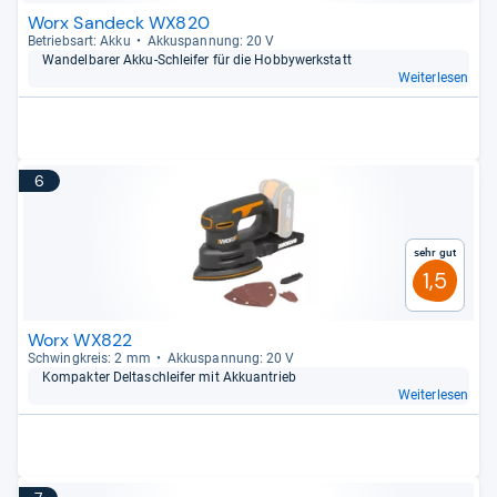
Worx Sandeck WX820
Betriebs­art: Akku
Akku­span­nung: 20 V
Wan­del­ba­rer Akku-​Schlei­fer für die Hob­by­werk­statt
Weiterlesen
6
Sehr gut
1,5
Worx WX822
Schwing­kreis: 2 mm
Akku­span­nung: 20 V
Kom­pak­ter Del­ta­sch­lei­fer mit Akkuan­trieb
Weiterlesen