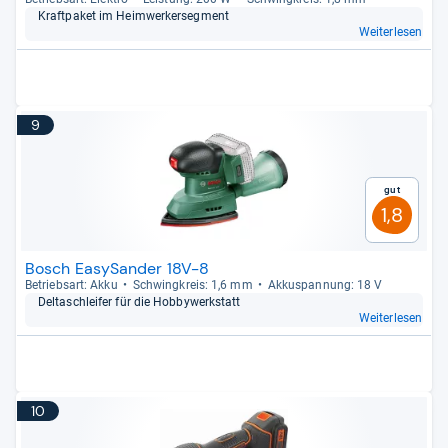
Kraft­pa­ket im Heim­wer­ker­seg­ment
Weiterlesen
9
Gut
1,8
Bosch EasySander 18V-8
Betriebs­art: Akku
Schwing­kreis: 1,6 mm
Akku­span­nung: 18 V
Del­ta­sch­lei­fer für die Hob­by­werk­statt
Weiterlesen
10