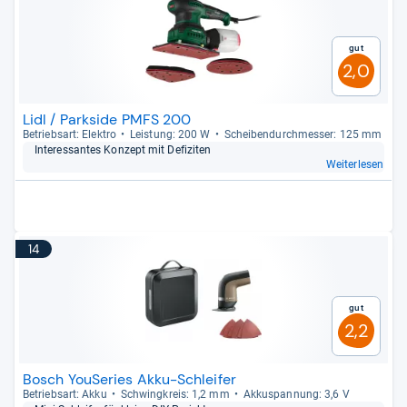
Gut
2,0
Lidl / Parkside PMFS 200
Betriebs­art: Elek­tro
Leis­tung: 200 W
Schei­ben­durch­mes­ser: 125 mm
Inter­essan­tes Kon­zept mit Defi­zi­ten
Weiterlesen
14
Gut
2,2
Bosch YouSeries Akku-Schleifer
Betriebs­art: Akku
Schwing­kreis: 1,2 mm
Akku­span­nung: 3,6 V