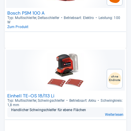
Bosch PSM 100 A
Typ: Mul­tischlei­fer, Del­ta­sch­lei­fer
Betriebs­art: Elek­tro
Leis­tung: 100
W
Zum Produkt
ohne
Endnote
Einhell TE-OS 18/113 Li
Typ: Mul­tischlei­fer, Schwing­schlei­fer
Betriebs­art: Akku
Schwing­kreis:
1,8 mm
Hand­li­cher Schwing­schlei­fer für ebene Flä­chen
Weiterlesen