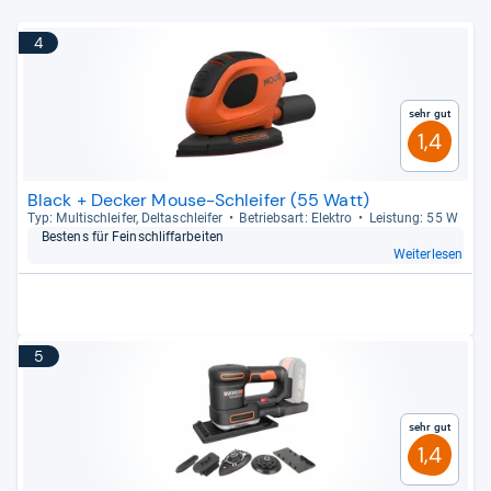
4
Sehr gut
1,4
Black + Decker Mouse-Schleifer (55 Watt)
Typ: Mul­tischlei­fer, Del­ta­sch­lei­fer
Betriebs­art: Elek­tro
Leis­tung: 55 W
Bes­tens für Fein­schlif­f­ar­bei­ten
Weiterlesen
5
Sehr gut
1,4