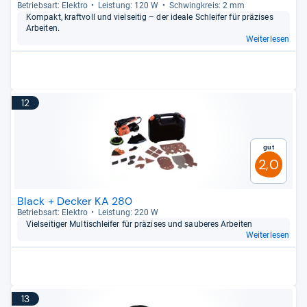
Betriebs­art: Elek­tro
Leis­tung: 120 W
Schwing­kreis: 2 mm
Kom­pakt, kraft­voll und viel­sei­tig – der ideale Schlei­fer für prä­zi­ses
Arbei­ten.
Weiterlesen
12
Gut
2,0
Black + Decker KA 280
Betriebs­art: Elek­tro
Leis­tung: 220 W
Viel­sei­ti­ger Mul­tischlei­fer für prä­zi­ses und sau­be­res Arbei­ten
Weiterlesen
13