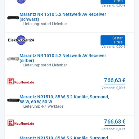
Preis
Versand:
0,00 €
Marantz NR 1510 5.2 Netzwerk AV Receiver
(schwarz)
Lieferung: sofort Lieferbar
629,00 €
Bester
Preis
Versand:
0,00 €
Marantz NR 1510 5.2 Netzwerk AV Receiver
(silber)
Lieferung: sofort Lieferbar
766,63 €
Versand:
0,00 €
Marantz NR1510, 85 W, 5.2 Kanäle, Surround,
85 W, 60 W, 50 W
Lieferung: 4-7 Werktage
766,63 €
Versand:
0,00 €
Marantz NR1510, 85 W, 5.2 Kanäle, Surround,