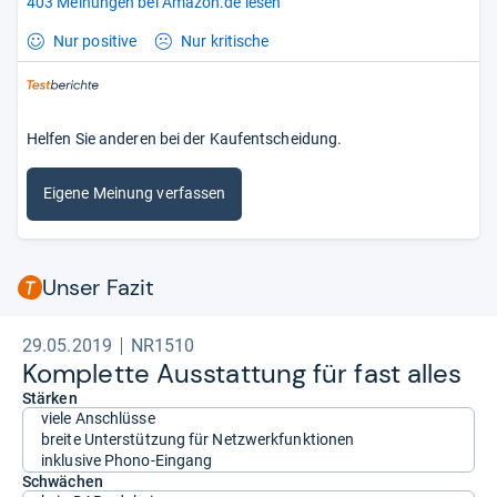
403 Meinungen bei Amazon.de lesen
Nur positive
Nur kritische
Helfen Sie anderen bei der Kaufentscheidung.
Eigene Meinung verfassen
Unser Fazit
29.05.2019
NR1510
Kom­plette Aus­stat­tung für fast alles
Stärken
viele Anschlüsse
breite Unterstützung für Netzwerkfunktionen
inklusive Phono-Eingang
Schwächen