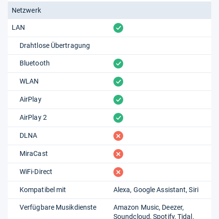
Netzwerk
vorhanden
LAN
Drahtlose Übertragung
vorhanden
Bluetooth
vorhanden
WLAN
vorhanden
AirPlay
vorhanden
AirPlay 2
fehlt
DLNA
fehlt
MiraCast
fehlt
WiFi-Direct
Kompatibel mit
Alexa
Google Assistant
Siri
Verfügbare Musikdienste
Amazon Music
Deezer
Soundcloud
Spotify
Tidal