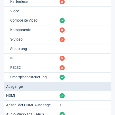
fehlt
Kartenleser
Video
vorhanden
Composite Video
fehlt
Komponente
fehlt
S-Video
Steuerung
fehlt
IR
fehlt
RS232
vorhanden
Smartphonesteuerung
Ausgänge
vorhanden
HDMI
Anzahl der HDMI-Ausgänge
1
vorhanden
Audio-Rückkanal (ARC)