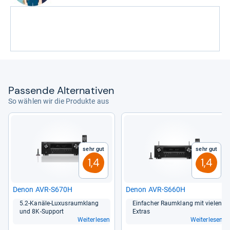
Pas­sende Alter­na­ti­ven
So wählen wir die Produkte aus
Sehr gut
Sehr gut
1,4
1,4
Denon AVR-​S670H
Denon AVR-​S660H
5.2-​Kanäle-​Luxus­raum­klang
Ein­fa­cher Raum­klang mit vie­len
und 8K-​Sup­port
Extras
Weiterlesen
Weiterlesen