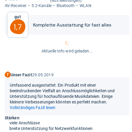
(403 Meinungen)
AV-​Recei­ver
5.2-​Kanäle
Blue­tooth
WLAN
Gut
Kom­plette Aus­stat­tung für fast alles
1,7
Aktuelle Info wird geladen...
Unser Fazit
29.05.2019
Umfassend ausgestattet. Ein Produkt mit einer
beeindruckenden Vielfalt an Anschlussmöglichkeiten und
Unterstützung für hochauflösende Musikdateien. Einige
kleinere Verbesserungen könnten es perfekt machen.
Vollständiges Fazit lesen
Stärken
viele Anschlüsse
breite Unterstützung für Netzwerkfunktionen