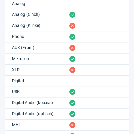
Analog
vorhanden
Analog (Cinch)
fehlt
Analog (Klinke)
vorhanden
Phono
fehlt
AUX (Front)
vorhanden
Mikrofon
fehlt
XLR
Digital
vorhanden
USB
vorhanden
Digital Audio (koaxial)
vorhanden
Digital Audio (optisch)
fehlt
MHL