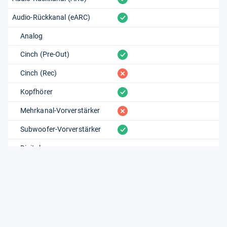
vorhanden
Audio-Rückkanal (eARC)
Analog
vorhanden
Cinch (Pre-Out)
fehlt
Cinch (Rec)
vorhanden
Kopfhörer
fehlt
Mehrkanal-Vorverstärker
vorhanden
Subwoofer-Vorverstärker
Digital
fehlt
Digital Audio (koaxial)
fehlt
Digital Audio (optisch)
fehlt
USB
Video