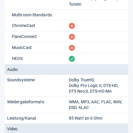
TuneIn
Multiroom-Standards
fehlt
ChromeCast
fehlt
FlareConnect
fehlt
MusicCast
vorhanden
HEOS
Audio
Soundsysteme
Dolby TrueHD
Dolby Pro Logic II
DTS-HD
DTS Neo:6
DTS-HD MA
Wiedergabeformate
WMA
MP3
AAC
FLAC
WAV
DSD
ALAC
Leistung/Kanal
85 Watt an 6 Ohm
Video