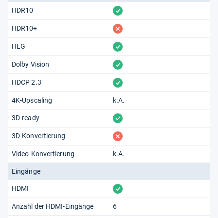
vorhanden
HDR10
fehlt
HDR10+
vorhanden
HLG
vorhanden
Dolby Vision
vorhanden
HDCP 2.3
4K-Upscaling
k.A.
vorhanden
3D-ready
fehlt
3D-Konvertierung
Video-Konvertierung
k.A.
Eingänge
vorhanden
HDMI
Anzahl der HDMI-Eingänge
6