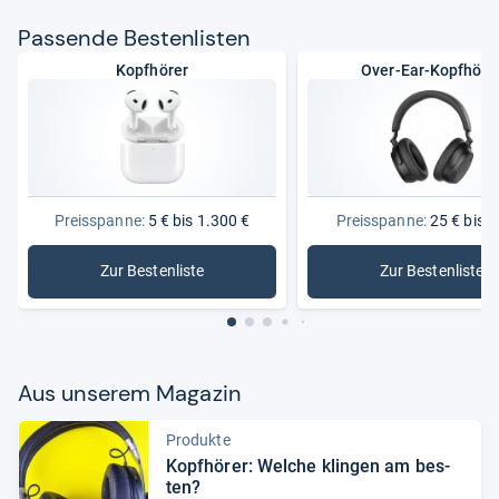
Pas­sende Bes­ten­lis­ten
Kopfhörer
Over-Ear-Kopfhöre
Preisspanne:
5 € bis 1.300 €
Preisspanne:
25 € bis 7
Zur Bestenliste
Zur Bestenliste
: Kopfhörer
: Over-Ea
Aus unse­rem Maga­zin
Produkte
Kopf­hö­rer: Wel­che klin­gen am bes­
ten?