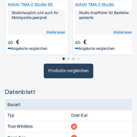
AIAIAI TMA-​2 Stu­dio XE
AIAIAI TMA-​2 Stu­dio
Stu­dio­taug­lich und auch für
Stu­dio-​Kopf­hö­rer für Bas­tel­be­
Mobil­ge­räte geeig­net
geis­terte
Weiterlesen
Weiterlesen
€
€
Angebote vergleichen
Angebote vergleichen
Produkte vergleichen
Datenblatt
Bauart
Typ
Over-Ear
fehlt
True-Wireless