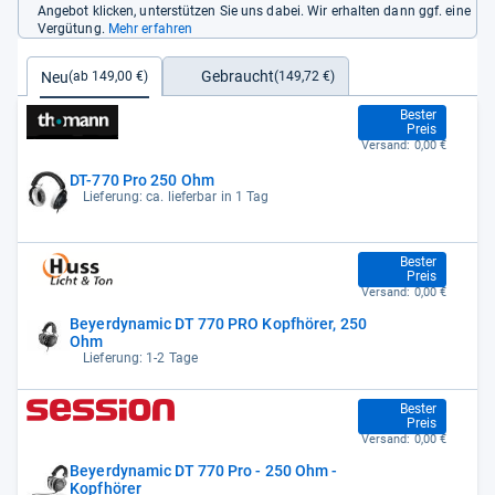
Angebot klicken, unterstützen Sie uns dabei. Wir erhalten dann ggf. eine
Vergütung.
Mehr erfahren
Gebraucht
Neu
(149,72 €)
(ab 149,00 €)
149,00 €
Bester
Preis
Versand:
0,00 €
DT-770 Pro 250 Ohm
Lieferung: ca. lieferbar in 1 Tag
149,00 €
Bester
Preis
Versand:
0,00 €
Beyerdynamic DT 770 PRO Kopfhörer, 250
Ohm
Lieferung: 1-2 Tage
149,00 €
Bester
Preis
Versand:
0,00 €
Beyerdynamic DT 770 Pro - 250 Ohm -
Kopfhörer