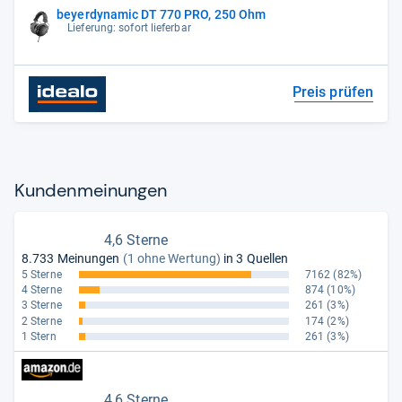
beyerdynamic DT 770 PRO, 250 Ohm
Lieferung: sofort lieferbar
Preis prüfen
Kun­den­mei­nun­gen
4,6 Sterne
8.733 Meinungen
(1 ohne Wertung)
in 3 Quellen
5 Sterne
7162
(82%)
4 Sterne
874
(10%)
3 Sterne
261
(3%)
2 Sterne
174
(2%)
1 Stern
261
(3%)
4,6 Sterne