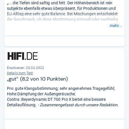
„... die Tiefen sind saftig und fett. Der Höhenbereich ist rein
subjektiv ebenfalls etwas überpräsent, für Produktionen und
DJ-Alltag eine sehr gute Balance. Bei Mischungen entscheidet
der Geschmack, ob diese Abstimmung sinnvoll oder nachteilig
ist. Für den ausgerufenen Preis ist der DT-770 Pro dennoch ein
mehr...
vorbildliches System, das seinen Status als moderner Klassiker
durchaus zurecht innehat.“
Erschienen: 23.02.2022
Details zum Test
„gut“ (8,2 von 10 Punkten)
Pro: gute Klangabstimmung; sehr angenehmes Tragegefühl;
Hohe Dämpfung der Außengeräusche.
Contra: Beyerdynamic DT 700 Pro X bietet eine bessere
Detailauflösung.
- Zusammengefasst durch unsere Redaktion.