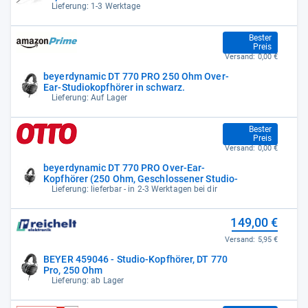
Lieferung: 1-3 Werktage
149,00 €
Bester
Preis
Versand:
0,00 €
beyerdynamic DT 770 PRO 250 Ohm Over-
Ear-Studiokopfhörer in schwarz.
Lieferung: Auf Lager
149,00 €
Bester
Preis
Versand:
0,00 €
beyerdynamic DT 770 PRO Over-Ear-
Kopfhörer (250 Ohm, Geschlossener Studio-
Lieferung: lieferbar - in 2-3 Werktagen bei dir
149,00 €
Versand:
5,95 €
BEYER 459046 - Studio-Kopfhörer, DT 770
Pro, 250 Ohm
Lieferung: ab Lager