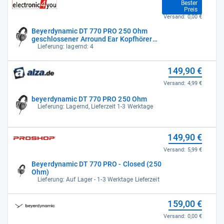
149,00 €
Bester
Preis
Versand:
0,00 €
Beyerdynamic DT 770 PRO 250 Ohm
geschlossener Arround Ear Kopfhörer
459.046
Lieferung: lagernd: 4
149,90 €
Versand:
4,99 €
beyerdynamic DT 770 PRO 250 Ohm
Lieferung: Lagernd, Lieferzeit 1-3 Werktage
149,90 €
Versand:
5,99 €
Beyerdynamic DT 770 PRO - Closed (250
Ohm)
Lieferung: Auf Lager - 1-3 Werktage Lieferzeit
159,00 €
Versand:
0,00 €