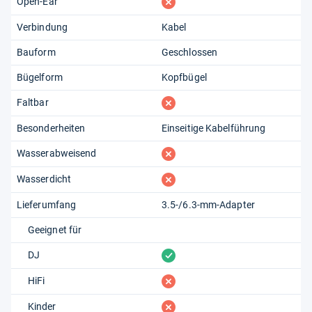
fehlt
Open-Ear
Verbindung
Kabel
Bauform
Geschlossen
Bügelform
Kopfbügel
fehlt
Faltbar
Besonderheiten
Einseitige Kabelführung
fehlt
Wasserabweisend
fehlt
Wasserdicht
Lieferumfang
3.5-/6.3-mm-Adapter
Geeignet für
vorhanden
DJ
fehlt
HiFi
fehlt
Kinder