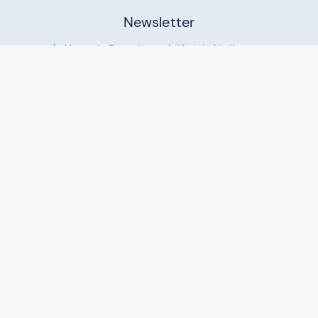
Newsletter
Neutrale Ratgeber – hilfreich für Ihre
Produktwahl
Gut getestete Produkte – passend zur
Jahreszeit
Tipps & Tricks
Datenschutz und Widerruf
Auf
Auf
Auf
Facebook
Instagram
X
folgen
folgen
folgen