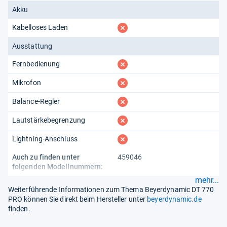
Akku
fehlt
Kabelloses Laden
Ausstattung
fehlt
Fernbedienung
fehlt
Mikrofon
fehlt
Balance-Regler
fehlt
Lautstärkebegrenzung
fehlt
Lightning-Anschluss
Auch zu finden unter
459046
folgenden Modellnummern:
mehr...
Weiterführende Informationen zum Thema Beyerdynamic DT 770
PRO können Sie direkt beim Hersteller unter
beyerdynamic.de
finden.