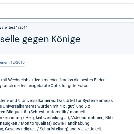
Warentest 1/2011
r­selle gegen Könige
ienen:
12/2010
it Wechselobjektiven machen fraglos die besten Bilder.
auch die fest eingebaute Optik für gute Fotos.
tem- und 9 Universalkameras. Das Urteil für Systemkameras
 Die Universalkameras wurden mit 4 x „gut“ und 5 x
ren Bildqualität (Sehtest: Automatik / manuell,
zeichnung / Helligkeitsverteilung ...), Videoaufnahmen, Blitz,
enauigkeit / Monitorqualität) sowie Handhabung
, Geschwindigkeit / Scharfstellung) und Vielseitigkeit.