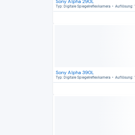
Sony Alpha 290L
Typ: Digi­tale Spie­gel­re­flex­ka­mera
Auf­lö­sung:
Sony Alpha 390L
Typ: Digi­tale Spie­gel­re­flex­ka­mera
Auf­lö­sung: