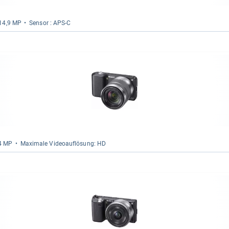
 14,9 MP
Sen­sor : APS-​C
14 MP
Maxi­male Videoauf­lö­sung: HD