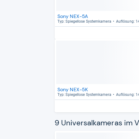
Sony NEX-5A
Typ: Spie­gel­lose Sys­tem­ka­mera
Auf­lö­sung: 
Sony NEX-5K
Typ: Spie­gel­lose Sys­tem­ka­mera
Auf­lö­sung: 
9 Universalkameras im V