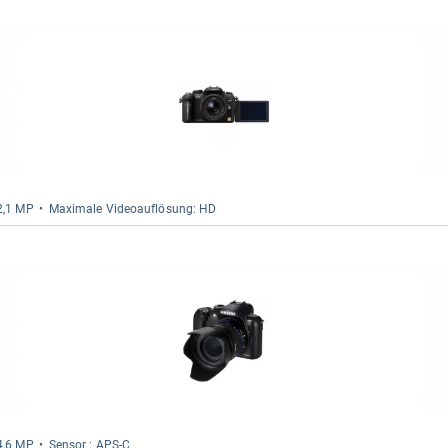
12,1 MP
Maxi­male Videoauf­lö­sung: HD
14,6 MP
Sen­sor : APS-​C