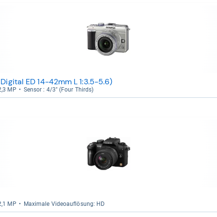
Digital ED 14-42mm L 1:3.5-5.6)
12,3 MP
Sen­sor : 4/3" (Four Thirds)
12,1 MP
Maxi­male Videoauf­lö­sung: HD