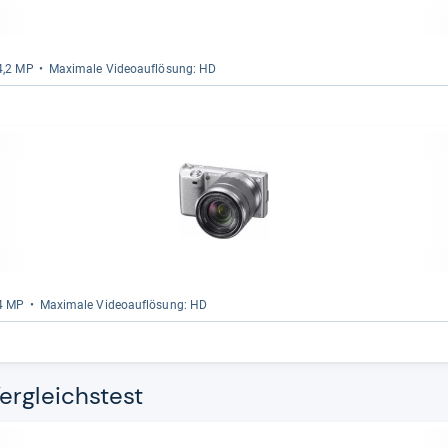
14,2 MP
Maxi­male Videoauf­lö­sung: HD
14 MP
Maxi­male Videoauf­lö­sung: HD
ergleichstest