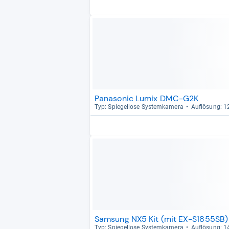
Panasonic Lumix DMC-G2K
Typ: Spie­gel­lose Sys­tem­ka­mera
Auf­lö­sung: 
Samsung NX5 Kit (mit EX-S1855SB)
Typ: Spie­gel­lose Sys­tem­ka­mera
Auf­lö­sung: 