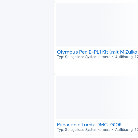
Olympus Pen E-PL1 Kit (mit M.Zuiko 
Typ: Spie­gel­lose Sys­tem­ka­mera
Auf­lö­sung: 
Panasonic Lumix DMC-G10K
Typ: Spie­gel­lose Sys­tem­ka­mera
Auf­lö­sung: 