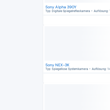
Sony Alpha 390Y
Typ: Digi­tale Spie­gel­re­flex­ka­mera
Auf­lö­sung:
Sony NEX-3K
Typ: Spie­gel­lose Sys­tem­ka­mera
Auf­lö­sung: 