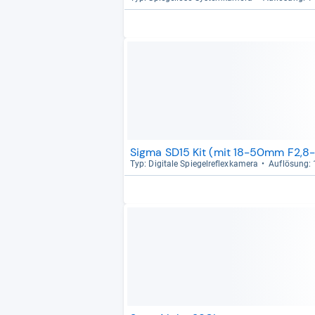
Sigma SD15 Kit (mit 18-50mm F2,8
Typ: Digi­tale Spie­gel­re­flex­ka­mera
Auf­lö­sung: