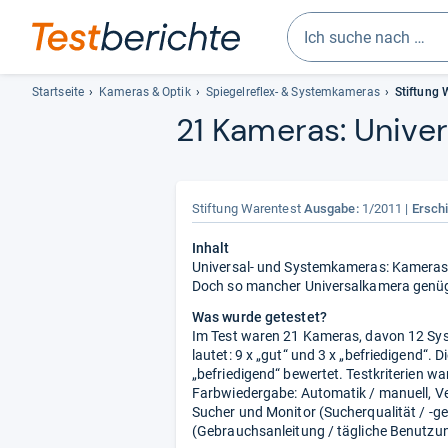
Geben
Sie
Startseite
Kameras & Optik
Spiegelreflex- & Systemkameras
Stiftung 
mindestens
21 Kame­ras:
Uni­ve
drei
Zeichen
ein.
Vorschläge
Stiftung Warentest
Ausgabe:
1/2011
Ersch
erscheinen
automatisch
Inhalt
Universal- und Systemkameras: Kameras m
und
Doch so mancher Universalkamera genügt 
lassen
sich
Was wurde getestet?
mit
Im Test waren 21 Kameras, davon 12 Sys
lautet: 9 x „gut“ und 3 x „befriedigend“.
den
„befriedigend“ bewertet. Testkriterien wa
Pfeiltasten
Farbwiedergabe: Automatik / manuell, Ver
auswählen.
Sucher und Monitor (Sucherqualität / -g
(Gebrauchsanleitung / tägliche Benutzung