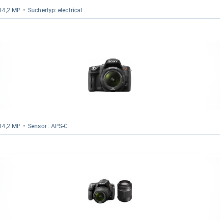
 14,2 MP
Sucher­typ: elec­tri­cal
 14,2 MP
Sen­sor : APS-​C