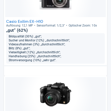
Casio Exilim EX-H10
Auf­lö­sung: 12,1 MP
Sen­sor­for­mat: 1/2,3"
Opti­scher Zoom: 10x
„gut“ (62%)
Bildqualität (30%): „gut“;
Sucher und Monitor (12%): „durchschnittlich“;
Videoaufnahmen (3%): „durchschnittlich“;
Blitz (8%): „gut“;
Vielseitigkeit (12%): „durchschnittlich“;
Handhabung (25%): „durchschnittlich“;
Stromversorgung (10%): „sehr gut“.