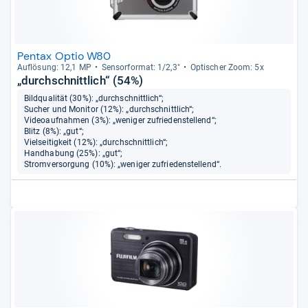
Pentax Optio W80
Auf­lö­sung: 12,1 MP
Sen­sor­for­mat: 1/2,3"
Opti­scher Zoom: 5x
„durchschnittlich“ (54%)
Bildqualität (30%): „durchschnittlich“;
Sucher und Monitor (12%): „durchschnittlich“;
Videoaufnahmen (3%): „weniger zufriedenstellend“;
Blitz (8%): „gut“;
Vielseitigkeit (12%): „durchschnittlich“;
Handhabung (25%): „gut“;
Stromversorgung (10%): „weniger zufriedenstellend“.