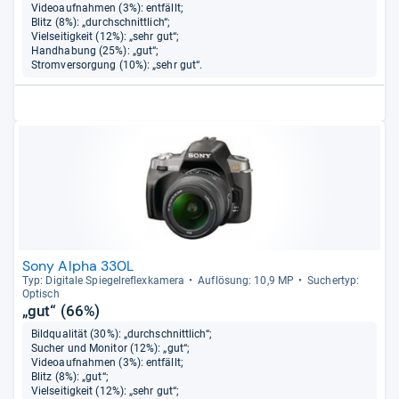
Videoaufnahmen (3%): entfällt;
Blitz (8%): „durchschnittlich“;
Vielseitigkeit (12%): „sehr gut“;
Handhabung (25%): „gut“;
Stromversorgung (10%): „sehr gut“.
Sony Alpha 330L
Typ: Digi­tale Spie­gel­re­flex­ka­mera
Auf­lö­sung: 10,9 MP
Sucher­typ:
Optisch
„gut“ (66%)
Bildqualität (30%): „durchschnittlich“;
Sucher und Monitor (12%): „gut“;
Videoaufnahmen (3%): entfällt;
Blitz (8%): „gut“;
Vielseitigkeit (12%): „sehr gut“;