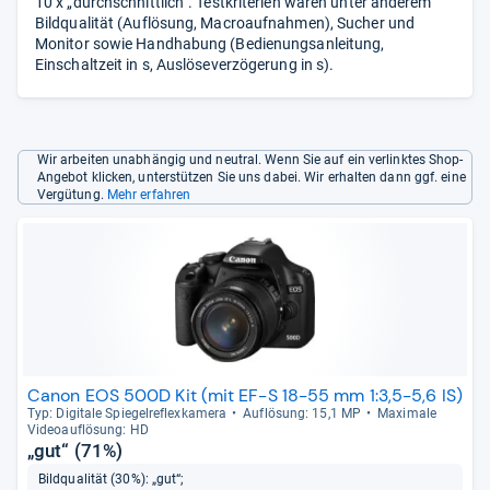
10 x „durchschnittlich“. Testkriterien waren unter anderem
Bildqualität (Auflösung, Macroaufnahmen), Sucher und
Monitor sowie Handhabung (Bedienungsanleitung,
Einschaltzeit in s, Auslöseverzögerung in s).
Wir arbeiten unabhängig und neutral. Wenn Sie auf ein verlinktes Shop-
Angebot klicken, unterstützen Sie uns dabei. Wir erhalten dann ggf. eine
Vergütung.
Mehr erfahren
Canon EOS 500D Kit (mit EF-S 18-55 mm 1:3,5-5,6 IS)
Typ: Digi­tale Spie­gel­re­flex­ka­mera
Auf­lö­sung: 15,1 MP
Maxi­male
Videoauf­lö­sung: HD
„gut“ (71%)
Bildqualität (30%): „gut“;