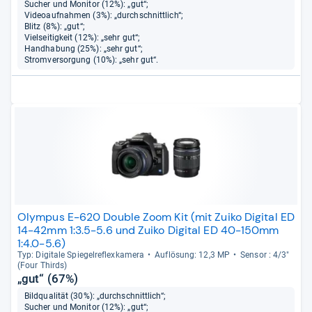
Sucher und Monitor (12%): „gut“;
Videoaufnahmen (3%): „durchschnittlich“;
Blitz (8%): „gut“;
Vielseitigkeit (12%): „sehr gut“;
Handhabung (25%): „sehr gut“;
Stromversorgung (10%): „sehr gut“.
Olympus E-620 Double Zoom Kit (mit Zuiko Digital ED
14-42mm 1:3.5-5.6 und Zuiko Digital ED 40-150mm
1:4.0-5.6)
Typ: Digi­tale Spie­gel­re­flex­ka­mera
Auf­lö­sung: 12,3 MP
Sen­sor : 4/3"
(Four Thirds)
„gut“ (67%)
Bildqualität (30%): „durchschnittlich“;
Sucher und Monitor (12%): „gut“;