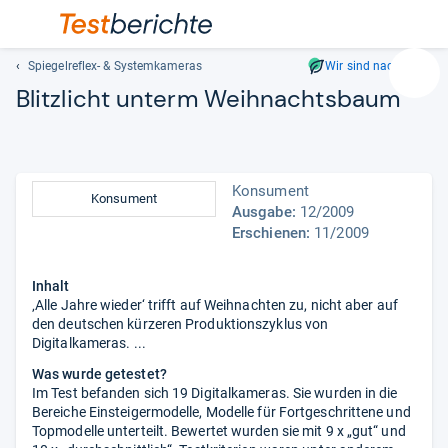
Spiegelreflex- & Systemkameras
Wir sind nachhaltig
Suc
Blitz­licht unterm Weih­nachts­baum
Geben
Sie
mindest
drei
Konsument
Zeichen
Konsument
Ausgabe:
12/2009
ein.
Erschienen:
11/2009
Vorschl
erschei
automat
Inhalt
und
‚Alle Jahre wieder‘ trifft auf Weihnachten zu, nicht aber auf
den deutschen kürzeren Produktionszyklus von
lassen
Digitalkameras. ...
sich
mit
Was wurde getestet?
den
Im Test befanden sich 19 Digitalkameras. Sie wurden in die
Bereiche Einsteigermodelle, Modelle für Fortgeschrittene und
Pfeiltas
Topmodelle unterteilt. Bewertet wurden sie mit 9 x „gut“ und
auswähl