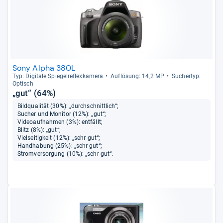
Sony Alpha 380L
Typ: Digi­tale Spie­gel­re­flex­ka­mera
Auf­lö­sung: 14,2 MP
Sucher­typ:
Optisch
„gut“ (64%)
Bildqualität (30%): „durchschnittlich“;
Sucher und Monitor (12%): „gut“;
Videoaufnahmen (3%): entfällt;
Blitz (8%): „gut“;
Vielseitigkeit (12%): „sehr gut“;
Handhabung (25%): „sehr gut“;
Stromversorgung (10%): „sehr gut“.