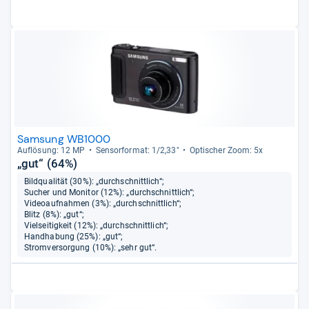
Samsung WB1000
Auf­lö­sung: 12 MP
Sen­sor­for­mat: 1/2,33"
Opti­scher Zoom: 5x
„gut“ (64%)
Bildqualität (30%): „durchschnittlich“;
Sucher und Monitor (12%): „durchschnittlich“;
Videoaufnahmen (3%): „durchschnittlich“;
Blitz (8%): „gut“;
Vielseitigkeit (12%): „durchschnittlich“;
Handhabung (25%): „gut“;
Stromversorgung (10%): „sehr gut“.