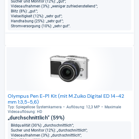
Sucher und Monitor (12%): „gut“;
Videoaufnahmen (3%): „weniger zufriedenstellend“;
Blitz (8%): „gut“;
Vielseitigkeit (12%): „sehr gut“;
Handhabung (25%): „sehr gut“;
Stromversorgung (10%): „sehr gut“.
Olympus Pen E-P1 Kit (mit M.Zuiko Digital ED 14-42
mm 1:3,5-5,6)
Typ: Spie­gel­lose Sys­tem­ka­mera
Auf­lö­sung: 12,3 MP
Maxi­male
Videoauf­lö­sung: HD
„durchschnittlich“ (59%)
Bildqualität (30%): „durchschnittlich“;
Sucher und Monitor (12%): „durchschnittlich“;
Videoaufnahmen (3%): „durchschnittlich“;