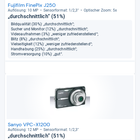
Fujifilm FinePix J250
Auf­lö­sung: 10 MP
Sen­sor­for­mat: 1/2,3"
Opti­scher Zoom: 5x
„durchschnittlich“ (51%)
Bildqualität (30%): „durchschnittlich“;
Sucher und Monitor (12%): „durchschnittlich“;
Videoaufnahmen (3%): „weniger zufriedenstellend“;
Blitz (8%): „durchschnittlich“;
Vielseitigkeit (12%): „weniger zufriedenstellend“;
Handhabung (25%): „durchschnittlich“;
Stromversorgung (10%): „gut“.
Sanyo VPC-X1200
Auf­lö­sung: 12 MP
Sen­sor­for­mat: 1/2,3"
„durchschnittlich“ (51%)