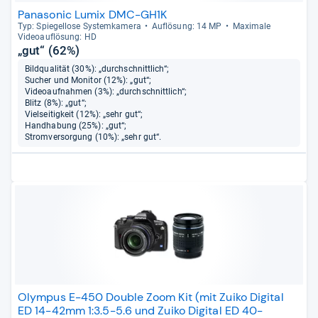
Panasonic Lumix DMC-GH1K
Typ: Spie­gel­lose Sys­tem­ka­mera
Auf­lö­sung: 14 MP
Maxi­male
Videoauf­lö­sung: HD
„gut“ (62%)
Bildqualität (30%): „durchschnittlich“;
Sucher und Monitor (12%): „gut“;
Videoaufnahmen (3%): „durchschnittlich“;
Blitz (8%): „gut“;
Vielseitigkeit (12%): „sehr gut“;
Handhabung (25%): „gut“;
Stromversorgung (10%): „sehr gut“.
Olympus E-450 Double Zoom Kit (mit Zuiko Digital
ED 14-42mm 1:3.5-5.6 und Zuiko Digital ED 40-