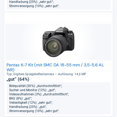
Handhabung (25%): „sehr gut“;
Stromversorgung (10%): „sehr gut“.
Pentax K-7 Kit (mit SMC DA 18-55 mm / 3,5-5,6 AL
WR)
Typ: Digi­tale Spie­gel­re­flex­ka­mera
Auf­lö­sung: 14,6 MP
„gut“ (64%)
Bildqualität (30%): „durchschnittlich“;
Sucher und Monitor (12%): „gut“;
Videoaufnahmen (3%): „durchschnittlich“;
Blitz (8%): „gut“;
Vielseitigkeit (12%): „sehr gut“;
Handhabung (25%): „gut“;
Stromversorgung (10%): „sehr gut“.