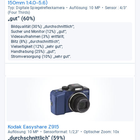
150mm 1:4.0-5.6)
Typ: Digi­tale Spie­gel­re­flex­ka­mera
Auf­lö­sung: 10 MP
Sen­sor : 4/3"
(Four Thirds)
„gut“ (60%)
Bildqualität (30%): „durchschnittlich“;
Sucher und Monitor (12%): „gut“;
Videoaufnahmen (3%): entfällt;
Blitz (8%): „durchschnittlich“;
Vielseitigkeit (12%): „sehr gut“;
Handhabung (25%): „gut“;
Stromversorgung (10%): „sehr gut“.
Kodak Easyshare Z915
Auf­lö­sung: 10 MP
Sen­sor­for­mat: 1/2,3"
Opti­scher Zoom: 10x
„durchschnittlich“ (59%)