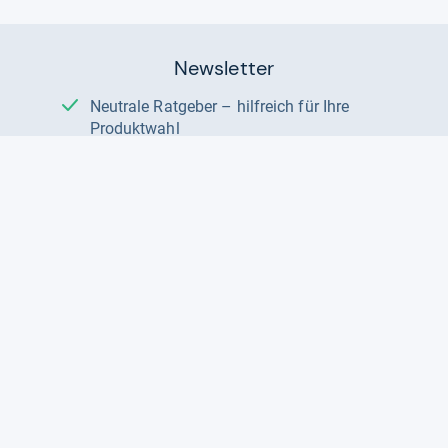
Newsletter
Neutrale Ratgeber – hilfreich für Ihre
Produktwahl
Gut getestete Produkte – passend zur
Jahreszeit
Tipps & Tricks
Datenschutz und Widerruf
Auf
Auf
Auf
Facebook
Instagram
X