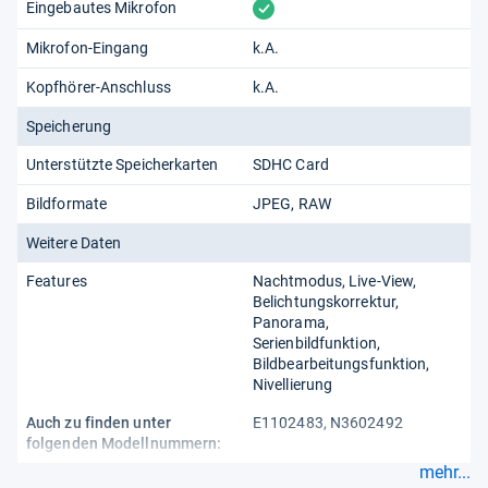
vorhanden
Eingebautes Mikrofon
Mikrofon-Eingang
k.A.
Kopfhörer-Anschluss
k.A.
Speicherung
Unterstützte Speicherkarten
SDHC Card
Bildformate
JPEG, RAW
Weitere Daten
Features
Nachtmodus
Live-View
Belichtungskorrektur
Panorama
Serienbildfunktion
Bildbearbeitungsfunktion
Nivellierung
Auch zu finden unter
E1102483, N3602492
folgenden Modellnummern:
mehr...