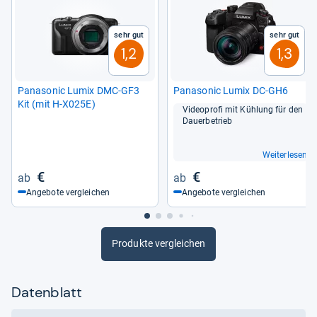
Sehr gut
Sehr gut
1,2
1,3
Pana­so­nic Lumix DMC-​GF3
Pana­so­nic Lumix DC-​GH6
Kit (mit H-​X025E)
Video­profi mit Küh­lung für den
Dau­er­be­trieb
Weiterlesen
€
€
Angebote vergleichen
Angebote vergleichen
Produkte vergleichen
Datenblatt