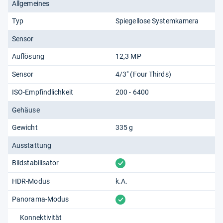
Allgemeines
Typ
Spiegellose Systemkamera
Sensor
Auflösung
12,3 MP
Sensor
4/3" (Four Thirds)
ISO-Empfindlichkeit
200 - 6400
Gehäuse
Gewicht
335 g
Ausstattung
vorhanden
Bildstabilisator
HDR-Modus
k.A.
vorhanden
Panorama-Modus
Konnektivität