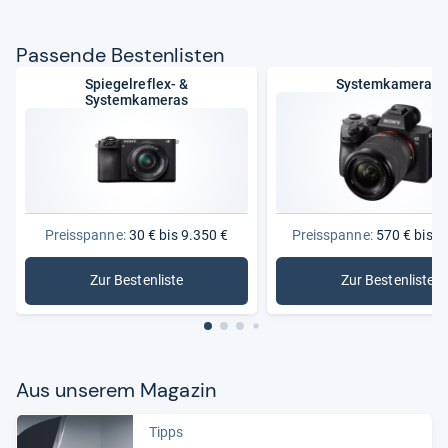
Pas­sende Bes­ten­lis­ten
Spiegelreflex- &
Systemkameras
Systemkameras
Preisspanne:
30 € bis 9.350 €
Preisspanne:
570 € bis 5
Zur Bestenliste
Zur Bestenliste
: Spiegelreflex- & Systemkameras
: System
Aus unse­rem Maga­zin
Tipps