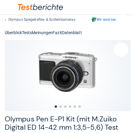
Olympus Spiegelreflex- & Systemkameras
Wir sind nachhaltig
Suc
Geben
Überblick
Tests
Meinungen
Fazit
Datenblatt
Sie
mindest
drei
Zeichen
ein.
Vorschl
erschei
automat
und
lassen
sich
mit
den
Olym­pus Pen E-​P1 Kit (mit M.Zuiko
Pfeiltas
Digi­tal ED 14-​42 mm 1:3,5-​5,6) Test
auswähl