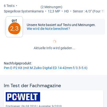
6 Tests
(2 Meinungen)
Spie­gel­lose Sys­tem­ka­mera
12,3 MP
HD
Sen­sor : 4/3" (Four Thi
Gut
Unsere Note basiert auf Tests und Meinungen.
2,3
Wie wird die Note berechnet?
Aktuelle Info wird geladen...
Nachfolgeprodukt:
Pen E-P2 Kit (mit M.Zuiko Digital ED 14-42mm f/3.5-5.6)
Im Test der Fach­ma­ga­zine
Erschienen: 06.08.2010
|
Ausgabe: 9/2010