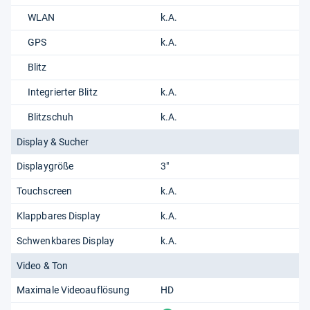
WLAN
k.A.
GPS
k.A.
Blitz
Integrierter Blitz
k.A.
Blitzschuh
k.A.
Display & Sucher
Displaygröße
3"
Touchscreen
k.A.
Klappbares Display
k.A.
Schwenkbares Display
k.A.
Video & Ton
Maximale Videoauflösung
HD