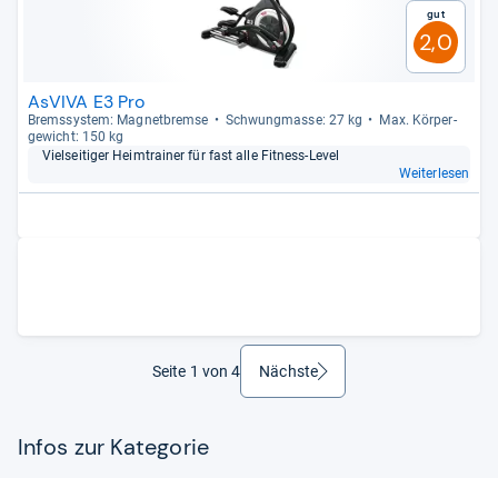
Gut
2,0
AsVIVA E3 Pro
Brems­sys­tem: Magnet­bremse
Schwung­masse: 27 kg
Max. Kör­per­
ge­wicht: 150 kg
Viel­sei­ti­ger Heim­trai­ner für fast alle Fit­ness-​Level
Weiterlesen
Seite 1 von 4
Nächste
weiter
Infos zur Kategorie