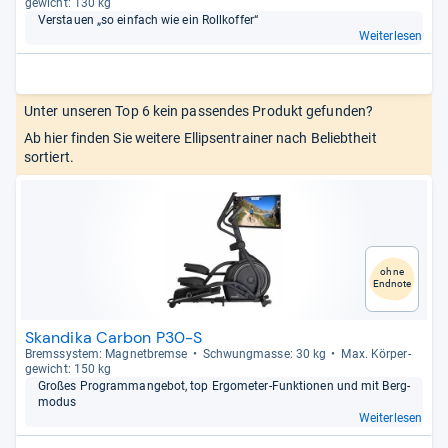
ge­wicht: 130 kg
Ver­stauen „so ein­fach wie ein Roll­kof­fer“
Weiterlesen
Unter unseren Top 6 kein passendes Produkt gefunden?
Ab hier finden Sie weitere Ellipsentrainer nach Beliebtheit
sortiert.
ohne
Endnote
Skandika Carbon P30-S
Brems­sys­tem: Magnet­bremse
Schwung­masse: 30 kg
Max. Kör­per­
ge­wicht: 150 kg
Großes Pro­gram­m­an­ge­bot, top Ergo­me­ter-​Funk­tio­nen und mit Berg­
mo­dus
Weiterlesen