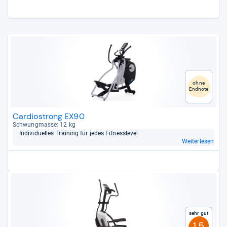
ohne
Endnote
Cardiostrong EX90
Schwung­masse: 12 kg
Indi­vi­du­el­les Trai­ning für jedes Fit­ness­le­vel
Weiterlesen
Sehr gut
1,5