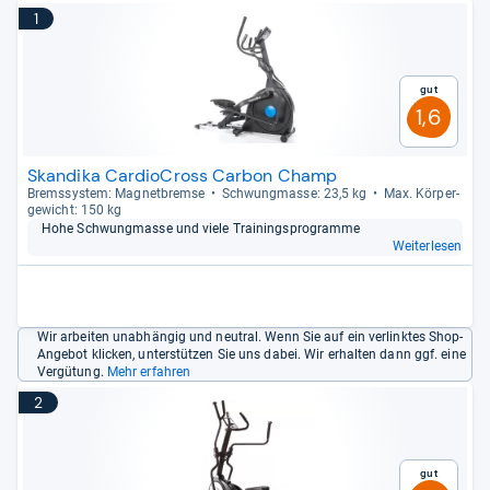
1
Gut
1,6
Skandika CardioCross Carbon Champ
Brems­sys­tem: Magnet­bremse
Schwung­masse: 23,5 kg
Max. Kör­per­
ge­wicht: 150 kg
Hohe Schwung­masse und viele Trai­nings­pro­gramme
Weiterlesen
Wir arbeiten unabhängig und neutral. Wenn Sie auf ein verlinktes Shop-
Angebot klicken, unterstützen Sie uns dabei. Wir erhalten dann ggf. eine
Vergütung.
Mehr erfahren
2
Gut