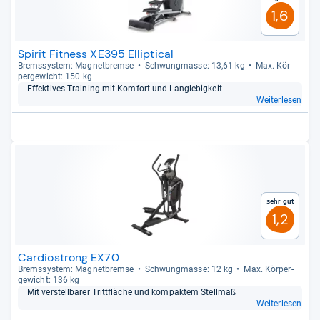
1,6
Spirit Fitness XE395 Elliptical
Brems­sys­tem: Magnet­bremse
Schwung­masse: 13,61 kg
Max. Kör­
per­ge­wicht: 150 kg
Effek­ti­ves Trai­ning mit Kom­fort und Lang­le­big­keit
Weiterlesen
Sehr gut
1,2
Cardiostrong EX70
Brems­sys­tem: Magnet­bremse
Schwung­masse: 12 kg
Max. Kör­per­
ge­wicht: 136 kg
Mit ver­stell­ba­rer Tritt­flä­che und kom­pak­tem Stell­maß
Weiterlesen