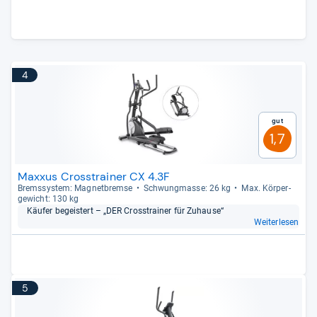
4
Gut
1,7
Maxxus Crosstrainer CX 4.3F
Brems­sys­tem: Magnet­bremse
Schwung­masse: 26 kg
Max. Kör­per­
ge­wicht: 130 kg
Käu­fer begeis­tert – „DER Cross­trai­ner für Zuhause“
Weiterlesen
5