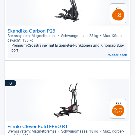
Gut
1,8
Skandika Carbon P23
Brems­sys­tem: Magnet­bremse
Schwung­masse: 23 kg
Max. Kör­per­
ge­wicht: 135 kg
Pre­mium-​Cross­trai­ner mit Ergo­me­ter-​Funk­tio­nen und Kino­map-​Sup­
port
Weiterlesen
6
Gut
2,0
Finnlo Clever Fold EF90 BT
Brems­sys­tem: Magnet­bremse
Schwung­masse: 18 kg
Max. Kör­per­