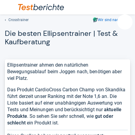
Crosstrainer
Wir sind nachhaltig
Suc
Die bes­ten Ellip­sen­trai­ner | Test &
Geben
Sie
Kauf­be­ra­tung
mindest
drei
Zeichen
Ellipsentrainer ahmen den natürlichen
ein.
Bewegungsablauf beim Joggen nach, benötigen aber
Vorschl
viel Platz.
erschei
automat
Das Produkt CardioCross Carbon Champ von Skandika
und
führt derzeit unser Ranking mit der Note 1,6 an. Die
lassen
Liste basiert auf einer unabhängigen Auswertung von
sich
Tests und Meinungen und berücksichtigt nur
aktuelle
mit
Produkte
. So sehen Sie sehr schnell, wie
gut oder
den
schlecht
ein Produkt ist.
Pfeiltas
auswähl