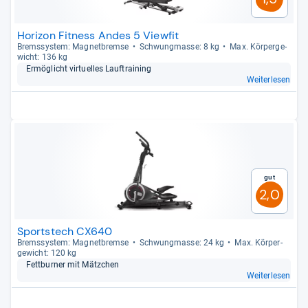
Horizon Fitness Andes 5 Viewfit
Brems­sys­tem: Magnet­bremse
Schwung­masse: 8 kg
Max. Kör­per­ge­
wicht: 136 kg
Ermög­licht vir­tu­el­les Lauf­trai­ning
Weiterlesen
Gut
2,0
Sportstech CX640
Brems­sys­tem: Magnet­bremse
Schwung­masse: 24 kg
Max. Kör­per­
ge­wicht: 120 kg
Fett­bur­ner mit Mätz­chen
Weiterlesen