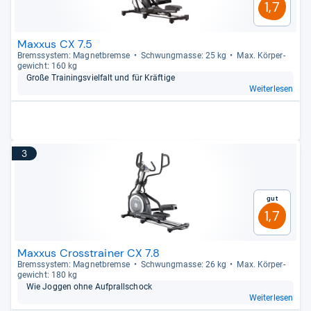
1,7
Maxxus CX 7.5
Brems­sys­tem: Magnet­bremse
Schwung­masse: 25 kg
Max. Kör­per­
ge­wicht: 160 kg
Große Trai­nings­viel­falt und für Kräf­tige
Weiterlesen
3
Gut
1,7
Maxxus Crosstrainer CX 7.8
Brems­sys­tem: Magnet­bremse
Schwung­masse: 26 kg
Max. Kör­per­
ge­wicht: 180 kg
Wie Jog­gen ohne Auf­prall­schock
Weiterlesen