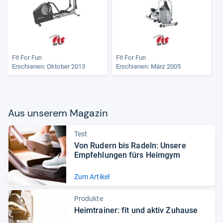
Fit For Fun
Fit For Fun
Erschienen: Oktober 2013
Erschienen: März 2005
Aus unse­rem Maga­zin
Test
Von Rudern bis Radeln: Unsere
Emp­feh­lun­gen fürs Heim­gym
Zum Artikel
Produkte
Heim­trai­ner: fit und aktiv Zuhause