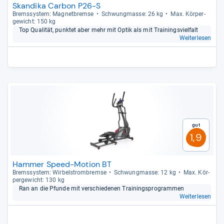
Skandika Carbon P26-S
Brems­sys­tem: Magnet­bremse
Schwung­masse: 26 kg
Max. Kör­per­
ge­wicht: 150 kg
Top Qua­li­tät, punk­tet aber mehr mit Optik als mit Trai­nings­viel­falt
Weiterlesen
Gut
1,9
Hammer Speed-Motion BT
Brems­sys­tem: Wir­bel­strom­bremse
Schwung­masse: 12 kg
Max. Kör­
per­ge­wicht: 130 kg
Ran an die Pfunde mit ver­schie­de­nen Trai­nings­pro­gram­men
Weiterlesen