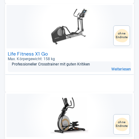
ohne
Endnote
Life Fitness X1 Go
Max. Kör­per­ge­wicht: 158 kg
Pro­fes­sio­nel­ler Cross­trai­ner mit guten Kri­ti­ken
Weiterlesen
ohne
Endnote