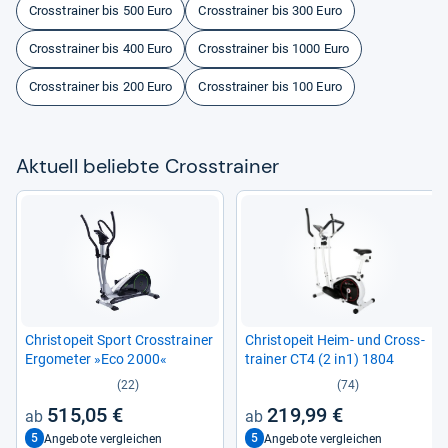
Crosstrainer bis 500 Euro
Crosstrainer bis 300 Euro
Crosstrainer bis 400 Euro
Crosstrainer bis 1000 Euro
Crosstrainer bis 200 Euro
Crosstrainer bis 100 Euro
Aktu­ell beliebte Cross­trai­ner
Christ­o­peit Sport Cross­trai­ner
Christ­o­peit Heim-​ und Cross­
Ergo­me­ter »Eco 2000«
trai­ner CT4 (2 in1) 1804
(22)
(74)
515,05 €
219,99 €
5
5
Angebote vergleichen
Angebote vergleichen