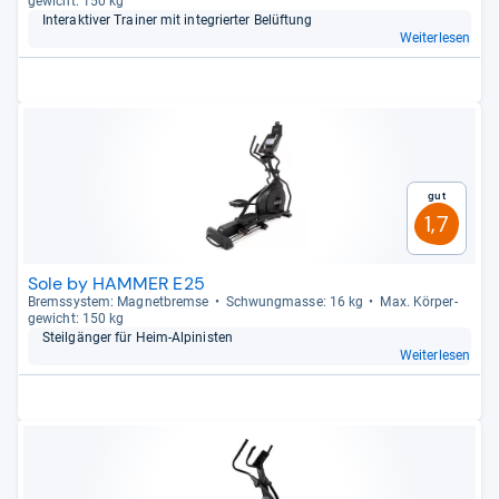
ge­wicht: 150 kg
Inter­ak­ti­ver Trai­ner mit inte­grier­ter Belüf­tung
Weiterlesen
Gut
1,7
Sole by HAMMER E25
Brems­sys­tem: Magnet­bremse
Schwung­masse: 16 kg
Max. Kör­per­
ge­wicht: 150 kg
Steil­gän­ger für Heim-​Alpi­nis­ten
Weiterlesen