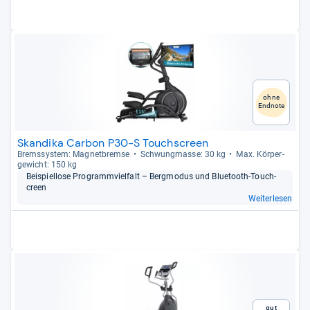
ohne
Endnote
Skandika Carbon P30-S Touchscreen
Brems­sys­tem: Magnet­bremse
Schwung­masse: 30 kg
Max. Kör­per­
ge­wicht: 150 kg
Bei­spiel­lose Pro­gramm­viel­falt – Berg­mo­dus und Blue­tooth-​Touch­
creen
Weiterlesen
Gut