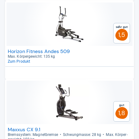
Sehr gut
1,5
Horizon Fitness Andes 509
Max. Kör­per­ge­wicht: 135 kg
Zum Produkt
Gut
1,8
Maxxus CX 9.1
Brems­sys­tem: Magnet­bremse
Schwung­masse: 28 kg
Max. Kör­per­