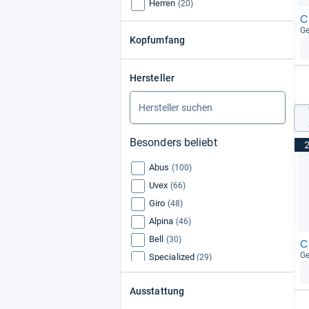
Herren
(20)
C
Ge
Kopfumfang
Hersteller
Besonders beliebt
Abus
(100)
Uvex
(66)
Giro
(48)
Alpina
(46)
Bell
(30)
C
Ge
Specialized
(29)
Met
(29)
Ausstattung
Lazer
(29)