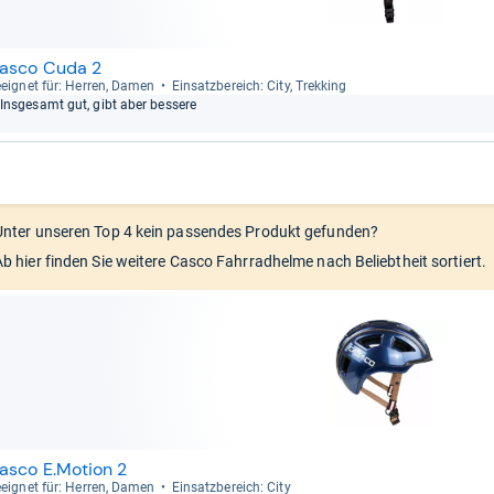
asco Cuda 2
eig­net für: Her­ren, Damen
Ein­satz­be­reich: City, Trek­king
Ins­ge­samt gut, gibt aber bes­sere
Unter unseren Top 4 kein passendes Produkt gefunden?
Ab hier finden Sie weitere Casco Fahrradhelme nach Beliebtheit sortiert.
asco E.Motion 2
eig­net für: Her­ren, Damen
Ein­satz­be­reich: City