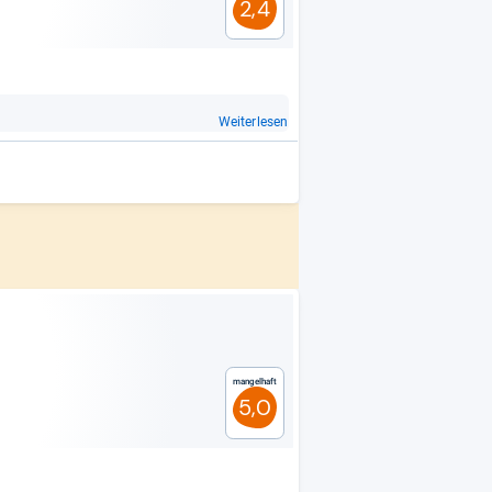
2,4
Weiterlesen
Mangelhaft
5,0