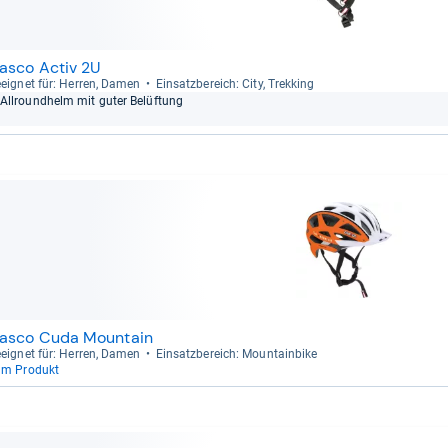
asco Activ 2U
eig­net für: Her­ren, Damen
Ein­satz­be­reich: City, Trek­king
All­round­helm mit guter Belüf­tung
asco Cuda Mountain
eig­net für: Her­ren, Damen
Ein­satz­be­reich: Moun­tain­bike
um Produkt