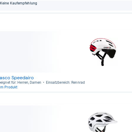
Keine Kauf­emp­feh­lung
asco Speedairo
eig­net für: Her­ren, Damen
Ein­satz­be­reich: Renn­rad
um Produkt