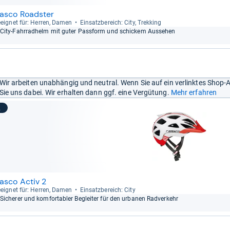
asco Roadster
eig­net für: Her­ren, Damen
Ein­satz­be­reich: City, Trek­king
City-​Fahr­rad­helm mit guter Pass­form und schickem Aus­se­hen
Wir arbeiten unabhängig und neutral. Wenn Sie auf ein verlinktes Shop-
Sie uns dabei. Wir erhalten dann ggf. eine Vergütung.
Mehr erfahren
2
asco Activ 2
eig­net für: Her­ren, Damen
Ein­satz­be­reich: City
Siche­rer und kom­for­ta­bler Beglei­ter für den urba­nen Rad­ver­kehr