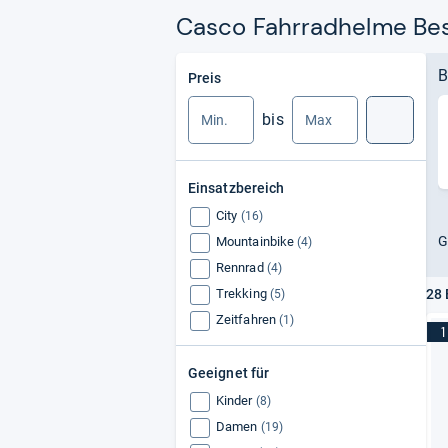
Casco Fahrradhelme Bes
Min.
Max.
B
Preis
bis
Suche
Einsatzbereich
City
(16)
G
Mountainbike
(4)
Rennrad
(4)
Trekking
28 
(5)
Zeitfahren
(1)
1
Geeignet für
Kinder
(8)
Damen
(19)