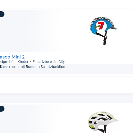
3
asco Mini 2
eig­net für: Kin­der
Ein­satz­be­reich: City
Kin­der­helm mit Rundum-​Schutz­funk­tion
4