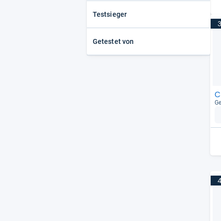
KED
(29)
Testsieger
Cratoni
(28)
Getestet von
C
Ge