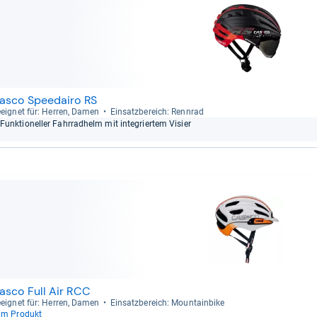
asco Speedairo RS
eig­net für: Her­ren, Damen
Ein­satz­be­reich: Renn­rad
Funk­tio­nel­ler Fahr­rad­helm mit inte­grier­tem Visier
asco Full Air RCC
eig­net für: Her­ren, Damen
Ein­satz­be­reich: Moun­tain­bike
um Produkt