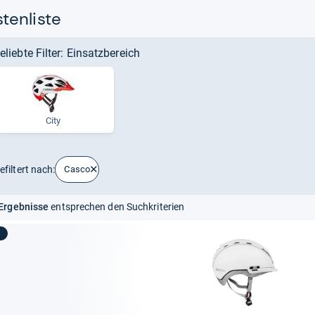
tenliste
eliebte Filter: Einsatzbereich
City
efiltert nach:
Casco
Ergebnisse
entsprechen den Suchkriterien