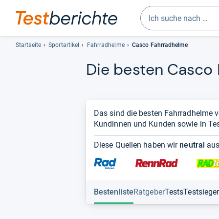
Geben
Sie
Startseite
Sportartikel
Fahrradhelme
Casco Fahrradhelme
mindestens
Die bes­ten Casco F
drei
Zeichen
ein.
Vorschläge
erscheinen
Das sind die besten Fahrradhelme vo
automatisch
Kundinnen und Kunden sowie in Test
und
lassen
Diese Quellen haben wir
neutral
aus
sich
mit
den
Pfeiltasten
Bestenliste
Ratgeber
Tests
Testsiege
auswählen.