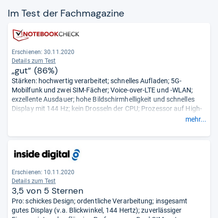
Im Test der Fach­ma­ga­zine
Erschienen: 30.11.2020
Details zum Test
„gut“ (86%)
Stärken: hochwertig verarbeitet; schnelles Aufladen; 5G-
Mobilfunk und zwei SIM-Fächer; Voice-over-LTE und -WLAN;
exzellente Ausdauer; hohe Bildschirmhelligkeit und schnelles
Display mit 144 Hz; kein Drosseln der CPU; Prozessor auf High-
End-Niveau.
mehr...
Schwächen: kein Schutz vor Wasser oder Staub; kein
erweiterbarer Speicher; ohne Wireless Charging; wenig
überzeugendes Ultraweitwinkelobjektiv; nur IPS-Panel; PWM-
Flackern.
- Zusammengefasst durch unsere Redaktion.
Erschienen: 10.11.2020
Details zum Test
3,5 von 5 Sternen
Pro: schickes Design; ordentliche Verarbeitung; insgesamt
gutes Display (v.a. Blickwinkel, 144 Hertz); zuverlässiger