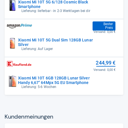
Xiaomi Mi 10T 5G 6/128 Cosmic Black
Smartphone
Lieferung: lieferbar - in 2-3 Werktagen bei dir
199,90 €
Bester
Preis
Versand:
0,00 €
Xiaomi Mi 10T 5G Dual Sim 128GB Lunar
Silver
Lieferung: Auf Lager
244,99 €
Versand:
0,00 €
Xiaomi Mi 10T 6GB 128GB Lunar Silver
Handy 6,67" 64Mpx 5G EU Smartphone
Lieferung: 5-6 Wochen
Kun­den­mei­nun­gen