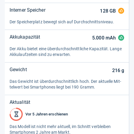
Interner Speicher
128
GB
Der Spei­cher­platz bewegt sich auf Durch­schnitts­ni­veau.
Akkukapazität
5.000
mAh
Der Akku bie­tet eine über­durch­schnitt­li­che Kapa­zi­tät. Lange
Akku­lauf­zei­ten sind zu erwar­ten.
Gewicht
216
g
Das Gewicht ist über­durch­schnitt­lich hoch. Der aktu­elle Mit­
tel­wert bei Smart­pho­nes liegt bei 190 Gramm.
Aktualität
Vor 5 Jahren erschienen
Das Modell ist nicht mehr aktu­ell, im Schnitt ver­blei­ben
Smart­pho­nes 2 Jahre am Markt.