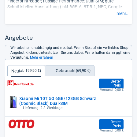
Fingerprintreader; flüssige Performance; Dual-SIM; gute
Schnittstellen-Ausstattung (inkl. WiFi 6, BT 5.1, NFC, Google
Pay); überzeugende Benutzeroberfläche; gute Kameraqualität
mehr...
(v.a. Schärfe, Farbdarstellung); ausdauernder Akku; kurze
Ladezeiten.
Contra: etwas blecherner Lautsprecher-Sound; zu warme
Display-Farbtemperatur; 6GB RAM weniger zukunftssicher;
Angebote
fehlende Ausstattungsmerkmale (u.a. Speichererweiterung;
kabelloses Laden, Video-Bildstabilisierung, eSIM); klobiges
Wir arbeiten unabhängig und neutral. Wenn Sie auf ein verlinktes Shop-
Angebot klicken, unterstützen Sie uns dabei. Wir erhalten dann ggf. eine
Kameramodul.
- Zusammengefasst durch unsere Redaktion.
Vergütung.
Mehr erfahren
Gebraucht
Neu
(69,90 €)
(ab 199,90 €)
199,90 €
Bester
Preis
Versand:
0,00 €
Xiaomi Mi 10T 5G 6GB/128GB Schwarz
(Cosmic Black) Dual-SIM
Lieferung: 2-3 Werktage
199,90 €
Bester
Preis
Versand:
0,00 €