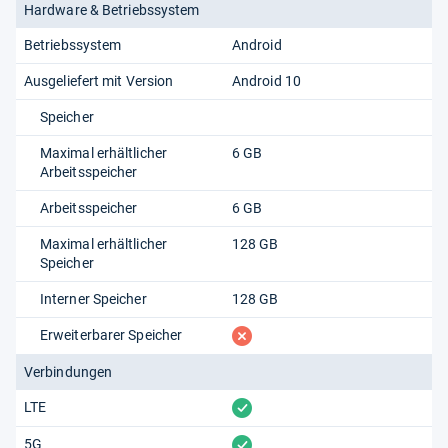
Hardware & Betriebssystem
Betriebssystem
Android
Ausgeliefert mit Version
Android 10
Speicher
Maximal erhältlicher
6 GB
Arbeitsspeicher
Arbeitsspeicher
6 GB
Maximal erhältlicher
128 GB
Speicher
Interner Speicher
128 GB
fehlt
Erweiterbarer Speicher
Verbindungen
vorhanden
LTE
vorhanden
5G