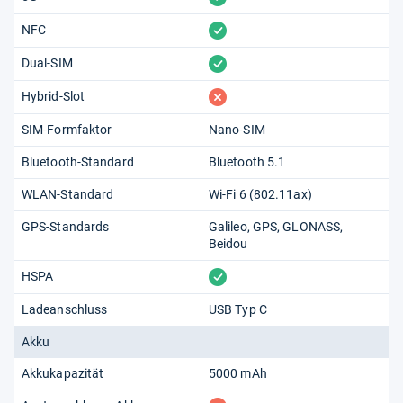
vorhanden
NFC
vorhanden
Dual-SIM
fehlt
Hybrid-Slot
SIM-Formfaktor
Nano-SIM
Bluetooth-Standard
Bluetooth 5.1
WLAN-Standard
Wi-Fi 6 (802.11​ax)
GPS-Standards
Galileo
GPS
GLONASS
Beidou
vorhanden
HSPA
Ladeanschluss
USB Typ C
Akku
Akkukapazität
5000 mAh