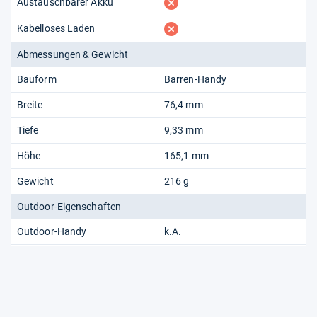
fehlt
Austauschbarer Akku
fehlt
Kabelloses Laden
Abmessungen & Gewicht
Bauform
Barren-Handy
Breite
76,4 mm
Tiefe
9,33 mm
Höhe
165,1 mm
Gewicht
216 g
Outdoor-Eigenschaften
Outdoor-Handy
k.A.
fehlt
Spritzwasserschutz
fehlt
Staubdicht
fehlt
Stoßfest