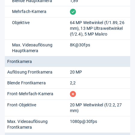
Blende Hauptkamera
1,89
vorhanden
Mehrfach-Kamera
Objektive
64 MP Weitwinkel (f/1.89, 26
mm), 13 MP Ultraweitwinkel
(f/2.4), 5 MP Makro
Max. Videoauflösung
8K@30fps
Hauptkamera
Frontkamera
Auflösung Frontkamera
20 MP
Blende Frontkamera
2,2
fehlt
Front-Mehrfach-Kamera
Front-Objektive
20 MP Weitwinkel (f/2.2, 27
mm)
Max. Videoauflösung
1080p@30fps
Frontkamera