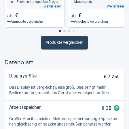
ein Preis-​Leis­tungs-​Über­flie­ger
klas­se­preis
Weiterlesen
Weiterlesen
€
€
Angebote vergleichen
Angebote vergleichen
Produkte vergleichen
Datenblatt
Displaygröße
6,7
Zoll
Das Dis­play ist ver­gleichs­weise groß. Dies bringt mehr
Bedien­kom­fort, macht das Gerät aber weni­ger hand­lich.
Arbeitsspeicher
6
GB
Großer Arbeitsspei­cher: Meh­rere spei­cher­hung­rige Apps kön­
nen gleich­zei­tig ohne Leis­tungs­ein­bu­ßen genutzt wer­den.