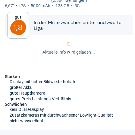
(2.364 Meinungen)
6,67"
IPS
5000 mAh
128 GB
5G
Gut
In der Mitte zwi­schen ers­ter und zwei­ter
1,8
Liga
Aktuelle Info wird geladen...
Stärken
Display mit hoher Bildwiederholrate
großer Akku
gute Hauptkamera
gutes Preis-Leistungs-Verhältnis
Schwächen
kein OLED-Display
Zusatzkameras mit durchwachsener Lowlight-Qualität
nicht wasserdicht