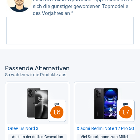
sich die günstiger gewordenen Topmodelle
des Vorjahres an.“
Pas­sende Alter­na­ti­ven
So wählen wir die Produkte aus
Gut
Gut
1,6
1,7
One­Plus Nord 3
Xiaomi Redmi Note 12 Pro 5G
Auch in der drit­ten Gene­ra­tion
Viel Smart­phone zum Mit­tel­