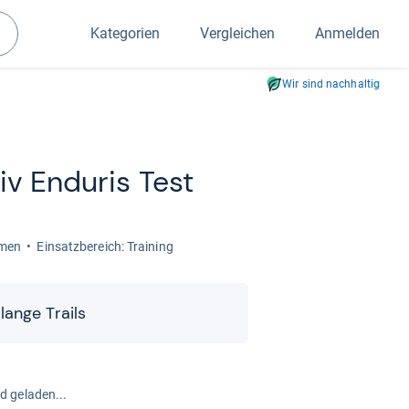
Kategorien
Vergleichen
Anmelden
Suchen
Wir sind nachhaltig
v Endu­ris Test
amen
Ein­satz­be­reich: Trai­ning
lange Trails
rd geladen...