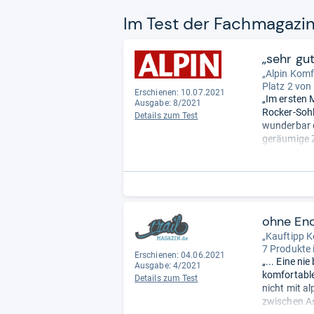
Im Test der Fach­ma­ga­zi
„sehr gut
„Alpin Komf
Platz 2 von
Erschienen: 10.07.2021
„Im ersten 
Ausgabe: 8/2021
Rocker-Sohl
Details zum Test
wunderbar da
geräumige Z
Führung aus
Die Passfor
ohne En
„Kauftipp K
7 Produkte 
Erschienen: 04.06.2021
„... Eine ni
Ausgabe: 4/2021
komfortable
Details zum Test
nicht mit al
zwischen A