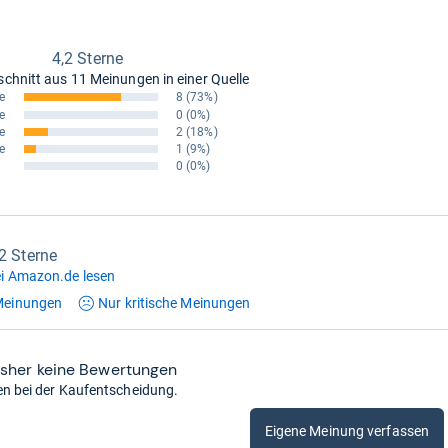
4,2 Sterne
schnitt aus
11 Meinungen in einer Quelle
e
8
(73%)
e
0
(0%)
e
2
(18%)
e
1
(9%)
0
(0%)
,2 Sterne
i Amazon.de lesen
einungen
Nur kritische
Meinungen
isher keine Bewertungen
en bei der Kaufentscheidung.
Eigene Meinung verfassen