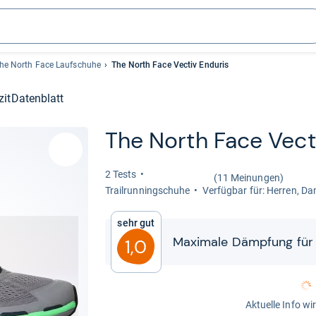
he North Face Laufschuhe
The North Face Vectiv Enduris
zit
Datenblatt
The North Face Vec­ti
2 Tests
(11 Meinungen)
Trail­run­ning­schuhe
Ver­füg­bar für: Her­ren, D
Sehr gut
Maxi­male Dämp­fung für 
1,0
Aktuelle Info wi