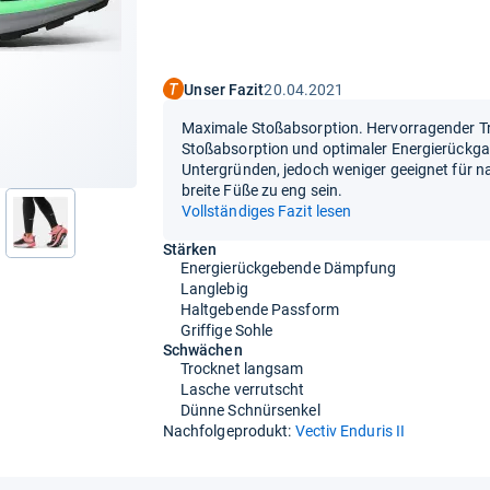
Unser Fazit
20.04.2021
Maximale Stoßabsorption. Hervorragender T
Stoßabsorption und optimaler Energierückga
Untergründen, jedoch weniger geeignet für 
breite Füße zu eng sein.
Vollständiges Fazit lesen
nächste
Stärken
Energierückgebende Dämpfung
Langlebig
Haltgebende Passform
Griffige Sohle
Schwächen
Trocknet langsam
Lasche verrutscht
Dünne Schnürsenkel
Nachfolgeprodukt:
Vectiv Enduris II