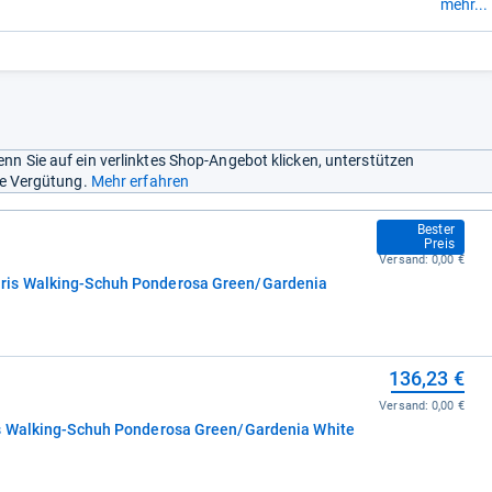
 vermittelt die recht dicke und zudem steif flexende Sohle zu wenig
mehr...
errain. ...“
nn Sie auf ein verlinktes Shop-Angebot klicken, unterstützen
ine Vergütung.
Mehr erfahren
64,11 €
Bester
Preis
Versand:
0,00 €
ris Walking-Schuh Ponderosa Green/Gardenia
136,23 €
Versand:
0,00 €
is Walking-Schuh Ponderosa Green/Gardenia White