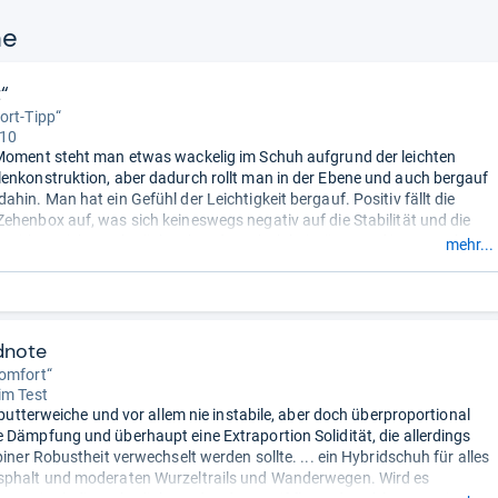
ne
“
ort-Tipp“
 10
Moment steht man etwas wackelig im Schuh aufgrund der leichten
enkonstruktion, aber dadurch rollt man in der Ebene und auch bergauf
hin. Man hat ein Gefühl der Leichtigkeit bergauf. Positiv fällt die
ehenbox auf, was sich keineswegs negativ auf die Stabilität und die
wirkt. Leichte Schwächen hat der Schuh bei Nässe und im Matsch ...
mehr...
m ist angenehm ...“
dnote
omfort“
im Test
e butterweiche und vor allem nie instabile, aber doch überproportional
 Dämpfung und überhaupt eine Extraportion Solidität, die allerdings
piner Robustheit verwechselt werden sollte. ... ein Hybridschuh für alles
sphalt und moderaten Wurzeltrails und Wanderwegen. Wird es