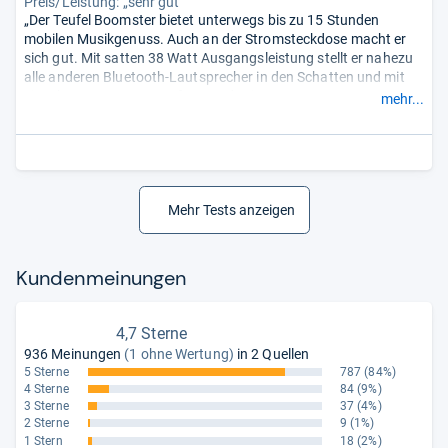
Preis/Leistung: „sehr gut“
„Der Teufel Boomster bietet unterwegs bis zu 15 Stunden
mobilen Musikgenuss. Auch an der Stromsteckdose macht er
sich gut. Mit satten 38 Watt Ausgangsleistung stellt er nahezu
alle anderen Bluetooth-Lautsprecher in den Schatten und mit
eingebautem DAB+-Empfang und seinen
mehr...
Anschlussmöglichkeiten ist er eine vielseitige Abspielstation für
jegliche Einsatzzwecke.“
Mehr Tests anzeigen
Kun­den­mei­nun­gen
4,7 Sterne
936 Meinungen
(1 ohne Wertung)
in 2 Quellen
5 Sterne
787
(84%)
4 Sterne
84
(9%)
3 Sterne
37
(4%)
2 Sterne
9
(1%)
1 Stern
18
(2%)