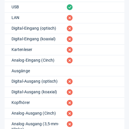
vorhanden
USB
fehlt
LAN
fehlt
Digital-Eingang (optisch)
fehlt
Digital-Eingang (koaxial)
fehlt
Kartenleser
fehlt
Analog-Eingang (Cinch)
Ausgänge
fehlt
Digital-Ausgang (optisch)
fehlt
Digital-Ausgang (koaxial)
fehlt
Kopfhörer
fehlt
Analog-Ausgang (Cinch)
fehlt
Analog-Ausgang (3,5-mm-