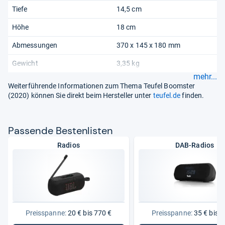
Tiefe
14,5 cm
Höhe
18 cm
Abmessungen
370 x 145 x 180 mm
Gewicht
3,35 kg
mehr...
Weiterführende Informationen zum Thema Teufel Boomster
(2020) können Sie direkt beim Hersteller unter
teufel.de
finden.
Pas­sende Bes­ten­lis­ten
Radios
DAB-Radios
Preisspanne:
20 € bis 770 €
Preisspanne:
35 € bis 3