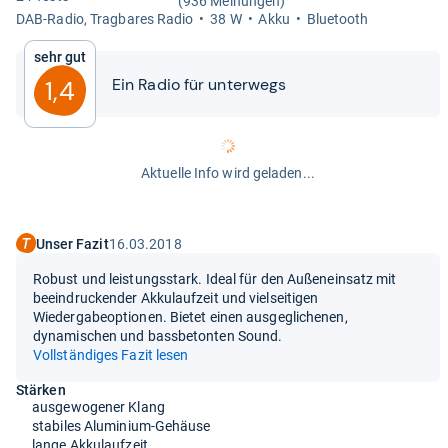
(936 Meinungen)
DAB-​Radio, Trag­ba­res Radio
38 W
Akku
Blue­tooth
Sehr gut
Ein Radio für unter­wegs
1,4
Aktuelle Info wird geladen...
Unser Fazit
16.03.2018
Robust und leistungsstark. Ideal für den Außeneinsatz mit
beeindruckender Akkulaufzeit und vielseitigen
Wiedergabeoptionen. Bietet einen ausgeglichenen,
dynamischen und bassbetonten Sound.
Vollständiges Fazit lesen
Stärken
ausgewogener Klang
stabiles Aluminium-Gehäuse
lange Akkulaufzeit