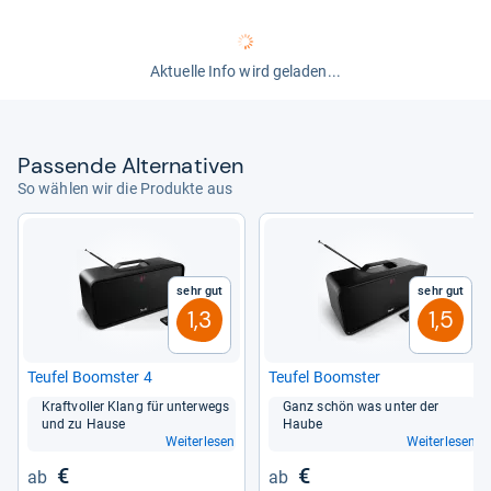
Aktuelle Info wird geladen...
Pas­sende Alter­na­ti­ven
So wählen wir die Produkte aus
Sehr gut
Sehr gut
1,3
1,5
Teu­fel Booms­ter 4
Teu­fel Booms­ter
Kraft­vol­ler Klang für unter­wegs
Ganz schön was unter der
und zu Hause
Haube
Weiterlesen
Weiterlesen
€
€