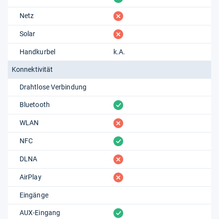
fehlt
Netz
fehlt
Solar
Handkurbel
k.A.
Konnektivität
Drahtlose Verbindung
vorhanden
Bluetooth
fehlt
WLAN
vorhanden
NFC
fehlt
DLNA
fehlt
AirPlay
Eingänge
vorhanden
AUX-Eingang