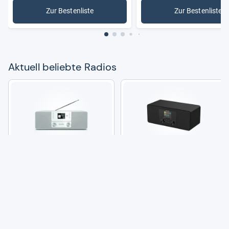
Zur Bestenliste
Zur Bestenliste
: Radios
: DAB-Rad
Aktu­ell beliebte Radios
Tech­ni­Sat DIGITRA­DIO 370
GRUN­DIG DTR 5100 Inter­net-​
CD BT
und Digi­tal­ra­dio
(274)
(8)
111,00 €
74,99 €
11
19
Angebote vergleichen
Angebote vergleichen