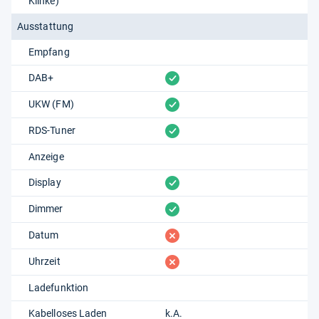
Klinke)
Ausstattung
Empfang
vorhanden
DAB+
vorhanden
UKW (FM)
vorhanden
RDS-Tuner
Anzeige
vorhanden
Display
vorhanden
Dimmer
fehlt
Datum
fehlt
Uhrzeit
Ladefunktion
Kabelloses Laden
k.A.